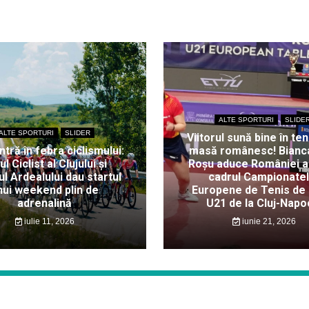
ALTE SPORTURI
SLIDE
ALTE SPORTURI
SLIDER
Viitorul sună bine în ten
intră în febra ciclismului:
masă românesc! Bianc
ul Ciclist al Clujului și
Roșu aduce României au
l Ardealului dau startul
cadrul Campionate
nui weekend plin de
Europene de Tenis de
adrenalină
U21 de la Cluj-Napo
iulie 11, 2026
iunie 21, 2026
Proudly powered by WordPress
|
Theme: Story News by
WalkerWP
.