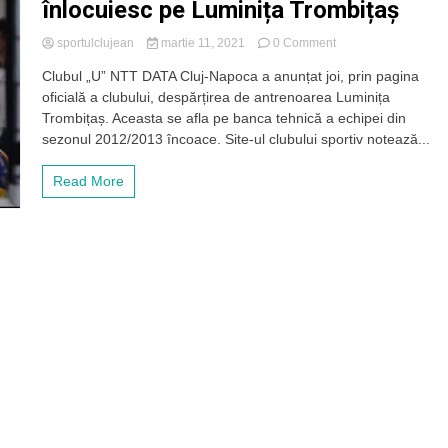
înlocuiesc pe Luminița Trombițaș
on
sportulclujean
martie 11, 2021
0 Comment
Schimbare
Clubul „U” NTT DATA Cluj-Napoca a anunțat joi, prin pagina
pe
oficială a clubului, despărțirea de antrenoarea Luminița
banca
tehnică
Trombițaș. Aceasta se afla pe banca tehnică a echipei din
a
sezonul 2012/2013 încoace. Site-ul clubului sportiv notează...
„U”
NTT
Read More
DATA!
Două
foste
jucătoare
o
înlocuiesc
pe
Luminița
Trombițaș