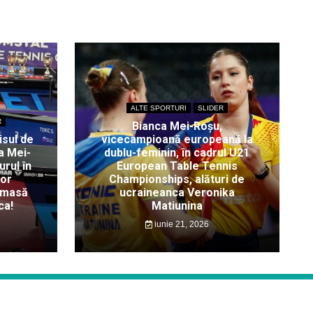
ALTE SPORTURI
SLIDER
R
Bianca Mei-Roșu,
isul de
vicecampioană europeană la
a Mei-
dublu-feminin, în cadrul U21
rul în
European Table Tennis
lor
Championships, alături de
 masă
ucraineanca Veronika
ca!
Matiunina
iunie 21, 2026