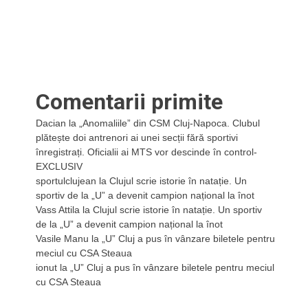
Comentarii primite
Dacian
la
„Anomaliile” din CSM Cluj-Napoca. Clubul
plătește doi antrenori ai unei secții fără sportivi
înregistrați. Oficialii ai MTS vor descinde în control-
EXCLUSIV
sportulclujean
la
Clujul scrie istorie în natație. Un
sportiv de la „U” a devenit campion național la înot
Vass Attila
la
Clujul scrie istorie în natație. Un sportiv
de la „U” a devenit campion național la înot
Vasile Manu
la
„U” Cluj a pus în vânzare biletele pentru
meciul cu CSA Steaua
ionut
la
„U” Cluj a pus în vânzare biletele pentru meciul
cu CSA Steaua