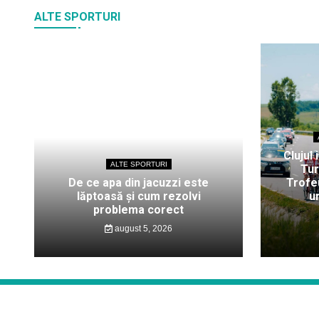
ALTE SPORTURI
Clujul 
ALTE SPORTURI
Tur
De ce apa din jacuzzi este
Trofeu
lăptoasă și cum rezolvi
u
problema corect
august 5, 2026