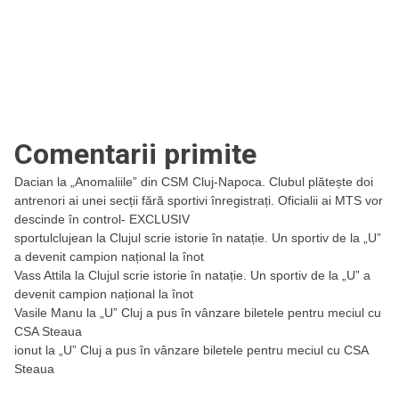
Comentarii primite
Dacian
la
„Anomaliile” din CSM Cluj-Napoca. Clubul plătește doi
antrenori ai unei secții fără sportivi înregistrați. Oficialii ai MTS vor
descinde în control- EXCLUSIV
sportulclujean
la
Clujul scrie istorie în natație. Un sportiv de la „U”
a devenit campion național la înot
Vass Attila
la
Clujul scrie istorie în natație. Un sportiv de la „U” a
devenit campion național la înot
Vasile Manu
la
„U” Cluj a pus în vânzare biletele pentru meciul cu
CSA Steaua
ionut
la
„U” Cluj a pus în vânzare biletele pentru meciul cu CSA
Steaua