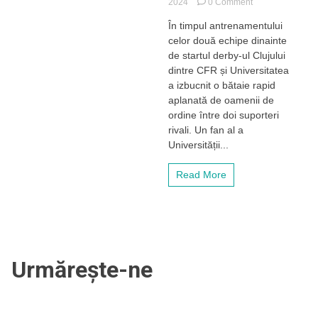
on
2024
0 Comment
EXCLUSIV
În timpul antrenamentului
–
celor două echipe dinainte
Bătaie
la
de startul derby-ul Clujului
tribuna
dintre CFR și Universitatea
a
a izbucnit o bătaie rapid
doua
aplanată de oamenii de
între
ordine între doi suporteri
doi
rivali. Un fan al a
suporteri,
înainte
Universității...
de
startul
Read More
derby-
ul
Clujului
Urmărește-ne