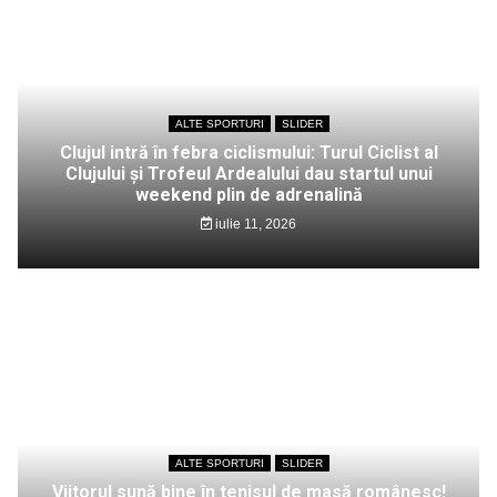
ALTE SPORTURI
SLIDER
Clujul intră în febra ciclismului: Turul Ciclist al
Clujului și Trofeul Ardealului dau startul unui
weekend plin de adrenalină
iulie 11, 2026
ALTE SPORTURI
SLIDER
Viitorul sună bine în tenisul de masă românesc!