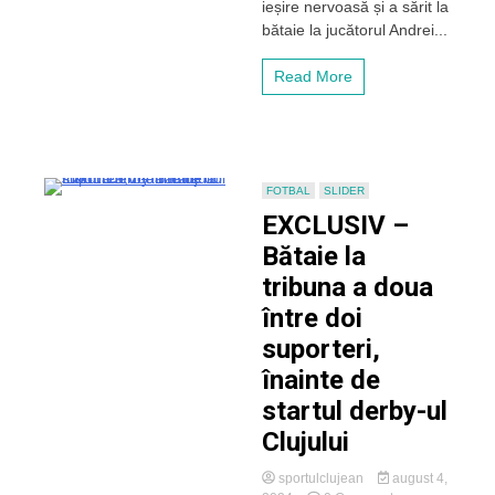
ieșire nervoasă și a sărit la
Bergodi!
bătaie la jucătorul Andrei...
„E
o
lipsă
Read More
gravă
de
respect,
crasă,
la
adresa
FOTBAL
SLIDER
românilor”!
EXCLUSIV –
Bătaie la
tribuna a doua
între doi
suporteri,
înainte de
startul derby-ul
Clujului
sportulclujean
august 4,