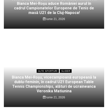
Bianca Mei-Roșu aduce României aurul în
cadrul Campionatelor Europene de Tenis de
masă U21 de la Cluj-Napoca!
iunie 21, 2026
ALTE SPORTURI
SLIDER
Bianca Mei-Roșu, vicecampioană europeană la
dublu-feminin, în cadrul U21 European Table
Tennis Championships, alături de ucraineanca
Veronika Matiunina
iunie 21, 2026