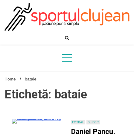
Skip
to
content
Home
bataie
Etichetă: bataie
FOTBAL
SLIDER
Daniel Pancu,