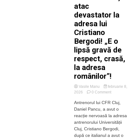
atac
devastator la
adresa lui
Cristiano
Bergodi! „E o
lipsă gravă de
respect, crasă,
la adresa
românilor”!
Vasile Manu
februarie 8,
on
2026
0 Comment
Daniel
Antrenorul lui CFR Cluj,
Pancu,
Daniel Pancu, a avut o
atac
devastator
reacție nervoasă la adresa
la
antrenorului Universității
adresa
Cluj, Cristiano Bergodi,
lui
după ce italianul a avut o
Cristiano