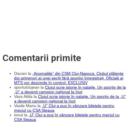
Sânmărtin
Comentarii primite
Dacian
la
„Anomaliile” din CSM Cluj-Napoca. Clubul plătește
doi antrenori ai unei secții fără sportivi înregistrați. Oficialii ai
MTS vor descinde în control- EXCLUSIV
sportulclujean
la
Clujul scrie istorie în natație. Un sportiv de la
„U” a devenit campion național la înot
Vass Attila
la
Clujul scrie istorie în natație. Un sportiv de la „U”
a devenit campion național la înot
Vasile Manu
la
„U” Cluj a pus în vânzare biletele pentru
meciul cu CSA Steaua
ionut
la
„U” Cluj a pus în vânzare biletele pentru meciul cu
CSA Steaua