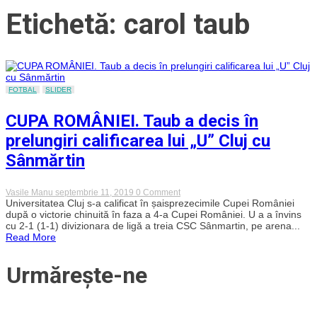
Etichetă: carol taub
FOTBAL
SLIDER
CUPA ROMÂNIEI. Taub a decis în
prelungiri calificarea lui „U” Cluj cu
Sânmărtin
on
Vasile Manu
septembrie 11, 2019
0 Comment
CUPA
Universitatea Cluj s-a calificat în șaisprezecimile Cupei României
ROMÂNIEI.
după o victorie chinuită în faza a 4-a Cupei României. U a a învins
Taub
cu 2-1 (1-1) divizionara de ligă a treia CSC Sânmartin, pe arena...
a
Read More
decis
în
prelungiri
Urmărește-ne
calificarea
lui
„U”
Cluj
cu