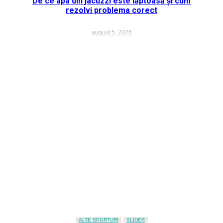
De ce apa din jacuzzi este lăptoasă și cum
rezolvi problema corect
august 5, 2026
ALTE SPORTURI
SLIDER