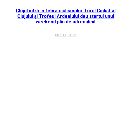
Clujul intră în febra ciclismului: Turul Ciclist al
Clujului și Trofeul Ardealului dau startul unui
weekend plin de adrenalină
iulie 11, 2026