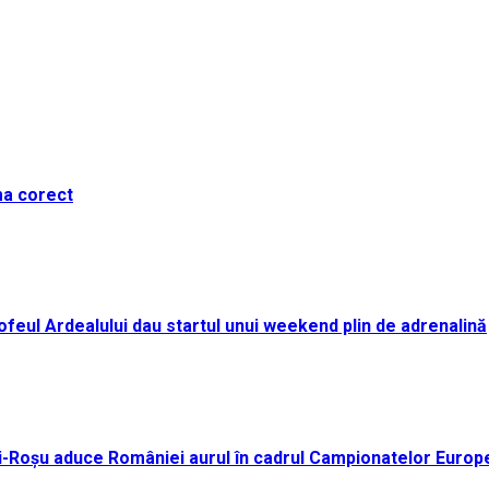
ma corect
i Trofeul Ardealului dau startul unui weekend plin de adrenalină
ei-Roșu aduce României aurul în cadrul Campionatelor Europ