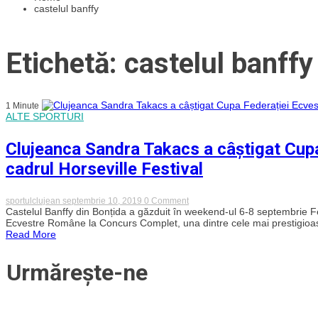
castelul banffy
Etichetă: castelul banffy
1 Minute
ALTE SPORTURI
Clujeanca Sandra Takacs a câștigat Cupa
cadrul Horseville Festival
on
sportulclujean
septembrie 10, 2019
0 Comment
Clujeanca
Castelul Banffy din Bonțida a găzduit în weekend-ul 6-8 septembrie Fes
Sandra
Ecvestre Române la Concurs Complet, una dintre cele mai prestigioase c
Takacs
Read More
a
câștigat
Cupa
Urmărește-ne
Federației
Ecvestre
la
concurs
complet,