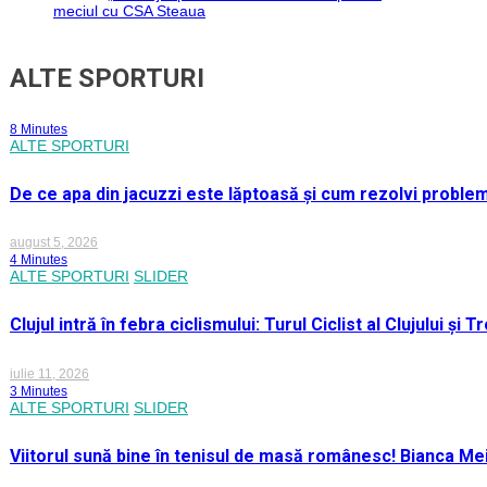
meciul cu CSA Steaua
ALTE SPORTURI
8 Minutes
ALTE SPORTURI
De ce apa din jacuzzi este lăptoasă și cum rezolvi proble
august 5, 2026
4 Minutes
ALTE SPORTURI
SLIDER
Clujul intră în febra ciclismului: Turul Ciclist al Clujului ș
iulie 11, 2026
3 Minutes
ALTE SPORTURI
SLIDER
Viitorul sună bine în tenisul de masă românesc! Bianca M