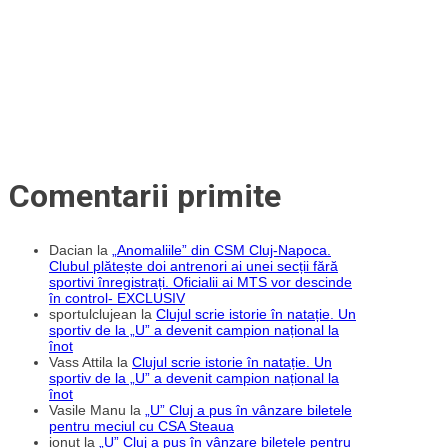
în
cadrul
Horseville
Festival
Comentarii primite
Dacian
la
„Anomaliile” din CSM Cluj-Napoca.
Clubul plătește doi antrenori ai unei secții fără
sportivi înregistrați. Oficialii ai MTS vor descinde
în control- EXCLUSIV
sportulclujean
la
Clujul scrie istorie în natație. Un
sportiv de la „U” a devenit campion național la
înot
Vass Attila
la
Clujul scrie istorie în natație. Un
sportiv de la „U” a devenit campion național la
înot
Vasile Manu
la
„U” Cluj a pus în vânzare biletele
pentru meciul cu CSA Steaua
ionut
la
„U” Cluj a pus în vânzare biletele pentru