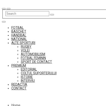
Skip
to
content
FOTBAL
BASCHET
HANDBAL
NATIONAL
ALTE SPORTURI
RUGBY
VOLEI
AUTOMOBILISM
FOTBAL FEMININ
SPORT DE CONTACT
PREMIUM
EDITORIAL
COLTUL SUPORTERULUI
ISTORIE
INTERVIU
REDACTIA
CONTACT
Home