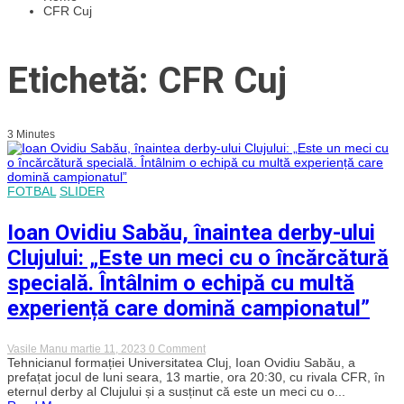
CFR Cuj
Etichetă: CFR Cuj
3 Minutes
FOTBAL
SLIDER
Ioan Ovidiu Sabău, înaintea derby-ului
Clujului: „Este un meci cu o încărcătură
specială. Întâlnim o echipă cu multă
experiență care domină campionatul”
on
Vasile Manu
martie 11, 2023
0 Comment
Ioan
Tehnicianul formației Universitatea Cluj, Ioan Ovidiu Sabău, a
Ovidiu
prefațat jocul de luni seara, 13 martie, ora 20:30, cu rivala CFR, în
Sabău,
eternul derby al Clujului și a susținut că este un meci cu o...
înaintea