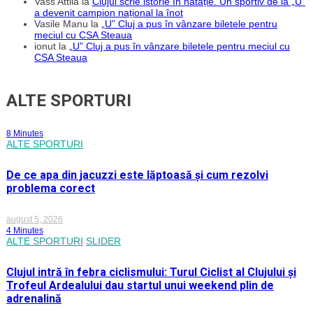
Vass Attila
la
Clujul scrie istorie în natație. Un sportiv de la „U”
a devenit campion național la înot
Vasile Manu
la
„U” Cluj a pus în vânzare biletele pentru
meciul cu CSA Steaua
ionut
la
„U” Cluj a pus în vânzare biletele pentru meciul cu
CSA Steaua
ALTE SPORTURI
8 Minutes
ALTE SPORTURI
De ce apa din jacuzzi este lăptoasă și cum rezolvi
problema corect
august 5, 2026
4 Minutes
ALTE SPORTURI
SLIDER
Clujul intră în febra ciclismului: Turul Ciclist al Clujului și
Trofeul Ardealului dau startul unui weekend plin de
adrenalină