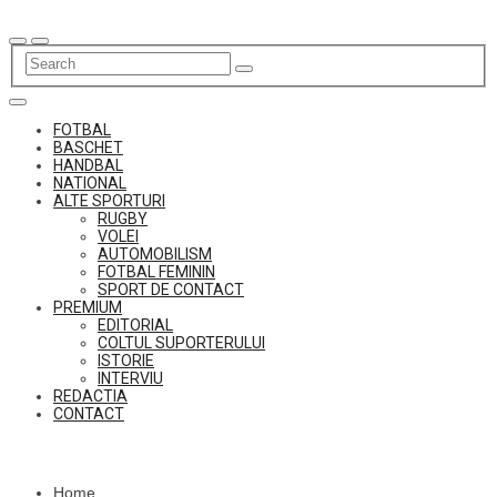
Skip
to
content
FOTBAL
BASCHET
HANDBAL
NATIONAL
ALTE SPORTURI
RUGBY
VOLEI
AUTOMOBILISM
FOTBAL FEMININ
SPORT DE CONTACT
PREMIUM
EDITORIAL
COLTUL SUPORTERULUI
ISTORIE
INTERVIU
REDACTIA
CONTACT
Home