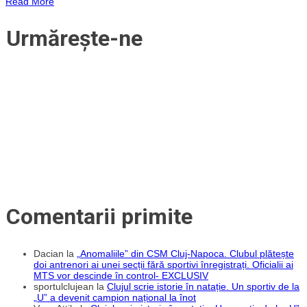
Read More
derby-
ului
Clujului:
Urmărește-ne
„Este
un
meci
cu
o
încărcătură
specială.
Întâlnim
o
echipă
cu
multă
experiență
care
domină
campionatul”
Comentarii primite
Dacian
la
„Anomaliile” din CSM Cluj-Napoca. Clubul plătește
doi antrenori ai unei secții fără sportivi înregistrați. Oficialii ai
MTS vor descinde în control- EXCLUSIV
sportulclujean
la
Clujul scrie istorie în natație. Un sportiv de la
„U” a devenit campion național la înot