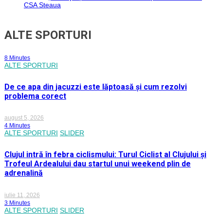
CSA Steaua
ALTE SPORTURI
8 Minutes
ALTE SPORTURI
De ce apa din jacuzzi este lăptoasă și cum rezolvi
problema corect
august 5, 2026
4 Minutes
ALTE SPORTURI
SLIDER
Clujul intră în febra ciclismului: Turul Ciclist al Clujului și
Trofeul Ardealului dau startul unui weekend plin de
adrenalină
iulie 11, 2026
3 Minutes
ALTE SPORTURI
SLIDER