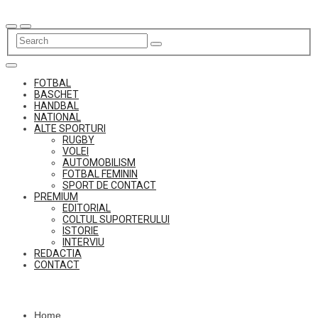
Skip
to
content
FOTBAL
BASCHET
HANDBAL
NATIONAL
ALTE SPORTURI
RUGBY
VOLEI
AUTOMOBILISM
FOTBAL FEMININ
SPORT DE CONTACT
PREMIUM
EDITORIAL
COLTUL SUPORTERULUI
ISTORIE
INTERVIU
REDACTIA
CONTACT
Home