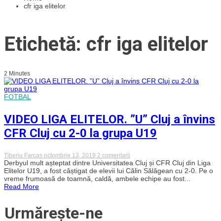
cfr iga elitelor
Etichetă: cfr iga elitelor
2 Minutes
FOTBAL
VIDEO LIGA ELITELOR. ”U” Cluj a învins
CFR Cluj cu 2-0 la grupa U19
la
Tiberiu Farcas
octombrie 13, 2019
2 comentarii
VIDEO
Derbyul mult așteptat dintre Universitatea Cluj și CFR Cluj din Liga
LIGA
Elitelor U19, a fost câștigat de elevii lui Călin Sălăgean cu 2-0. Pe o
ELITELOR.
vreme frumoasă de toamnă, caldă, ambele echipe au fost...
”U”
Read More
Cluj
a
învins
Urmărește-ne
CFR
Cluj