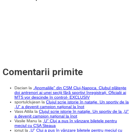
cu
2-
0
la
grupa
U19
Comentarii primite
Dacian
la
„Anomaliile” din CSM Cluj-Napoca. Clubul plătește
doi antrenori ai unei secții fără sportivi înregistrați. Oficialii ai
MTS vor descinde în control- EXCLUSIV
sportulclujean
la
Clujul scrie istorie în natație. Un sportiv de la
„U” a devenit campion național la înot
Vass Attila
la
Clujul scrie istorie în natație. Un sportiv de la „U”
a devenit campion național la înot
Vasile Manu
la
„U” Cluj a pus în vânzare biletele pentru
meciul cu CSA Steaua
ionut
la
„U” Cluj a pus în vânzare biletele pentru meciul cu