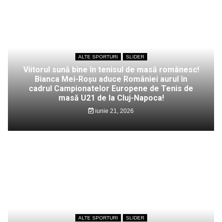
ALTE SPORTURI
SLIDER
Viitorul sună bine în tenisul de masă românesc!
Bianca Mei-Roșu aduce României aurul în
cadrul Campionatelor Europene de Tenis de
masă U21 de la Cluj-Napoca!
iunie 21, 2026
ALTE SPORTURI
SLIDER