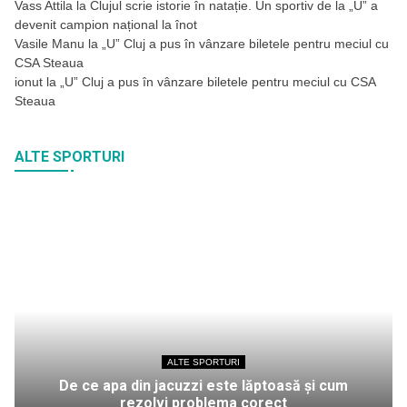
Vass Attila
la
Clujul scrie istorie în natație. Un sportiv de la „U” a
devenit campion național la înot
Vasile Manu
la
„U” Cluj a pus în vânzare biletele pentru meciul cu
CSA Steaua
ionut
la
„U” Cluj a pus în vânzare biletele pentru meciul cu CSA
Steaua
ALTE SPORTURI
ALTE SPORTURI
De ce apa din jacuzzi este lăptoasă și cum
rezolvi problema corect