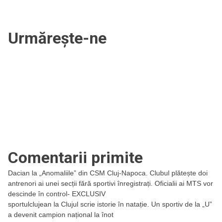
Urmărește-ne
Comentarii primite
Dacian
la
„Anomaliile” din CSM Cluj-Napoca. Clubul plătește doi
antrenori ai unei secții fără sportivi înregistrați. Oficialii ai MTS vor
descinde în control- EXCLUSIV
sportulclujean
la
Clujul scrie istorie în natație. Un sportiv de la „U”
a devenit campion național la înot