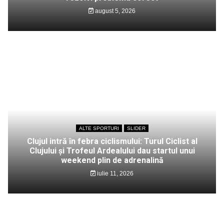
august 5, 2026
ALTE SPORTURI
SLIDER
Clujul intră în febra ciclismului: Turul Ciclist al
Clujului și Trofeul Ardealului dau startul unui
weekend plin de adrenalină
iulie 11, 2026