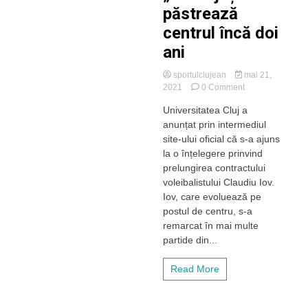
păstrează
centrul încă doi
ani
sportulclujean
mai 21,
on
2021
0 Comment
„U”
Universitatea Cluj a
Cluj
anunțat prin intermediul
își
păstrează
site-ului oficial că s-a ajuns
centrul
la o înțelegere prinvind
încă
prelungirea contractului
doi
voleibalistului Claudiu Iov.
ani
Iov, care evoluează pe
postul de centru, s-a
remarcat în mai multe
partide din...
Read More