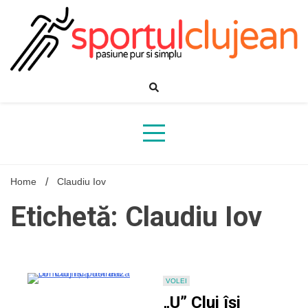
Skip
to
content
Home
Claudiu Iov
Etichetă: Claudiu Iov
VOLEI
„U” Cluj își