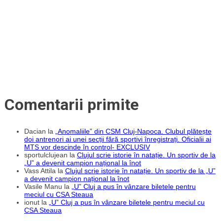
Comentarii primite
Dacian
la
„Anomaliile” din CSM Cluj-Napoca. Clubul plătește
doi antrenori ai unei secții fără sportivi înregistrați. Oficialii ai
MTS vor descinde în control- EXCLUSIV
sportulclujean
la
Clujul scrie istorie în natație. Un sportiv de la
„U” a devenit campion național la înot
Vass Attila
la
Clujul scrie istorie în natație. Un sportiv de la „U”
a devenit campion național la înot
Vasile Manu
la
„U” Cluj a pus în vânzare biletele pentru
meciul cu CSA Steaua
ionut
la
„U” Cluj a pus în vânzare biletele pentru meciul cu
CSA Steaua