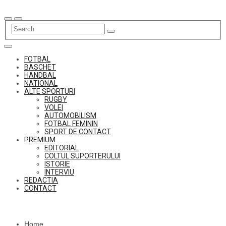
Skip
to
content
FOTBAL
BASCHET
HANDBAL
NATIONAL
ALTE SPORTURI
RUGBY
VOLEI
AUTOMOBILISM
FOTBAL FEMININ
SPORT DE CONTACT
PREMIUM
EDITORIAL
COLTUL SUPORTERULUI
ISTORIE
INTERVIU
REDACTIA
CONTACT
Home