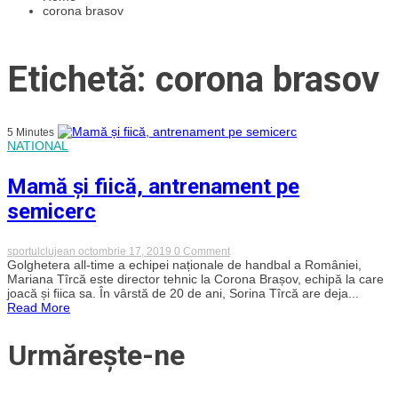
corona brasov
Etichetă: corona brasov
5 Minutes
NATIONAL
Mamă și fiică, antrenament pe
semicerc
on
sportulclujean
octombrie 17, 2019
0 Comment
Mamă
Golghetera all-time a echipei naționale de handbal a României,
și
Mariana Tîrcă este director tehnic la Corona Brașov, echipă la care
fiică,
joacă și fiica sa. În vârstă de 20 de ani, Sorina Tîrcă are deja...
antrenament
Read More
pe
semicerc
Urmărește-ne