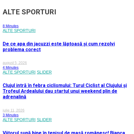
ALTE SPORTURI
8 Minutes
ALTE SPORTURI
De ce apa din jacuzzi este lăptoasă și cum rezolvi
problema corect
august 5, 2026
4 Minutes
ALTE SPORTURI
SLIDER
Clujul intră în febra ciclismului: Turul Ciclist al Clujului și
Trofeul Ardealului dau startul unui weekend plin de
adrenalină
iulie 11, 2026
3 Minutes
ALTE SPORTURI
SLIDER
Viitorul sună bine în tenisul de masă românesc! Bianca