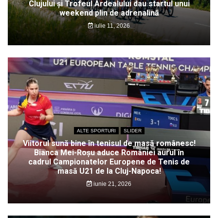
Clujului și Trofeul Ardealului dau startul unui
weekend plin de adrenalină
iulie 11, 2026
ALTE SPORTURI
SLIDER
Viitorul sună bine în tenisul de masă românesc!
Bianca Mei-Roșu aduce României aurul în
cadrul Campionatelor Europene de Tenis de
masă U21 de la Cluj-Napoca!
iunie 21, 2026