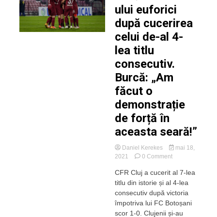
ului euforici
după cucerirea
celui de-al 4-
lea titlu
consecutiv.
Burcă: „Am
făcut o
demonstrație
de forță în
aceasta seară!”
Daniel Kerekes
mai 18,
on
2021
0 Comment
Jucătorii
CFR Cluj a cucerit al 7-lea
CFR-
titlu din istorie și al 4-lea
ului
euforici
consecutiv după victoria
după
împotriva lui FC Botoșani
cucerirea
scor 1-0. Clujenii și-au
celui