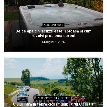
ALTE SPORTURI
De ce apa din jacuzzi este lăptoasă și cum
rezolvi problema corect
august 5, 2026
ALTE SPORTURI
SLIDER
Clujul intră în febra ciclismului: Turul Ciclist al