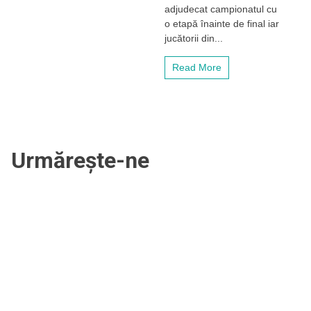
adjudecat campionatul cu
de-
o etapă înainte de final iar
al
jucătorii din...
4-
lea
titlu
Read More
consecutiv.
Burcă:
„Am
făcut
o
demonstrație
de
Urmărește-ne
forță
în
aceasta
seară!”