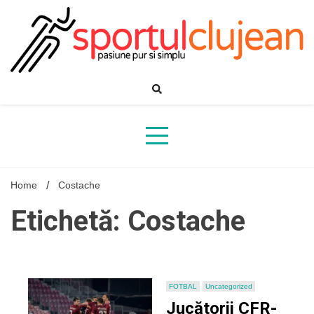
Skip
to
content
Home
Costache
Etichetă: Costache
FOTBAL
Uncategorized
Jucătorii CFR-