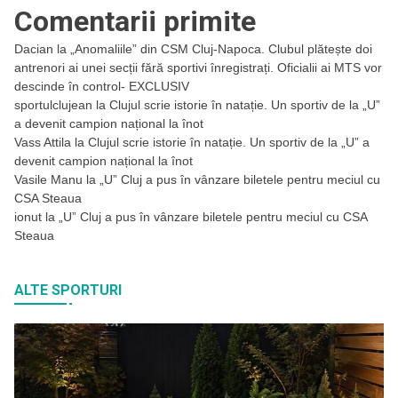
Comentarii primite
Dacian
la
„Anomaliile” din CSM Cluj-Napoca. Clubul plătește doi
antrenori ai unei secții fără sportivi înregistrați. Oficialii ai MTS vor
descinde în control- EXCLUSIV
sportulclujean
la
Clujul scrie istorie în natație. Un sportiv de la „U”
a devenit campion național la înot
Vass Attila
la
Clujul scrie istorie în natație. Un sportiv de la „U” a
devenit campion național la înot
Vasile Manu
la
„U” Cluj a pus în vânzare biletele pentru meciul cu
CSA Steaua
ionut
la
„U” Cluj a pus în vânzare biletele pentru meciul cu CSA
Steaua
ALTE SPORTURI