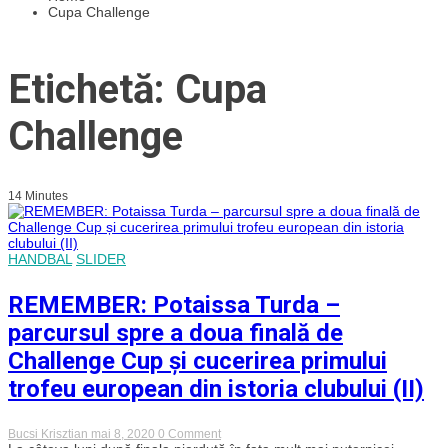
Cupa Challenge
Etichetă: Cupa
Challenge
14 Minutes
HANDBAL
SLIDER
REMEMBER: Potaissa Turda –
parcursul spre a doua finală de
Challenge Cup și cucerirea primului
trofeu european din istoria clubului (II)
on
Bucsi Krisztian
mai 8, 2020
0 Comment
REMEMBER: