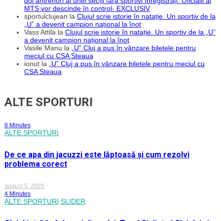
doi antrenori ai unei secții fără sportivi înregistrați. Oficialii ai
MTS vor descinde în control- EXCLUSIV
sportulclujean
la
Clujul scrie istorie în natație. Un sportiv de la
„U” a devenit campion național la înot
Vass Attila
la
Clujul scrie istorie în natație. Un sportiv de la „U”
a devenit campion național la înot
Vasile Manu
la
„U” Cluj a pus în vânzare biletele pentru
meciul cu CSA Steaua
ionut
la
„U” Cluj a pus în vânzare biletele pentru meciul cu
CSA Steaua
ALTE SPORTURI
8 Minutes
ALTE SPORTURI
De ce apa din jacuzzi este lăptoasă și cum rezolvi
problema corect
august 5, 2026
4 Minutes
ALTE SPORTURI
SLIDER