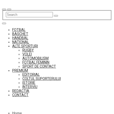
Skip
to
content
FOTBAL
BASCHET
HANDBAL
NATIONAL
ALTE SPORTURI
RUGBY
VOLEI
AUTOMOBILISM
FOTBAL FEMININ
SPORT DE CONTACT
PREMIUM
EDITORIAL
COLTUL SUPORTERULUI
ISTORIE
INTERVIU
REDACTIA
CONTACT
Home