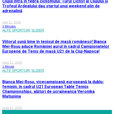
Clujul intră în febra ciclismului: Turul Ciclist al Clujului și
Trofeul Ardealului dau startul unui weekend plin de
adrenalină
iulie 11, 2026
3 Minutes
ALTE SPORTURI
SLIDER
Viitorul sună bine în tenisul de masă românesc! Bianca
Mei-Roșu aduce României aurul în cadrul Campionatelor
Europene de Tenis de masă U21 de la Cluj-Napoca!
iunie 21, 2026
1 Minute
ALTE SPORTURI
SLIDER
Bianca Mei-Roșu, vicecampioană europeană la dublu-
feminin, în cadrul U21 European Table Tennis
Championships, alături de ucraineanca Veronika
Matiunina
iunie 21, 2026