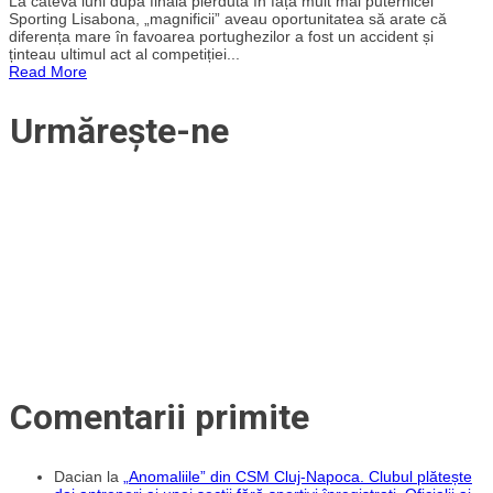
La câteva luni după finala pierdută în fața mult mai puternicei
Potaissa
Sporting Lisabona, „magnificii” aveau oportunitatea să arate că
Turda
diferența mare în favoarea portughezilor a fost un accident și
–
ținteau ultimul act al competiției...
parcursul
Read More
spre
a
doua
Urmărește-ne
finală
de
Challenge
Cup
și
cucerirea
primului
trofeu
european
din
istoria
clubului
(II)
Comentarii primite
Dacian
la
„Anomaliile” din CSM Cluj-Napoca. Clubul plătește