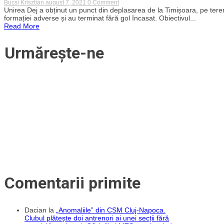
on
Bucsi Krisztian
august 7, 2021
0 Comment
Punct
Unirea Dej a obținut un punct din deplasarea de la Timișoara, pe terenu
obținut
formației adverse și au terminat fără gol încasat. Obiectivul...
de
Read More
Unirea
Dej
în
Urmărește-ne
deplasarea
de
la
Timișoara.
Nou-
promovata
a
scăpat
fără
gol
primit
Comentarii primite
Dacian
la
„Anomaliile” din CSM Cluj-Napoca.
Clubul plătește doi antrenori ai unei secții fără