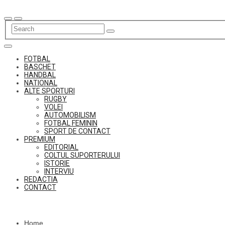
Skip
to
content
FOTBAL
BASCHET
HANDBAL
NATIONAL
ALTE SPORTURI
RUGBY
VOLEI
AUTOMOBILISM
FOTBAL FEMININ
SPORT DE CONTACT
PREMIUM
EDITORIAL
COLTUL SUPORTERULUI
ISTORIE
INTERVIU
REDACTIA
CONTACT
Home