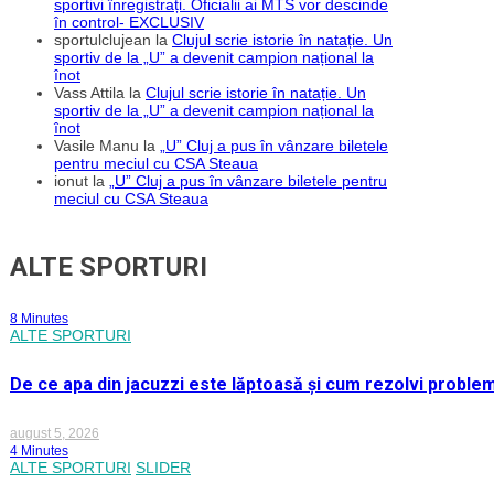
sportivi înregistrați. Oficialii ai MTS vor descinde
în control- EXCLUSIV
sportulclujean
la
Clujul scrie istorie în natație. Un
sportiv de la „U” a devenit campion național la
înot
Vass Attila
la
Clujul scrie istorie în natație. Un
sportiv de la „U” a devenit campion național la
înot
Vasile Manu
la
„U” Cluj a pus în vânzare biletele
pentru meciul cu CSA Steaua
ionut
la
„U” Cluj a pus în vânzare biletele pentru
meciul cu CSA Steaua
ALTE SPORTURI
8 Minutes
ALTE SPORTURI
De ce apa din jacuzzi este lăptoasă și cum rezolvi proble
august 5, 2026
4 Minutes
ALTE SPORTURI
SLIDER