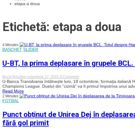
etapa a doua
Etichetă: etapa a doua
4 Minutes
BASCHET
SLIDER
U-BT, la prima deplasare în grupele BCL.
on
Bucsi Krisztian
octombrie 17, 2021
0 Comment
U-
U-Banca Transilvania întâlnește luni, 18 octombrie, formația italiană
BT,
Champions League. Duelul din “cizmă” va fi primul împotriva unui adver
la
Read More
prima
2 Minutes
deplasare
FOTBAL
în
grupele
BCL.
Punct obținut de Unirea Dej în deplasar
Totul
despre
fără gol primit
Happy
Casa
Brindisi