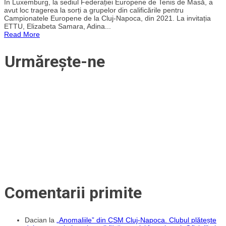
„Tricolorele”
În Luxemburg, la sediul Federației Europene de Tenis de Masă, a
au
avut loc tragerea la sorți a grupelor din calificările pentru
stabilit
Campionatele Europene de la Cluj-Napoca, din 2021. La invitația
grupele
ETTU, Elizabeta Samara, Adina...
de
Read More
calificare
la
EURO
Urmărește-ne
2021
de
tenis
de
masă
de
la
Cluj-
Napoca
Comentarii primite
Dacian
la
„Anomaliile” din CSM Cluj-Napoca. Clubul plătește