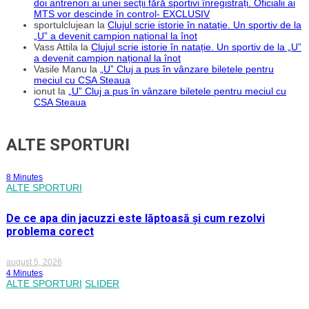
doi antrenori ai unei secții fără sportivi înregistrați. Oficialii ai
MTS vor descinde în control- EXCLUSIV
sportulclujean
la
Clujul scrie istorie în natație. Un sportiv de la
„U” a devenit campion național la înot
Vass Attila
la
Clujul scrie istorie în natație. Un sportiv de la „U”
a devenit campion național la înot
Vasile Manu
la
„U” Cluj a pus în vânzare biletele pentru
meciul cu CSA Steaua
ionut
la
„U” Cluj a pus în vânzare biletele pentru meciul cu
CSA Steaua
ALTE SPORTURI
8 Minutes
ALTE SPORTURI
De ce apa din jacuzzi este lăptoasă și cum rezolvi
problema corect
august 5, 2026
4 Minutes
ALTE SPORTURI
SLIDER