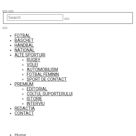
Skip
to
content
FOTBAL
BASCHET
HANDBAL
NATIONAL
ALTE SPORTURI
RUGBY
VOLEI
AUTOMOBILISM
FOTBAL FEMININ
SPORT DE CONTACT
PREMIUM
EDITORIAL
COLTUL SUPORTERULUI
ISTORIE
INTERVIU
REDACTIA
CONTACT
Home