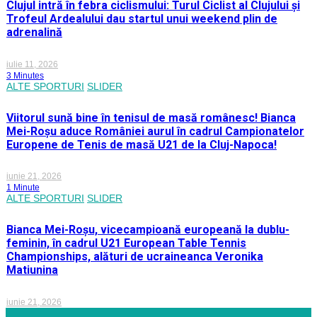
Clujul intră în febra ciclismului: Turul Ciclist al Clujului și
Trofeul Ardealului dau startul unui weekend plin de
adrenalină
iulie 11, 2026
3 Minutes
ALTE SPORTURI
SLIDER
Viitorul sună bine în tenisul de masă românesc! Bianca
Mei-Roșu aduce României aurul în cadrul Campionatelor
Europene de Tenis de masă U21 de la Cluj-Napoca!
iunie 21, 2026
1 Minute
ALTE SPORTURI
SLIDER
Bianca Mei-Roșu, vicecampioană europeană la dublu-
feminin, în cadrul U21 European Table Tennis
Championships, alături de ucraineanca Veronika
Matiunina
iunie 21, 2026