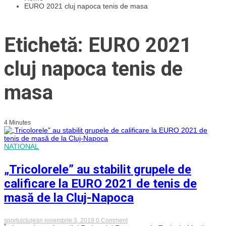
EURO 2021 cluj napoca tenis de masa
Etichetă: EURO 2021
cluj napoca tenis de
masa
4 Minutes
NATIONAL
„Tricolorele” au stabilit grupele de
calificare la EURO 2021 de tenis de
masă de la Cluj-Napoca
on
sportulclujean
noiembrie 3, 2019
0 Comment