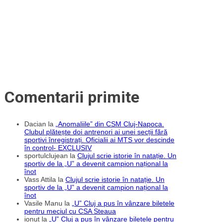
de
masă
de
la
Cluj-
Napoca
Comentarii primite
Dacian
la
„Anomaliile” din CSM Cluj-Napoca.
Clubul plătește doi antrenori ai unei secții fără
sportivi înregistrați. Oficialii ai MTS vor descinde
în control- EXCLUSIV
sportulclujean
la
Clujul scrie istorie în natație. Un
sportiv de la „U” a devenit campion național la
înot
Vass Attila
la
Clujul scrie istorie în natație. Un
sportiv de la „U” a devenit campion național la
înot
Vasile Manu
la
„U” Cluj a pus în vânzare biletele
pentru meciul cu CSA Steaua
ionut
la
„U” Cluj a pus în vânzare biletele pentru