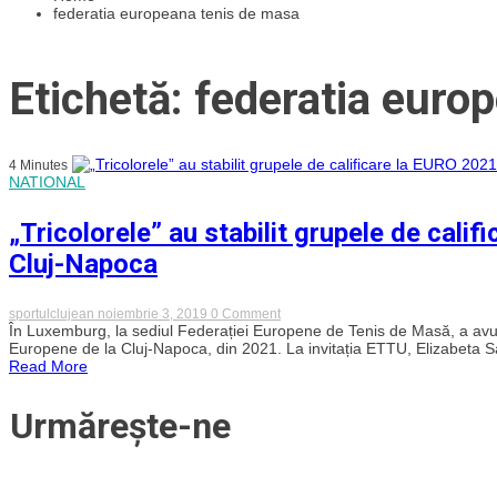
federatia europeana tenis de masa
Etichetă: federatia euro
4 Minutes
NATIONAL
„Tricolorele” au stabilit grupele de cali
Cluj-Napoca
on
sportulclujean
noiembrie 3, 2019
0 Comment
„Tricolorele”
În Luxemburg, la sediul Federației Europene de Tenis de Masă, a avut l
au
Europene de la Cluj-Napoca, din 2021. La invitația ETTU, Elizabeta S
stabilit
Read More
grupele
de
calificare
Urmărește-ne
la
EURO
2021
de
tenis