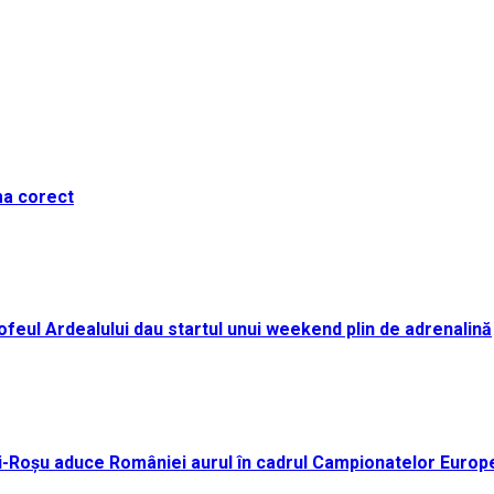
ma corect
i Trofeul Ardealului dau startul unui weekend plin de adrenalină
ei-Roșu aduce României aurul în cadrul Campionatelor Europ