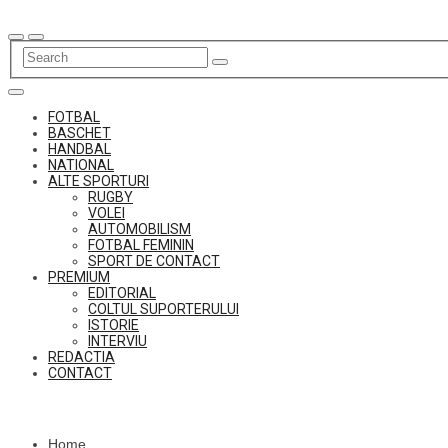
Skip
to
content
FOTBAL
BASCHET
HANDBAL
NATIONAL
ALTE SPORTURI
RUGBY
VOLEI
AUTOMOBILISM
FOTBAL FEMININ
SPORT DE CONTACT
PREMIUM
EDITORIAL
COLTUL SUPORTERULUI
ISTORIE
INTERVIU
REDACTIA
CONTACT
Home