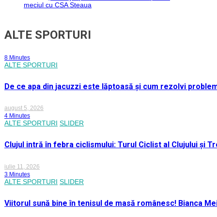
meciul cu CSA Steaua
ALTE SPORTURI
8 Minutes
ALTE SPORTURI
De ce apa din jacuzzi este lăptoasă și cum rezolvi proble
august 5, 2026
4 Minutes
ALTE SPORTURI
SLIDER
Clujul intră în febra ciclismului: Turul Ciclist al Clujului ș
iulie 11, 2026
3 Minutes
ALTE SPORTURI
SLIDER
Viitorul sună bine în tenisul de masă românesc! Bianca M