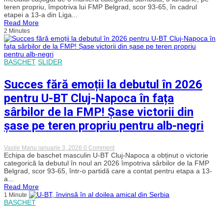
victoria
teren propriu, împotriva lui FMP Belgrad, scor 93-65, în cadrul
clară
etapei a 13-a din Liga...
cu
Read More
FMP
2 Minutes
Belgrad:
„Cred
că
acesta
a
BASCHET
SLIDER
fost
unul
dintre
Succes fără emoții la debutul în 2026
cele
mai
pentru U-BT Cluj-Napoca în fața
frumoase
și
sârbilor de la FMP! Șase victorii din
mai
bune
șase pe teren propriu pentru alb-negri
meciuri
pe
care
on
Vasile Manu
ianuarie 3, 2026
0 Comment
le-
Succes
Echipa de baschet masculin U-BT Cluj-Napoca a obținut o victorie
am
fără
avut
categorică la debutul în noul an 2026 împotriva sârbilor de la FMP
emoții
în
Belgrad, scor 93-65, într-o partidă care a contat pentru etapa a 13-
la
tot
a...
debutul
sezonul”
Read More
în
1 Minute
2026
BASCHET
pentru
U-
BT