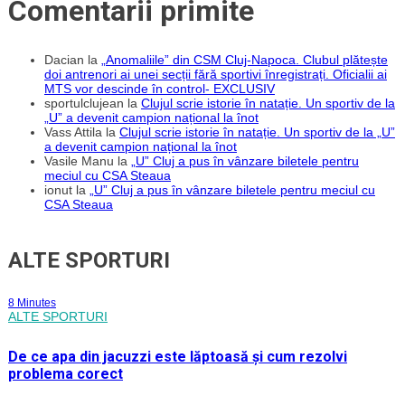
Comentarii primite
Dacian
la
„Anomaliile” din CSM Cluj-Napoca. Clubul plătește
doi antrenori ai unei secții fără sportivi înregistrați. Oficialii ai
MTS vor descinde în control- EXCLUSIV
sportulclujean
la
Clujul scrie istorie în natație. Un sportiv de la
„U” a devenit campion național la înot
Vass Attila
la
Clujul scrie istorie în natație. Un sportiv de la „U”
a devenit campion național la înot
Vasile Manu
la
„U” Cluj a pus în vânzare biletele pentru
meciul cu CSA Steaua
ionut
la
„U” Cluj a pus în vânzare biletele pentru meciul cu
CSA Steaua
ALTE SPORTURI
8 Minutes
ALTE SPORTURI
De ce apa din jacuzzi este lăptoasă și cum rezolvi
problema corect