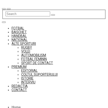
Skip
to
content
FOTBAL
BASCHET
HANDBAL
NATIONAL
ALTE SPORTURI
RUGBY
VOLEI
AUTOMOBILISM
FOTBAL FEMININ
SPORT DE CONTACT
PREMIUM
EDITORIAL
COLTUL SUPORTERULUI
ISTORIE
INTERVIU
REDACTIA
CONTACT
Home