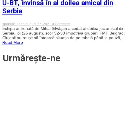
U-BT, învinsă în al doilea amical din
Cluj-
Napoca
Serbia
în
fața
sârbilor
de
on
sportulclujean
august 27, 2021
0 Comment
la
U-
Echipa antrenată de Mihai Silvășan a cedat al doilea joc amical din
FMP!
BT,
Serbia, joi (26 august), scor 92-99 împotriva grupării FMP Belgrad.
Șase
învinsă
Clujenii au reușit să întoarcă situația de pe tabelă până la pauză,...
victorii
în
Read More
din
al
șase
doilea
pe
amical
teren
Urmărește-ne
din
propriu
Serbia
pentru
alb-
negri