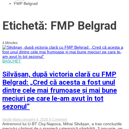
FMP Belgrad
Etichetă: FMP Belgrad
4 Minutes
BASCHET
Silvășan, după victoria clară cu FMP
Belgrad: „Cred că acesta a fost unul
dintre cele mai frumoase și mai bune
meciuri pe care le-am avut în tot
sezonul”
on
Vasile Manu
ianuarie 4, 2026
0 Comment
Silvășan,
Antrenorul lui U-BT Cluj-Napoca, Mihai Silvășan, a tras concluziile
după
meciului câștigat de o manieră categorică sâmbătă, 3 ianuarie, pe