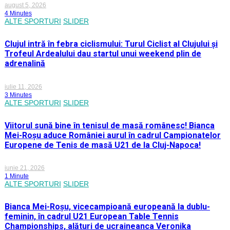
august 5, 2026
4 Minutes
ALTE SPORTURI
SLIDER
Clujul intră în febra ciclismului: Turul Ciclist al Clujului și
Trofeul Ardealului dau startul unui weekend plin de
adrenalină
iulie 11, 2026
3 Minutes
ALTE SPORTURI
SLIDER
Viitorul sună bine în tenisul de masă românesc! Bianca
Mei-Roșu aduce României aurul în cadrul Campionatelor
Europene de Tenis de masă U21 de la Cluj-Napoca!
iunie 21, 2026
1 Minute
ALTE SPORTURI
SLIDER
Bianca Mei-Roșu, vicecampioană europeană la dublu-
feminin, în cadrul U21 European Table Tennis
Championships, alături de ucraineanca Veronika