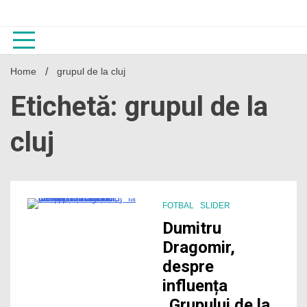
Skip
to
content
Home
grupul de la cluj
Etichetă: grupul de la
cluj
FOTBAL
SLIDER
1 Minute
Dumitru
Dragomir,
despre
influența
„Grupului de la