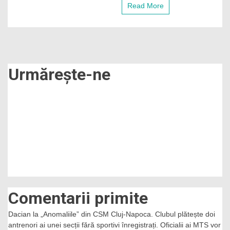
deștepți
Read More
și
diabolici,
lucrează
în
haită”
Urmărește-ne
Comentarii primite
Dacian
la
„Anomaliile” din CSM Cluj-Napoca. Clubul plătește doi
antrenori ai unei secții fără sportivi înregistrați. Oficialii ai MTS vor