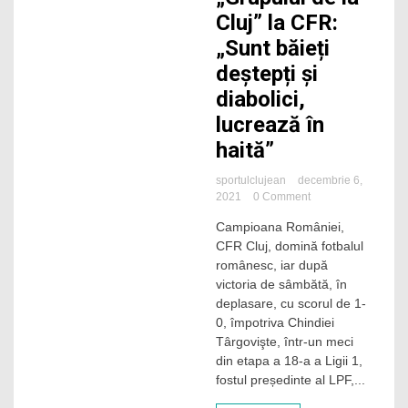
Cluj” la CFR:
„Sunt băieți
deștepți și
diabolici,
lucrează în
haită”
sportulclujean
decembrie 6,
on
2021
0 Comment
Dumitru
Campioana României,
Dragomir,
CFR Cluj, domină fotbalul
despre
influența
românesc, iar după
„Grupului
victoria de sâmbătă, în
de
deplasare, cu scorul de 1-
la
0, împotriva Chindiei
Cluj”
Târgovişte, într-un meci
la
din etapa a 18-a a Ligii 1,
CFR:
„Sunt
fostul președinte al LPF,...
băieți