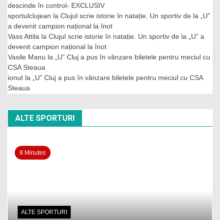
descinde în control- EXCLUSIV
sportulclujean
la
Clujul scrie istorie în natație. Un sportiv de la „U”
a devenit campion național la înot
Vass Attila
la
Clujul scrie istorie în natație. Un sportiv de la „U” a
devenit campion național la înot
Vasile Manu
la
„U” Cluj a pus în vânzare biletele pentru meciul cu
CSA Steaua
ionut
la
„U” Cluj a pus în vânzare biletele pentru meciul cu CSA
Steaua
ALTE SPORTURI
8 Minutes
ALTE SPORTURI