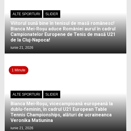
ALTE SPORTURI
SLIDER
Viitorul sună bine în tenisul de masă românesc!
Bianca Mei-Roșu aduce României aurul în cadrul
Campionatelor Europene de Tenis de masă U21
de la Cluj-Napoca!
iunie 21, 2026
1 Minute
ALTE SPORTURI
SLIDER
Bianca Mei-Roșu, vicecampioană europeană la
dublu-feminin, în cadrul U21 European Table
Tennis Championships, alături de ucraineanca
Veronika Matiunina
iunie 21, 2026