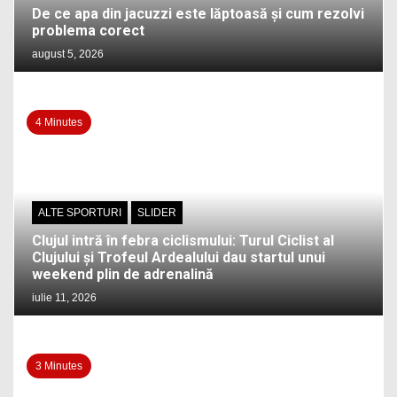
De ce apa din jacuzzi este lăptoasă și cum rezolvi
problema corect
august 5, 2026
4 Minutes
ALTE SPORTURI
SLIDER
Clujul intră în febra ciclismului: Turul Ciclist al
Clujului și Trofeul Ardealului dau startul unui
weekend plin de adrenalină
iulie 11, 2026
3 Minutes