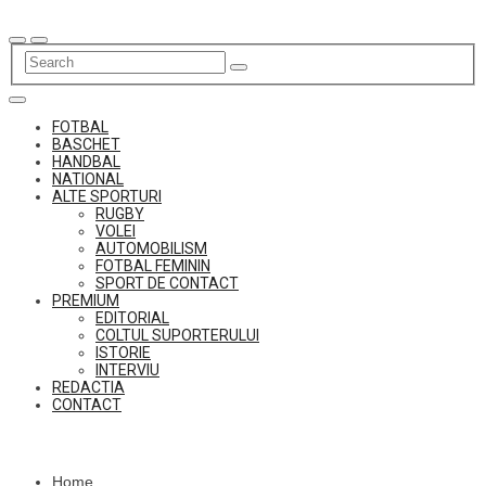
Skip
to
content
FOTBAL
BASCHET
HANDBAL
NATIONAL
ALTE SPORTURI
RUGBY
VOLEI
AUTOMOBILISM
FOTBAL FEMININ
SPORT DE CONTACT
PREMIUM
EDITORIAL
COLTUL SUPORTERULUI
ISTORIE
INTERVIU
REDACTIA
CONTACT
Home