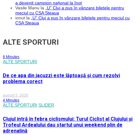
a devenit campion național la înot
Vasile Manu
la
„U” Cluj a pus în vânzare biletele pentru
meciul cu CSA Steaua
ionut
la
„U” Cluj a pus în vânzare biletele pentru meciul cu
CSA Steaua
ALTE SPORTURI
8 Minutes
ALTE SPORTURI
De ce apa din jacuzzi este lăptoasă și cum rezolvi
problema corect
august 5, 2026
4 Minutes
ALTE SPORTURI
SLIDER
Clujul intră în febra ciclismului: Turul Ciclist al Clujului și
Trofeul Ardealului dau startul unui weekend plin de
adrenalină