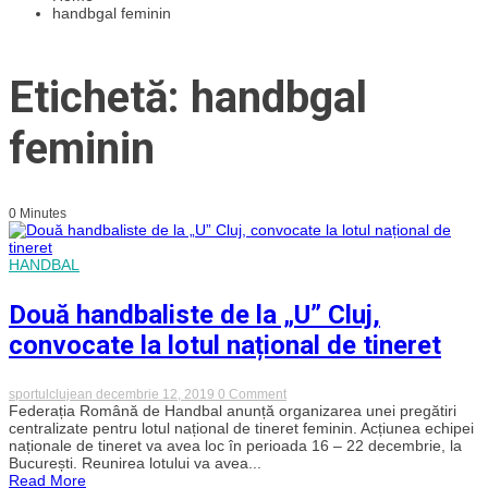
handbgal feminin
Etichetă: handbgal
feminin
0 Minutes
HANDBAL
Două handbaliste de la „U” Cluj,
convocate la lotul național de tineret
on
sportulclujean
decembrie 12, 2019
0 Comment
Două
Federația Română de Handbal anunță organizarea unei pregătiri
handbaliste
centralizate pentru lotul național de tineret feminin. Acțiunea echipei
de
naționale de tineret va avea loc în perioada 16 – 22 decembrie, la
la
București. Reunirea lotului va avea...
„U”
Read More
Cluj,