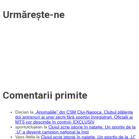
convocate
la
Urmărește-ne
lotul
național
de
tineret
Comentarii primite
Dacian
la
„Anomaliile” din CSM Cluj-Napoca. Clubul plătește
doi antrenori ai unei secții fără sportivi înregistrați. Oficialii ai
MTS vor descinde în control- EXCLUSIV
sportulclujean
la
Clujul scrie istorie în natație. Un sportiv de la
„U” a devenit campion național la înot
Vass Attila
la
Clujul scrie istorie în natație. Un sportiv de la „U”