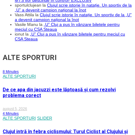
MTS vor descinde în control- EXCLUSIV
sportulclujean
la
Clujul scrie istorie în natație. Un sportiv de la
„U” a devenit campion național la înot
Vass Attila
la
Clujul scrie istorie în natație. Un sportiv de la „U”
a devenit campion național la înot
Vasile Manu
la
„U” Cluj a pus în vânzare biletele pentru
meciul cu CSA Steaua
ionut
la
„U” Cluj a pus în vânzare biletele pentru meciul cu
CSA Steaua
ALTE SPORTURI
8 Minutes
ALTE SPORTURI
De ce apa din jacuzzi este lăptoasă și cum rezolvi
problema corect
august 5, 2026
4 Minutes
ALTE SPORTURI
SLIDER
Clujul intră în febra ciclismului: Turul Ciclist al Clujului și