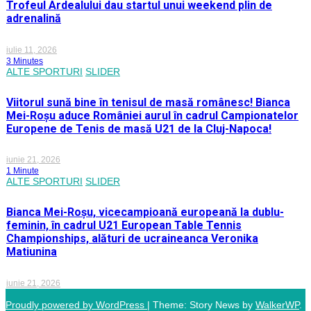
Trofeul Ardealului dau startul unui weekend plin de
adrenalină
iulie 11, 2026
3 Minutes
ALTE SPORTURI
SLIDER
Viitorul sună bine în tenisul de masă românesc! Bianca
Mei-Roșu aduce României aurul în cadrul Campionatelor
Europene de Tenis de masă U21 de la Cluj-Napoca!
iunie 21, 2026
1 Minute
ALTE SPORTURI
SLIDER
Bianca Mei-Roșu, vicecampioană europeană la dublu-
feminin, în cadrul U21 European Table Tennis
Championships, alături de ucraineanca Veronika
Matiunina
iunie 21, 2026
Proudly powered by WordPress
|
Theme: Story News by
WalkerWP
.