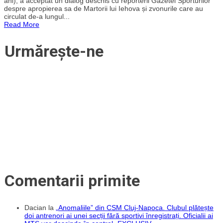
ani), a acceptat un dialog deschis cu reporterii Gazetei Sporturilor
Sabău,
despre apropierea sa de Martorii lui Iehova și zvonurile care au
dialog
circulat de-a lungul...
deschis
Read More
despre
apropierea
de
Urmărește-ne
Martorii
lui
Iehova:
„Nu
credeți
toate
zvonurile.
Religia
m-
a
făcut
mai
bun”
Comentarii primite
Dacian
la
„Anomaliile” din CSM Cluj-Napoca. Clubul plătește
doi antrenori ai unei secții fără sportivi înregistrați. Oficialii ai