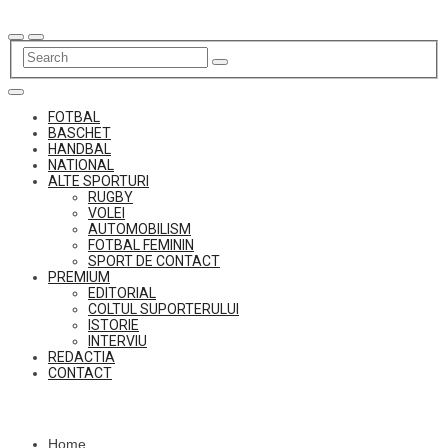
Skip
to
content
FOTBAL
BASCHET
HANDBAL
NATIONAL
ALTE SPORTURI
RUGBY
VOLEI
AUTOMOBILISM
FOTBAL FEMININ
SPORT DE CONTACT
PREMIUM
EDITORIAL
COLTUL SUPORTERULUI
ISTORIE
INTERVIU
REDACTIA
CONTACT
Home