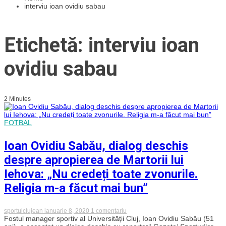
interviu ioan ovidiu sabau
Etichetă: interviu ioan
ovidiu sabau
2 Minutes
FOTBAL
Ioan Ovidiu Sabău, dialog deschis
despre apropierea de Martorii lui
Iehova: „Nu credeți toate zvonurile.
Religia m-a făcut mai bun”
la
sportulclujean
ianuarie 8, 2020
1 comentariu
Ioan
Fostul manager sportiv al Universității Cluj, Ioan Ovidiu Sabău (51
Ovidiu