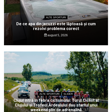
ALTE SPORTURI
De ce apa din jacuzzi este lăptoasă și cum
rezolvi problema corect
august 5, 2026
ALTE SPORTURI
SLIDER
Clujul intră în febra ciclismului: Turul Ciclist al
Clujului și Trofeul Ardealului dau startul unui
weekend plin de adrenalină