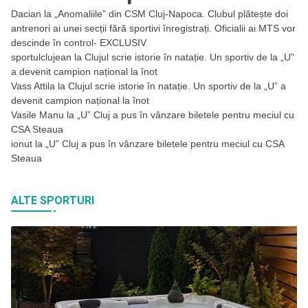
Dacian
la
„Anomaliile” din CSM Cluj-Napoca. Clubul plătește doi
antrenori ai unei secții fără sportivi înregistrați. Oficialii ai MTS vor
descinde în control- EXCLUSIV
sportulclujean
la
Clujul scrie istorie în natație. Un sportiv de la „U”
a devenit campion național la înot
Vass Attila
la
Clujul scrie istorie în natație. Un sportiv de la „U” a
devenit campion național la înot
Vasile Manu
la
„U” Cluj a pus în vânzare biletele pentru meciul cu
CSA Steaua
ionut
la
„U” Cluj a pus în vânzare biletele pentru meciul cu CSA
Steaua
ALTE SPORTURI