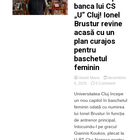
banca lui CS
„U” Cluj! Ionel
Brustur revine
acasă cu un
plan curajos
pentru
baschetul
feminin
Vasile Manu
decembrie
on
6, 2025
0 Comment
Schimbare
Universitatea Cluj începe
pe
un nou capitol în baschetul
banca
lui
feminin odată cu numirea
CS
lui Ionel Brustur în funcția
„U”
de antrenor principal,
Cluj!
înlocuindu-l pe grecul
Ionel
Giannis Koukos, plecat la
Brustur
U-BT Cluj-Napoca pentru
revine