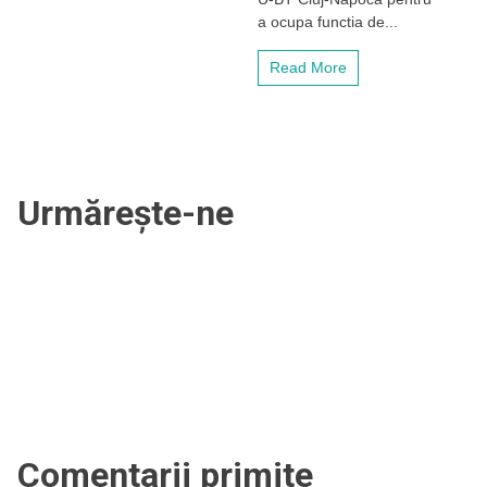
acasă
a ocupa functia de...
cu
un
Read More
plan
curajos
pentru
baschetul
feminin
Urmărește-ne
Comentarii primite