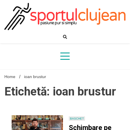
Skip
to
content
Home
ioan brustur
Etichetă: ioan brustur
BASCHET
Schimbare pe