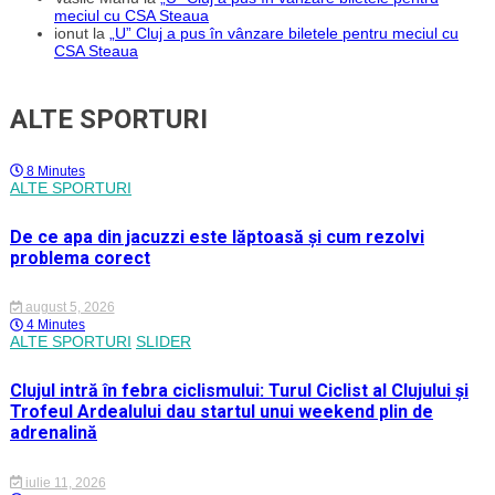
meciul cu CSA Steaua
ionut
la
„U” Cluj a pus în vânzare biletele pentru meciul cu
CSA Steaua
ALTE SPORTURI
8 Minutes
ALTE SPORTURI
De ce apa din jacuzzi este lăptoasă și cum rezolvi
problema corect
august 5, 2026
4 Minutes
ALTE SPORTURI
SLIDER
Clujul intră în febra ciclismului: Turul Ciclist al Clujului și
Trofeul Ardealului dau startul unui weekend plin de
adrenalină
iulie 11, 2026