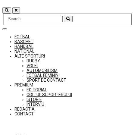
Skip
to
content
FOTBAL
BASCHET
HANDBAL
NATIONAL
ALTE SPORTURI
RUGBY
VOLEI
AUTOMOBILISM
FOTBAL FEMININ
SPORT DE CONTACT
PREMIUM
EDITORIAL
COLTUL SUPORTERULUI
ISTORIE
INTERVIU
REDACTIA
CONTACT