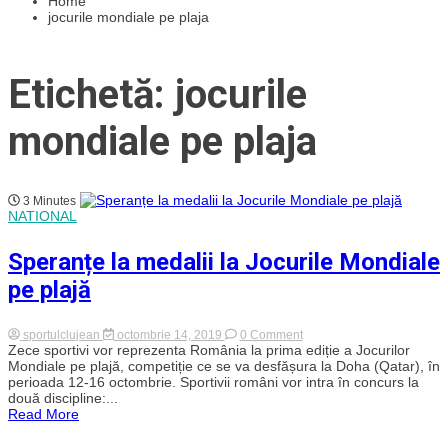
Home
jocurile mondiale pe plaja
Etichetă: jocurile
mondiale pe plaja
3 Minutes
NATIONAL
Speranțe la medalii la Jocurile Mondiale
pe plajă
on
sportulclujean
octombrie 14, 2019
0 Comment
Speranțe
Zece sportivi vor reprezenta România la prima ediție a Jocurilor
la
Mondiale pe plajă, competiție ce se va desfășura la Doha (Qatar), în
medalii
perioada 12-16 octombrie. Sportivii români vor intra în concurs la
la
două discipline:...
Jocurile
Read More
Mondiale
pe
plajă