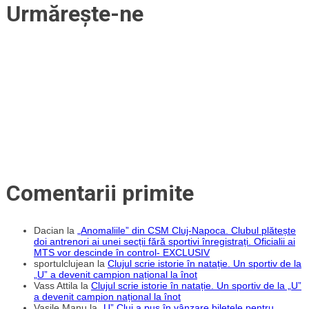
Urmărește-ne
Comentarii primite
Dacian
la
„Anomaliile” din CSM Cluj-Napoca. Clubul plătește
doi antrenori ai unei secții fără sportivi înregistrați. Oficialii ai
MTS vor descinde în control- EXCLUSIV
sportulclujean
la
Clujul scrie istorie în natație. Un sportiv de la
„U” a devenit campion național la înot
Vass Attila
la
Clujul scrie istorie în natație. Un sportiv de la „U”
a devenit campion național la înot
Vasile Manu
la
„U” Cluj a pus în vânzare biletele pentru