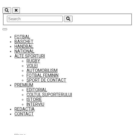
Skip
to
content
FOTBAL
BASCHET
HANDBAL
NATIONAL
ALTE SPORTURI
RUGBY
VOLEI
AUTOMOBILISM
FOTBAL FEMININ
SPORT DE CONTACT
PREMIUM
EDITORIAL
COLTUL SUPORTERULUI
ISTORIE
INTERVIU
REDACTIA
CONTACT