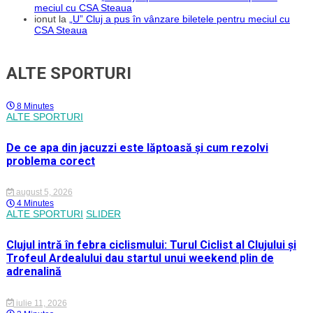
meciul cu CSA Steaua
ionut
la
„U” Cluj a pus în vânzare biletele pentru meciul cu
CSA Steaua
ALTE SPORTURI
8 Minutes
ALTE SPORTURI
De ce apa din jacuzzi este lăptoasă și cum rezolvi
problema corect
august 5, 2026
4 Minutes
ALTE SPORTURI
SLIDER
Clujul intră în febra ciclismului: Turul Ciclist al Clujului și
Trofeul Ardealului dau startul unui weekend plin de
adrenalină
iulie 11, 2026