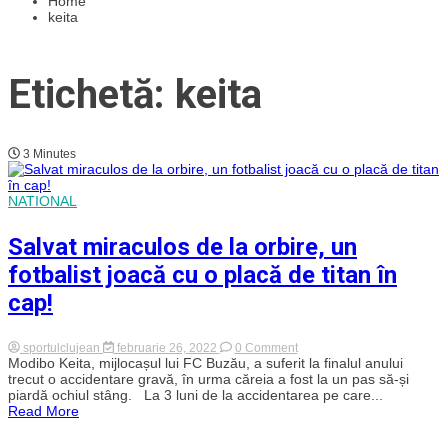
Home
keita
Etichetă: keita
3 Minutes
NATIONAL
Salvat miraculos de la orbire, un
fotbalist joacă cu o placă de titan în
cap!
on
sportulclujean
februarie 26, 2022
0 Comment
Salvat
Modibo Keita, mijlocașul lui FC Buzău, a suferit la finalul anului
miraculos
trecut o accidentare gravă, în urma căreia a fost la un pas să-și
de
piardă ochiul stâng. La 3 luni de la accidentarea pe care...
la
Read More
orbire,
un
fotbalist