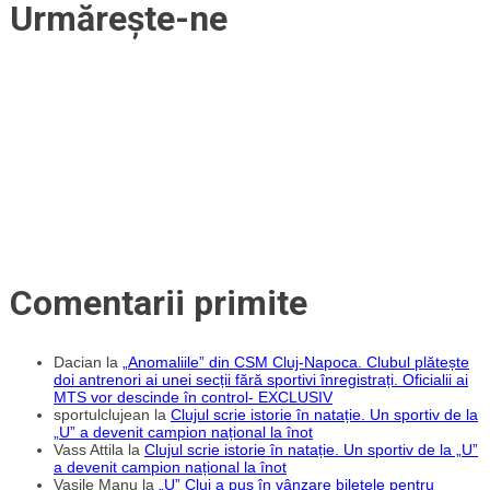
Urmărește-ne
joacă
cu
o
placă
de
titan
în
cap!
Comentarii primite
Dacian
la
„Anomaliile” din CSM Cluj-Napoca. Clubul plătește
doi antrenori ai unei secții fără sportivi înregistrați. Oficialii ai
MTS vor descinde în control- EXCLUSIV
sportulclujean
la
Clujul scrie istorie în natație. Un sportiv de la
„U” a devenit campion național la înot
Vass Attila
la
Clujul scrie istorie în natație. Un sportiv de la „U”
a devenit campion național la înot
Vasile Manu
la
„U” Cluj a pus în vânzare biletele pentru