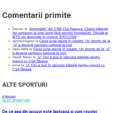
Comentarii primite
Dacian
la
„Anomaliile” din CSM Cluj-Napoca. Clubul plătește
doi antrenori ai unei secții fără sportivi înregistrați. Oficialii ai
MTS vor descinde în control- EXCLUSIV
sportulclujean
la
Clujul scrie istorie în natație. Un sportiv de la
„U” a devenit campion național la înot
Vass Attila
la
Clujul scrie istorie în natație. Un sportiv de la „U”
a devenit campion național la înot
Vasile Manu
la
„U” Cluj a pus în vânzare biletele pentru
meciul cu CSA Steaua
ionut
la
„U” Cluj a pus în vânzare biletele pentru meciul cu
CSA Steaua
ALTE SPORTURI
8 Minutes
ALTE SPORTURI
De ce apa din jacuzzi este lăptoasă și cum rezolvi