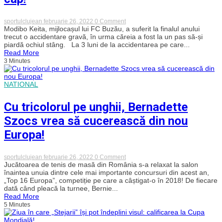
on
sportulclujean
februarie 26, 2022
0 Comment
Salvat
Modibo Keita, mijlocașul lui FC Buzău, a suferit la finalul anului
miraculos
trecut o accidentare gravă, în urma căreia a fost la un pas să-și
de
piardă ochiul stâng. La 3 luni de la accidentarea pe care...
la
Read More
orbire,
3 Minutes
un
fotbalist
joacă
cu
NATIONAL
o
placă
Cu tricolorul pe unghii, Bernadette
de
titan
Szocs vrea să cucerească din nou
în
cap!
Europa!
on
sportulclujean
februarie 26, 2022
0 Comment
Cu
Jucătoarea de tenis de masă din România s-a relaxat la salon
tricolorul
înaintea unuia dintre cele mai importante concursuri din acest an,
pe
„Top 16 Europa”, competiție pe care a câștigat-o în 2018! De fiecare
unghii,
dată când pleacă la turnee, Bernie...
Bernadette
Read More
Szocs
5 Minutes
vrea
să
cucerească