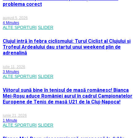
problema corect
august 5, 2026
4 Minutes
ALTE SPORTURI
SLIDER
Clujul intră în febra ciclismului: Turul Ciclist al Clujului și
Trofeul Ardealului dau startul unui weekend plin de
adrenalină
iulie 11, 2026
3 Minutes
ALTE SPORTURI
SLIDER
Viitorul sună bine în tenisul de masă românesc! Bianca
Mei-Roșu aduce României aurul în cadrul Campionatelor
Europene de Tenis de masă U21 de la Cluj-Napoca!
iunie 21, 2026
1 Minute
ALTE SPORTURI
SLIDER