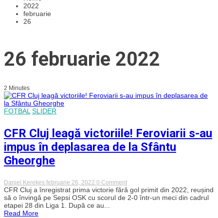
2022
februarie
26
26 februarie 2022
2 Minutes
FOTBAL
SLIDER
CFR Cluj leagă victoriile! Feroviarii s-au
impus în deplasarea de la Sfântu
Gheorghe
on
Daniel Kerekes
februarie 26, 2022
0 Comment
CFR
CFR Cluj a înregistrat prima victorie fără gol primit din 2022, reușind
Cluj
să o învingă pe Sepsi OSK cu scorul de 2-0 într-un meci din cadrul
leagă
etapei 28 din Liga 1. După ce au...
victoriile!
Read More
Feroviarii