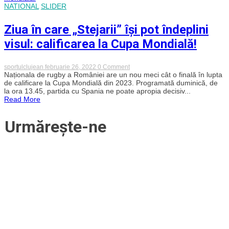
din
NATIONAL
SLIDER
nou
Europa!
Ziua în care „Stejarii” își pot îndeplini
visul: calificarea la Cupa Mondială!
on
sportulclujean
februarie 26, 2022
0 Comment
Ziua
Naționala de rugby a României are un nou meci cât o finală în lupta
în
de calificare la Cupa Mondială din 2023. Programată duminică, de
care
la ora 13.45, partida cu Spania ne poate apropia decisiv...
„Stejarii”
Read More
își
pot
îndeplini
Urmărește-ne
visul:
calificarea
la
Cupa
Mondială!