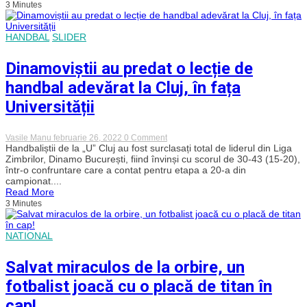
3 Minutes
s-
au
impus
în
HANDBAL
SLIDER
deplasarea
de
Dinamoviștii au predat o lecție de
la
Sfântu
handbal adevărat la Cluj, în fața
Gheorghe
Universității
on
Vasile Manu
februarie 26, 2022
0 Comment
Dinamoviștii
Handbaliștii de la „U” Cluj au fost surclasați total de liderul din Liga
au
Zimbrilor, Dinamo București, fiind învinși cu scorul de 30-43 (15-20),
predat
într-o confruntare care a contat pentru etapa a 20-a din
o
campionat....
lecție
Read More
de
3 Minutes
handbal
adevărat
la
Cluj,
NATIONAL
în
fața
Universității
Salvat miraculos de la orbire, un
fotbalist joacă cu o placă de titan în
cap!