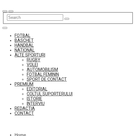
Skip
to
content
FOTBAL
BASCHET
HANDBAL
NATIONAL
ALTE SPORTURI
RUGBY
VOLEI
AUTOMOBILISM
FOTBAL FEMININ
SPORT DE CONTACT
PREMIUM
EDITORIAL
COLTUL SUPORTERULUI
ISTORIE
INTERVIU
REDACTIA
CONTACT
Home