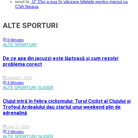
ionut
la
„U” Cluj a pus în vânzare biletele pentru meciul cu
CSA Steaua
ALTE SPORTURI
8 Minutes
ALTE SPORTURI
De ce apa din jacuzzi este lăptoasă și cum rezolvi
problema corect
august 5, 2026
4 Minutes
ALTE SPORTURI
SLIDER
Clujul intră în febra ciclismului: Turul Ciclist al Clujului și
Trofeul Ardealului dau startul unui weekend plin de
adrenalină
iulie 11, 2026
3 Minutes
ALTE SPORTURI
SLIDER