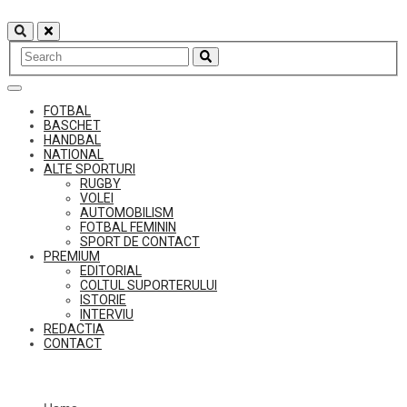
Skip
to
content
FOTBAL
BASCHET
HANDBAL
NATIONAL
ALTE SPORTURI
RUGBY
VOLEI
AUTOMOBILISM
FOTBAL FEMININ
SPORT DE CONTACT
PREMIUM
EDITORIAL
COLTUL SUPORTERULUI
ISTORIE
INTERVIU
REDACTIA
CONTACT