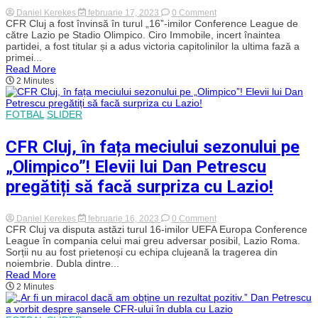
înainte
on
Daniel Kerekes
februarie 17, 2023
0 Comment
de
CFR
CFR Cluj a fost învinsă în turul „16”-imilor Conference League de
meci
Cluj,
către Lazio pe Stadio Olimpico. Ciro Immobile, incert înaintea
învinsă
partidei, a fost titular și a adus victoria capitolinilor la ultima fază a
pe
primei...
„Olimpico”
Read More
de
2 Minutes
un
Lazio
în
zece
FOTBAL
SLIDER
oameni!
Elevii
lui
CFR Cluj, în fața meciului sezonului pe
Dan
Petrescu,
„Olimpico”! Elevii lui Dan Petrescu
fără
șut
pregătiți să facă surpriza cu Lazio!
pe
poarta
italienilor
on
Daniel Kerekes
februarie 16, 2023
0 Comment
CFR
CFR Cluj va disputa astăzi turul 16-imilor UEFA Europa Conference
Cluj,
League în compania celui mai greu adversar posibil, Lazio Roma.
în
Sorții nu au fost prietenoși cu echipa clujeană la tragerea din
fața
noiembrie. Dubla dintre...
meciului
Read More
sezonului
2 Minutes
pe
„Olimpico”!
Elevii
lui