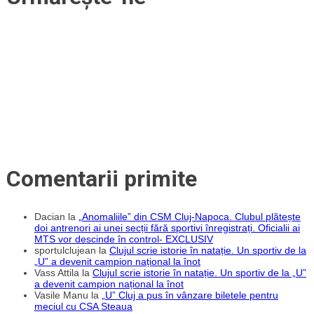
căzut
articole
cu
cel
mai
greu
adversar
din
play-
off-
ul
pentru
optimile
Conference
League
Comentarii primite
Dacian
la
„Anomaliile” din CSM Cluj-Napoca. Clubul plătește
doi antrenori ai unei secții fără sportivi înregistrați. Oficialii ai
MTS vor descinde în control- EXCLUSIV
sportulclujean
la
Clujul scrie istorie în natație. Un sportiv de la
„U” a devenit campion național la înot
Vass Attila
la
Clujul scrie istorie în natație. Un sportiv de la „U”
a devenit campion național la înot
Vasile Manu
la
„U” Cluj a pus în vânzare biletele pentru
meciul cu CSA Steaua