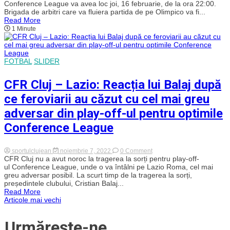
brigadă
Conference League va avea loc joi, 16 februarie, de la ora 22:00.
dubla
din
Brigada de arbitri care va fluiera partida de pe Olimpico va fi...
cu
Anglia
Lazio
Read More
se
1 Minute
va
afla
la
centru
în
FOTBAL
SLIDER
partida
Lazio
–
CFR Cluj – Lazio: Reacția lui Balaj după
CFR
Cluj
ce feroviarii au căzut cu cel mai greu
adversar din play-off-ul pentru optimile
Conference League
on
sportulclujean
noiembrie 7, 2022
0 Comment
CFR
CFR Cluj nu a avut noroc la tragerea la sorți pentru play-off-
Cluj
ul Conference League, unde o va întâlni pe Lazio Roma, cel mai
–
greu adversar posibil. La scurt timp de la tragerea la sorți,
Lazio:
președintele clubului, Cristian Balaj...
Reacția
Read More
lui
Navigare
Articole mai vechi
Balaj
după
ce
în
Urmărește-ne
feroviarii
au