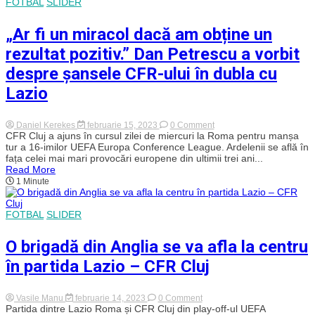
FOTBAL
SLIDER
Dan
Petrescu
pregătiți
„Ar fi un miracol dacă am obține un
să
facă
rezultat pozitiv.” Dan Petrescu a vorbit
surpriza
cu
despre șansele CFR-ului în dubla cu
Lazio!
Lazio
on
Daniel Kerekes
februarie 15, 2023
0 Comment
„Ar
CFR Cluj a ajuns în cursul zilei de miercuri la Roma pentru manșa
fi
tur a 16-imilor UEFA Europa Conference League. Ardelenii se află în
un
fața celei mai mari provocări europene din ultimii trei ani...
miracol
Read More
dacă
1 Minute
am
obține
un
rezultat
FOTBAL
SLIDER
pozitiv.”
Dan
O brigadă din Anglia se va afla la centru
Petrescu
a
în partida Lazio – CFR Cluj
vorbit
despre
șansele
CFR-
on
Vasile Manu
februarie 14, 2023
0 Comment
ului
O
Partida dintre Lazio Roma și CFR Cluj din play-off-ul UEFA
în