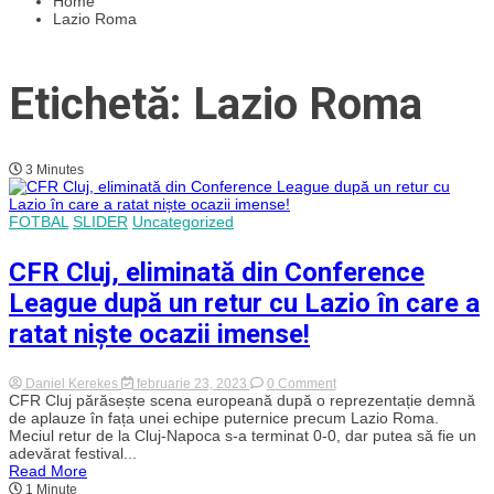
Home
Lazio Roma
Etichetă: Lazio Roma
3 Minutes
FOTBAL
SLIDER
Uncategorized
CFR Cluj, eliminată din Conference
League după un retur cu Lazio în care a
ratat niște ocazii imense!
on
Daniel Kerekes
februarie 23, 2023
0 Comment
CFR
CFR Cluj părăsește scena europeană după o reprezentație demnă
Cluj,
de aplauze în fața unei echipe puternice precum Lazio Roma.
eliminată
Meciul retur de la Cluj-Napoca s-a terminat 0-0, dar putea să fie un
din
adevărat festival...
Conference
Read More
League
1 Minute
după