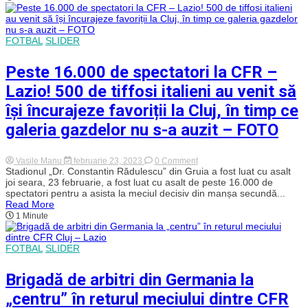
un
retur
cu
Lazio
FOTBAL
SLIDER
în
care
a
Peste 16.000 de spectatori la CFR –
ratat
niște
Lazio! 500 de tiffosi italieni au venit să
ocazii
imense!
își încurajeze favoriții la Cluj, în timp ce
galeria gazdelor nu s-a auzit – FOTO
on
Vasile Manu
februarie 23, 2023
0 Comment
Peste
Stadionul „Dr. Constantin Rădulescu” din Gruia a fost luat cu asalt
16.000
joi seara, 23 februarie, a fost luat cu asalt de peste 16.000 de
de
spectatori pentru a asista la meciul decisiv din manșa secundă...
spectatori
Read More
la
1 Minute
CFR
–
Lazio!
500
FOTBAL
SLIDER
de
tiffosi
Brigadă de arbitri din Germania la
italieni
au
„centru” în returul meciului dintre CFR
venit
să