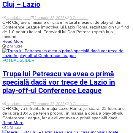
Cluj – Lazio
își
încurajeze
favoriții
la
on
sportulclujean
februarie 22, 2023
0 Comment
Cluj,
Brigadă
CFR Cluj are o misiune dificilă în returul meciului de play-off din
în
de
Conference League împotriva lui Lazio Roma, rezultatul din tur fiind
timp
arbitri
de 1-0 pentru italieni. Feroviarii lui Dan Petrescu speră la o
ce
din
galeria
minune...
Germania
gazdelor
Read More
la
nu
2 Minutes
„centru”
s-
în
a
returul
auzit
meciului
FOTBAL
SLIDER
–
dintre
FOTO
CFR
Cluj
Trupa lui Petrescu va avea o primă
–
Lazio
specială dacă vor trece de Lazio în
play-off-ul Conference League
on
sportulclujean
februarie 22, 2023
0 Comment
Trupa
CFR Cluj va înfrunta formația Lazio Roma, joi seara, 23 februarie,
lui
de la ora 19:45, pe teren propriu, în manșa a doua a play-off-ului
Petrescu
Conference League, iar elevii vor avea o primă specială dacă...
va
Read More
avea
1 Minute
o
primă