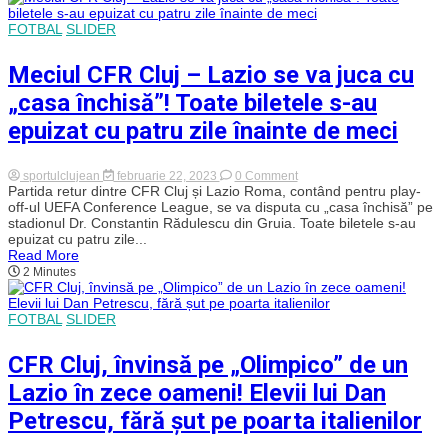
specială
dacă
FOTBAL
SLIDER
vor
trece
Meciul CFR Cluj – Lazio se va juca cu
de
Lazio
„casa închisă”! Toate biletele s-au
în
play-
epuizat cu patru zile înainte de meci
off-
ul
Conference
League
on
sportulclujean
februarie 22, 2023
0 Comment
Meciul
Partida retur dintre CFR Cluj și Lazio Roma, contând pentru play-
CFR
off-ul UEFA Conference League, se va disputa cu „casa închisă” pe
Cluj
stadionul Dr. Constantin Rădulescu din Gruia. Toate biletele s-au
–
epuizat cu patru zile...
Lazio
Read More
se
2 Minutes
va
juca
cu
„casa
FOTBAL
SLIDER
închisă”!
Toate
biletele
CFR Cluj, învinsă pe „Olimpico” de un
s-
au
Lazio în zece oameni! Elevii lui Dan
epuizat
cu
Petrescu, fără șut pe poarta italienilor
patru
zile