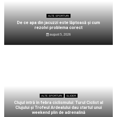
ALTE SPORTURI
De ce apa din jacuzzi este lăptoasă și cum
rezolvi problema corect
august 5, 2026
ALTE SPORTURI
SLIDER
Clujul intră în febra ciclismului: Turul Ciclist al
Clujului și Trofeul Ardealului dau startul unui
weekend plin de adrenalină