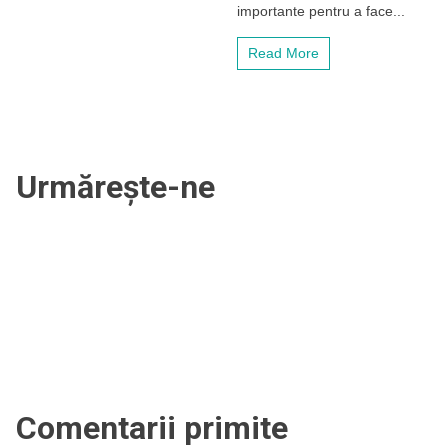
vrea
importante pentru a face...
doi
jucători
Read More
de
bază
de
la
FCSB!
Urmărește-ne
Comentarii primite