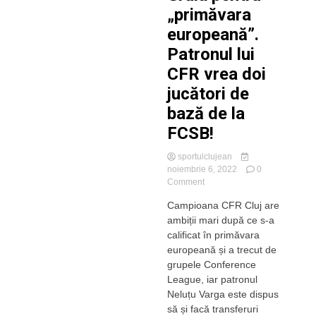
„primăvara
europeană”.
Patronul lui
CFR vrea doi
jucători de
bază de la
FCSB!
sportulclujean
noiembrie 6, 2022
0
on
Comment
Ambiții
Campioana CFR Cluj are
mari
ambiții mari după ce s-a
în
Gruia
calificat în primăvara
pentru
europeană și a trecut de
„primăvara
grupele Conference
europeană”.
League, iar patronul
Patronul
Neluțu Varga este dispus
lui
să și facă transferuri
CFR