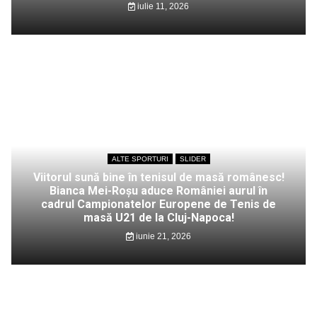
iulie 11, 2026
ALTE SPORTURI
SLIDER
Viitorul sună bine în tenisul de masă românesc!
Bianca Mei-Roșu aduce României aurul în
cadrul Campionatelor Europene de Tenis de
masă U21 de la Cluj-Napoca!
iunie 21, 2026