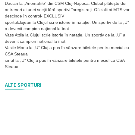
Dacian
la
„Anomaliile” din CSM Cluj-Napoca. Clubul plătește doi
antrenori ai unei secții fără sportivi înregistrați. Oficialii ai MTS vor
descinde în control- EXCLUSIV
sportulclujean
la
Clujul scrie istorie în natație. Un sportiv de la „U”
a devenit campion național la înot
Vass Attila
la
Clujul scrie istorie în natație. Un sportiv de la „U” a
devenit campion național la înot
Vasile Manu
la
„U” Cluj a pus în vânzare biletele pentru meciul cu
CSA Steaua
ionut
la
„U” Cluj a pus în vânzare biletele pentru meciul cu CSA
Steaua
ALTE SPORTURI