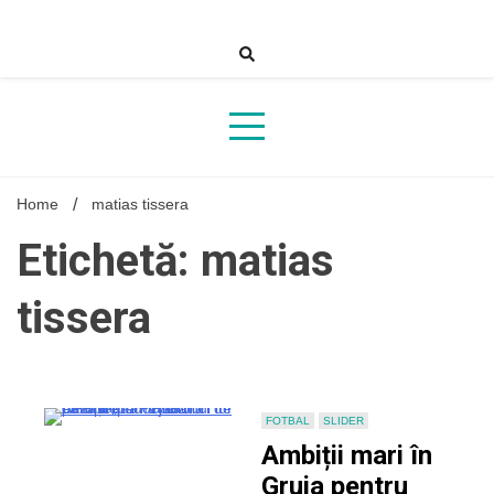
Skip
to
content
Home
matias tissera
Etichetă: matias
tissera
FOTBAL
SLIDER
Ambiții mari în
Gruia pentru