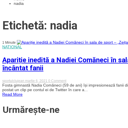
nadia
Etichetă: nadia
1 Minute
NATIONAL
Apariție inedită a Nadiei Comăneci în sal
încântat fanii
on
sportulclujean
martie 6, 2021
0 Comment
Apariție
Fosta gimnastă Nadia Comăneci (59 de ani) își impresionează fanii di
inedită
postat un clip pe contul ei de Twitter în care a...
a
Read More
Nadiei
Comăneci
în
Urmărește-ne
sala
de
sport
–
„Zeița