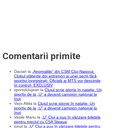
de
la
Montreal”
și-
a
încântat
fanii
Comentarii primite
Dacian
la
„Anomaliile” din CSM Cluj-Napoca.
Clubul plătește doi antrenori ai unei secții fără
sportivi înregistrați. Oficialii ai MTS vor descinde
în control- EXCLUSIV
sportulclujean
la
Clujul scrie istorie în natație. Un
sportiv de la „U” a devenit campion național la
înot
Vass Attila
la
Clujul scrie istorie în natație. Un
sportiv de la „U” a devenit campion național la
înot
Vasile Manu
la
„U” Cluj a pus în vânzare biletele
pentru meciul cu CSA Steaua
ionut
la
„U” Cluj a pus în vânzare biletele pentru