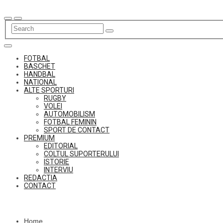
Skip
to
content
FOTBAL
BASCHET
HANDBAL
NATIONAL
ALTE SPORTURI
RUGBY
VOLEI
AUTOMOBILISM
FOTBAL FEMININ
SPORT DE CONTACT
PREMIUM
EDITORIAL
COLTUL SUPORTERULUI
ISTORIE
INTERVIU
REDACTIA
CONTACT
Home