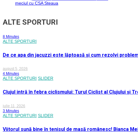
meciul cu CSA Steaua
ALTE SPORTURI
8 Minutes
ALTE SPORTURI
De ce apa din jacuzzi este lăptoasă și cum rezolvi proble
august 5, 2026
4 Minutes
ALTE SPORTURI
SLIDER
Clujul intră în febra ciclismului: Turul Ciclist al Clujului ș
iulie 11, 2026
3 Minutes
ALTE SPORTURI
SLIDER
Viitorul sună bine în tenisul de masă românesc! Bianca M