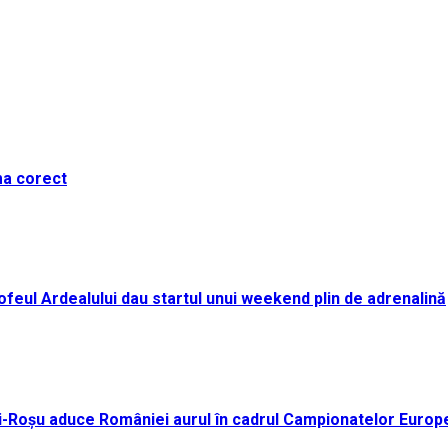
ma corect
i Trofeul Ardealului dau startul unui weekend plin de adrenalină
ei-Roșu aduce României aurul în cadrul Campionatelor Europ