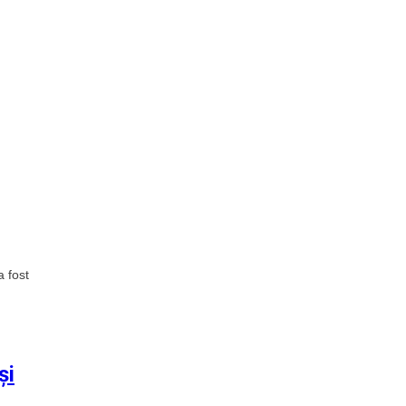
a fost
și