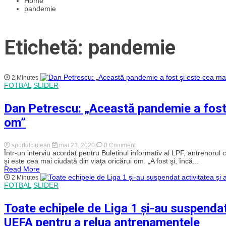
Home
pandemie
Etichetă: pandemie
2 Minutes
FOTBAL
SLIDER
Dan Petrescu: „Această pandemie a fost ş
om”
on
sportulclujean
mai 23, 2020
0 Comment
Dan
Într-un interviu acordat pentru Buletinul informativ al LPF, antrenor
Petrescu:
şi este cea mai ciudată din viaţa oricărui om. „A fost şi, încă...
„Această
Read More
pandemie
2 Minutes
a
FOTBAL
SLIDER
fost
şi
este
Toate echipele de Liga 1 și-au suspendat
cea
mai
UEFA pentru a relua antrenamentele
ciudată