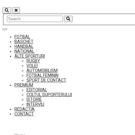
Skip
to
content
FOTBAL
BASCHET
HANDBAL
NATIONAL
ALTE SPORTURI
RUGBY
VOLEI
AUTOMOBILISM
FOTBAL FEMININ
SPORT DE CONTACT
PREMIUM
EDITORIAL
COLTUL SUPORTERULUI
ISTORIE
INTERVIU
REDACTIA
CONTACT