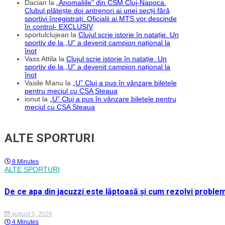
Dacian
la
„Anomaliile” din CSM Cluj-Napoca.
Clubul plătește doi antrenori ai unei secții fără
sportivi înregistrați. Oficialii ai MTS vor descinde
în control- EXCLUSIV
sportulclujean
la
Clujul scrie istorie în natație. Un
sportiv de la „U” a devenit campion național la
înot
Vass Attila
la
Clujul scrie istorie în natație. Un
sportiv de la „U” a devenit campion național la
înot
Vasile Manu
la
„U” Cluj a pus în vânzare biletele
pentru meciul cu CSA Steaua
ionut
la
„U” Cluj a pus în vânzare biletele pentru
meciul cu CSA Steaua
ALTE SPORTURI
8 Minutes
ALTE SPORTURI
De ce apa din jacuzzi este lăptoasă și cum rezolvi proble
august 5, 2026
4 Minutes