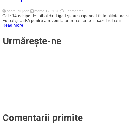
din
viaţa
oricărui
la
sportulclujean
martie 17, 2020
1 comentariu
om”
Toate
Cele 14 echipe de fotbal din Liga I şi-au suspendat în totalitate activi
echipele
Fotbal şi UEFA pentru a reveni la antrenamente în cazul reluării...
de
Read More
Liga
1
și-
Urmărește-ne
au
suspendat
activitatea
și
așteaptă
decizia
FRF,
LPF
și
UEFA
pentru
a
relua
antrenamentele
Comentarii primite