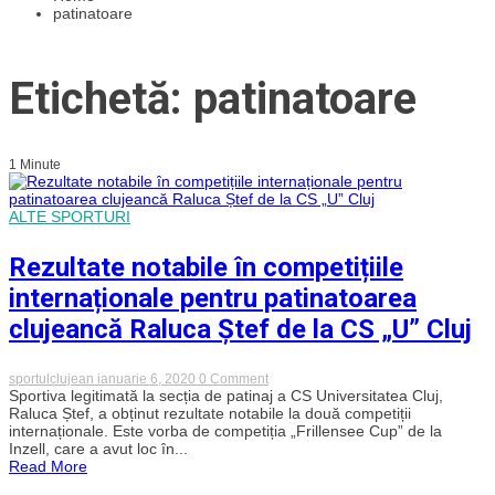
patinatoare
Etichetă: patinatoare
1 Minute
ALTE SPORTURI
Rezultate notabile în competițiile
internaționale pentru patinatoarea
clujeancă Raluca Ștef de la CS „U” Cluj
on
sportulclujean
ianuarie 6, 2020
0 Comment
Rezultate
Sportiva legitimată la secția de patinaj a CS Universitatea Cluj,
notabile
Raluca Ștef, a obținut rezultate notabile la două competiții
în
internaționale. Este vorba de competiția „Frillensee Cup” de la
competițiile
Inzell, care a avut loc în...
internaționale
Read More
pentru
patinatoarea