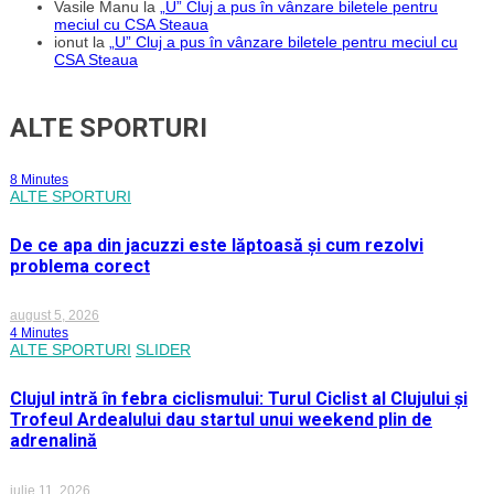
Vasile Manu
la
„U” Cluj a pus în vânzare biletele pentru
meciul cu CSA Steaua
ionut
la
„U” Cluj a pus în vânzare biletele pentru meciul cu
CSA Steaua
ALTE SPORTURI
8 Minutes
ALTE SPORTURI
De ce apa din jacuzzi este lăptoasă și cum rezolvi
problema corect
august 5, 2026
4 Minutes
ALTE SPORTURI
SLIDER
Clujul intră în febra ciclismului: Turul Ciclist al Clujului și
Trofeul Ardealului dau startul unui weekend plin de
adrenalină
iulie 11, 2026