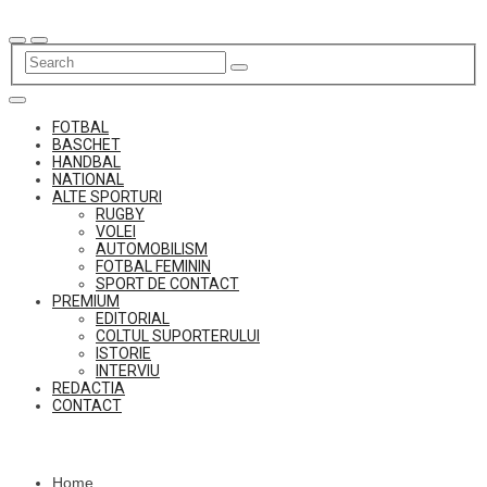
Skip
to
content
FOTBAL
BASCHET
HANDBAL
NATIONAL
ALTE SPORTURI
RUGBY
VOLEI
AUTOMOBILISM
FOTBAL FEMININ
SPORT DE CONTACT
PREMIUM
EDITORIAL
COLTUL SUPORTERULUI
ISTORIE
INTERVIU
REDACTIA
CONTACT
Home