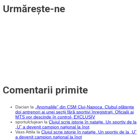
clujeancă
Urmărește-ne
Raluca
Ștef
de
la
CS
„U”
Cluj
Comentarii primite
Dacian
la
„Anomaliile” din CSM Cluj-Napoca. Clubul plătește
doi antrenori ai unei secții fără sportivi înregistrați. Oficialii ai
MTS vor descinde în control- EXCLUSIV
sportulclujean
la
Clujul scrie istorie în natație. Un sportiv de la
„U” a devenit campion național la înot
Vass Attila
la
Clujul scrie istorie în natație. Un sportiv de la „U”
a devenit campion național la înot