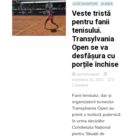
ALTE SPORTURI
SLIDER
Veste tristă
pentru fanii
tenisului.
Transylvania
Open se va
desfășura cu
porțile închise
sportulclujean
octombrie 23, 2021
0
on
Comment
Veste
Fanii tenisului, dar și
tristă
organizatorii turneului
pentru
fanii
Transylvania Open au
tenisului.
primit o lovitură puternică
Transylvania
în urma deciziilor
Open
Comitetului Național
se
pentru Situații de
va