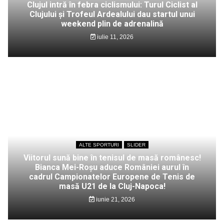
Clujul intră în febra ciclismului: Turul Ciclist al
Clujului și Trofeul Ardealului dau startul unui
weekend plin de adrenalină
iulie 11, 2026
ALTE SPORTURI
SLIDER
Viitorul sună bine în tenisul de masă românesc!
Bianca Mei-Roșu aduce României aurul în
cadrul Campionatelor Europene de Tenis de
masă U21 de la Cluj-Napoca!
iunie 21, 2026