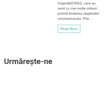
Urgență(CNSU), care au
desfășura
cu
venit cu mai multe măsuri
porțile
privind limitarea răspândirii
închise
coronavirusului. Prin...
Read More
Urmărește-ne