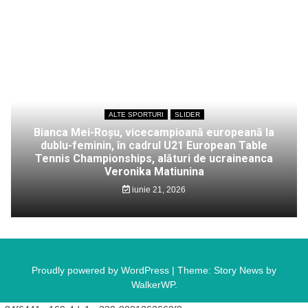
ALTE SPORTURI
SLIDER
Bianca Mei-Roșu, vicecampioană europeană la
dublu-feminin, în cadrul U21 European Table
Tennis Championships, alături de ucraineanca
Veronika Matiunina
iunie 21, 2026
Proudly powered by WordPress
|
Theme: Story News by
WalkerWP
.