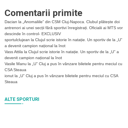
Comentarii primite
Dacian
la
„Anomaliile” din CSM Cluj-Napoca. Clubul plătește doi
antrenori ai unei secții fără sportivi înregistrați. Oficialii ai MTS vor
descinde în control- EXCLUSIV
sportulclujean
la
Clujul scrie istorie în natație. Un sportiv de la „U”
a devenit campion național la înot
Vass Attila
la
Clujul scrie istorie în natație. Un sportiv de la „U” a
devenit campion național la înot
Vasile Manu
la
„U” Cluj a pus în vânzare biletele pentru meciul cu
CSA Steaua
ionut
la
„U” Cluj a pus în vânzare biletele pentru meciul cu CSA
Steaua
ALTE SPORTURI