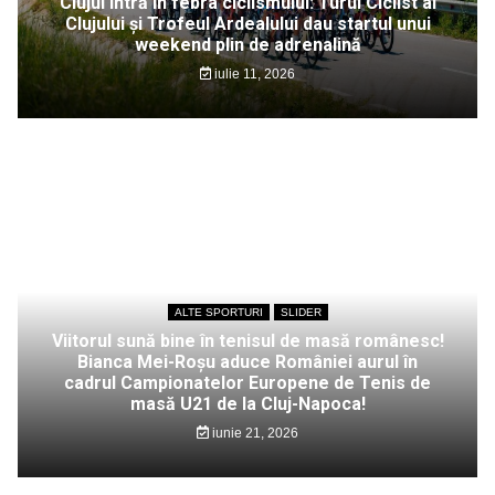
Clujul intră în febra ciclismului: Turul Ciclist al
Clujului și Trofeul Ardealului dau startul unui
weekend plin de adrenalină
iulie 11, 2026
ALTE SPORTURI
SLIDER
Viitorul sună bine în tenisul de masă românesc!
Bianca Mei-Roșu aduce României aurul în
cadrul Campionatelor Europene de Tenis de
masă U21 de la Cluj-Napoca!
iunie 21, 2026