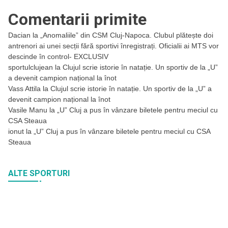
Comentarii primite
Dacian
la
„Anomaliile” din CSM Cluj-Napoca. Clubul plătește doi
antrenori ai unei secții fără sportivi înregistrați. Oficialii ai MTS vor
descinde în control- EXCLUSIV
sportulclujean
la
Clujul scrie istorie în natație. Un sportiv de la „U”
a devenit campion național la înot
Vass Attila
la
Clujul scrie istorie în natație. Un sportiv de la „U” a
devenit campion național la înot
Vasile Manu
la
„U” Cluj a pus în vânzare biletele pentru meciul cu
CSA Steaua
ionut
la
„U” Cluj a pus în vânzare biletele pentru meciul cu CSA
Steaua
ALTE SPORTURI