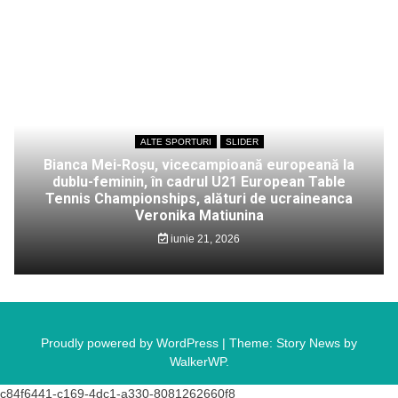
ALTE SPORTURI
SLIDER
Bianca Mei-Roșu, vicecampioană europeană la
dublu-feminin, în cadrul U21 European Table
Tennis Championships, alături de ucraineanca
Veronika Matiunina
iunie 21, 2026
Proudly powered by WordPress
|
Theme: Story News by
WalkerWP
.
c84f6441-c169-4dc1-a330-8081262660f8