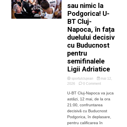
sau nimic la
Podgorica! U-
BT Cluj-
Napoca, în fața
duelului decisiv
cu Buducnost
pentru
semifinalele
Ligii Adriatice
sportulclujean
mai 12,
on
2026
0 Comment
Meci
U-BT Cluj-Napoca va juca
de
astăzi, 12 mai, de la ora
totul
sau
21:00, confruntarea
nimic
decisivă cu Buducnost
la
Podgorica, în deplasare,
Podgorica!
pentru calificarea în
U-