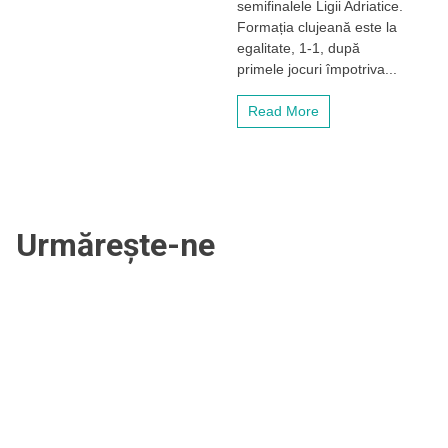
semifinalele Ligii Adriatice.
BT
Formația clujeană este la
Cluj-
Napoca,
egalitate, 1-1, după
în
primele jocuri împotriva...
fața
duelului
Read More
decisiv
cu
Buducnost
pentru
semifinalele
Ligii
Adriatice
Urmărește-ne