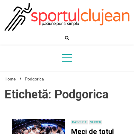
Skip
to
content
Home
Podgorica
Etichetă: Podgorica
BASCHET
SLIDER
Meci de totul