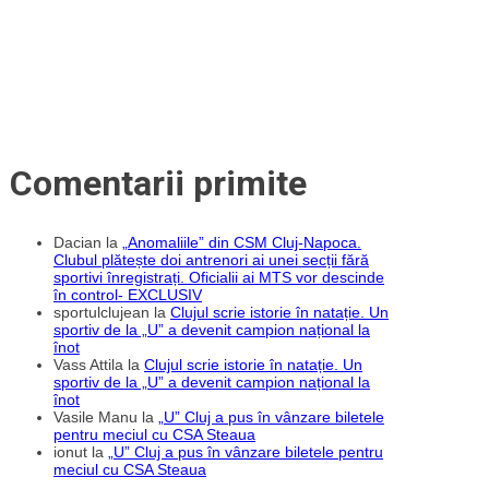
Comentarii primite
Dacian
la
„Anomaliile” din CSM Cluj-Napoca.
Clubul plătește doi antrenori ai unei secții fără
sportivi înregistrați. Oficialii ai MTS vor descinde
în control- EXCLUSIV
sportulclujean
la
Clujul scrie istorie în natație. Un
sportiv de la „U” a devenit campion național la
înot
Vass Attila
la
Clujul scrie istorie în natație. Un
sportiv de la „U” a devenit campion național la
înot
Vasile Manu
la
„U” Cluj a pus în vânzare biletele
pentru meciul cu CSA Steaua
ionut
la
„U” Cluj a pus în vânzare biletele pentru
meciul cu CSA Steaua