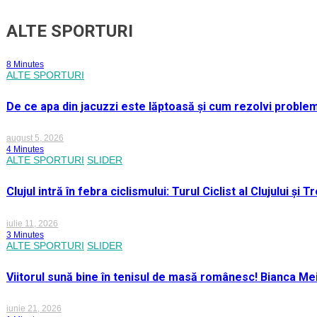
ALTE SPORTURI
8 Minutes
ALTE SPORTURI
De ce apa din jacuzzi este lăptoasă și cum rezolvi proble
august 5, 2026
4 Minutes
ALTE SPORTURI
SLIDER
Clujul intră în febra ciclismului: Turul Ciclist al Clujului ș
iulie 11, 2026
3 Minutes
ALTE SPORTURI
SLIDER
Viitorul sună bine în tenisul de masă românesc! Bianca M
iunie 21, 2026