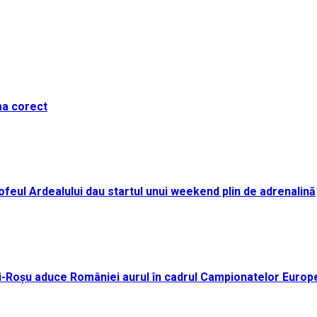
ma corect
i Trofeul Ardealului dau startul unui weekend plin de adrenalină
ei-Roșu aduce României aurul în cadrul Campionatelor Europ