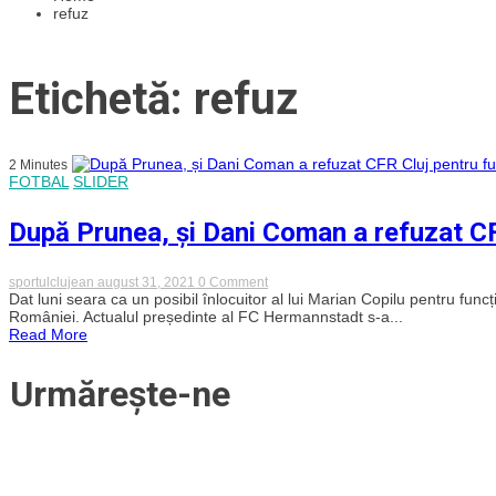
refuz
Etichetă: refuz
2 Minutes
FOTBAL
SLIDER
După Prunea, și Dani Coman a refuzat CF
on
sportulclujean
august 31, 2021
0 Comment
După
Dat luni seara ca un posibil înlocuitor al lui Marian Copilu pentru fu
Prunea,
României. Actualul președinte al FC Hermannstadt s-a...
și
Read More
Dani
Coman
a
Urmărește-ne
refuzat
CFR
Cluj
pentru
funcția
de
președinte