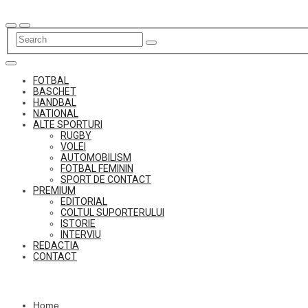
Skip
to
content
FOTBAL
BASCHET
HANDBAL
NATIONAL
ALTE SPORTURI
RUGBY
VOLEI
AUTOMOBILISM
FOTBAL FEMININ
SPORT DE CONTACT
PREMIUM
EDITORIAL
COLTUL SUPORTERULUI
ISTORIE
INTERVIU
REDACTIA
CONTACT
Home