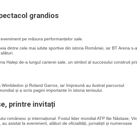
spectacol grandios
un eveniment pe măsura performanțelor sale.
eia dintre cele mai iubite sportive din istoria României, iar BT Arena s-
alături.
ona Halep de-a lungul carierei sale, un simbol al succesului construit pri
a Wimbledon și Roland Garros, iar împreună au ilustrat parcursul
ndial și a scris pagini importante în istoria tenisului.
, printre invitați
ului românesc și internațional. Fostul lider mondial ATP Ilie Năstase, Vir
u asistat la eveniment, alături de oficialități, jurnaliști și numeroase