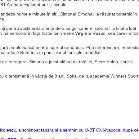
 BT Arena a explodat pur și simplu.
scandeze numele minute în șir. „Simona! Simona!” a răsunat puternic în
ne.
ți pentru susținerea oferită de-a lungul carierei sale, iar la final a luat
ă vină personal în fața fostei tenismene
Virginia Ruzici
, cea care i-a fos
igură emblematică pentru sportul românesc. Prin determinare, modestie
i să aducă România în prim-planul tenisului mondial.
de retragere. Simona a jucat alături de tatăl ei, Stere Halep, care a
u o tenismenă in vârstă de 8 ani, Sofia, de la academia Winners Sport
icolescu, a schimbat tabăra și a semnat cu U-BT Cluj-Napoca, după ce