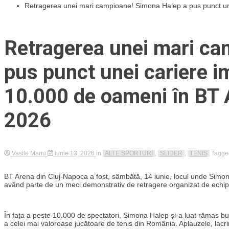
Retragerea unei mari campioane! Simona Halep a pus punct unei
Retragerea unei mari ca
pus punct unei cariere i
10.000 de oameni în BT A
2026
Vasile Manu
iunie 13, 2026
in
ALTE SPORTURI
,
SLIDER
,
TENIS
Tagg
BT Arena din Cluj-Napoca a fost, sâmbătă, 14 iunie, locul unde Simona 
având parte de un meci demonstrativ de retragere organizat de echipa
În fața a peste 10.000 de spectatori, Simona Halep și-a luat rămas bu
a celei mai valoroase jucătoare de tenis din România. Aplauzele, lacrim