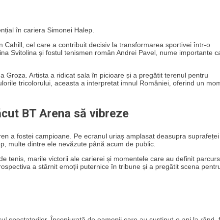
nțial în cariera Simonei Halep.
Cahill, cel care a contribuit decisiv la transformarea sportivei într-o
ina Svitolina și fostul tenismen român Andrei Pavel, nume importante c
roza. Artista a ridicat sala în picioare și a pregătit terenul pentru
ulorile tricolorului, aceasta a interpretat imnul României, oferind un mo
ăcut BT Arena să vibreze
teren a fostei campioane. Pe ecranul uriaș amplasat deasupra suprafeței
alep, multe dintre ele nevăzute până acum de public.
 de tenis, marile victorii ale carierei și momentele care au definit parcurs
spectiva a stârnit emoții puternice în tribune și a pregătit scena pentr
ul spectatorilor. Înconjurată de oamenii care au susținut-o ani la rând, 