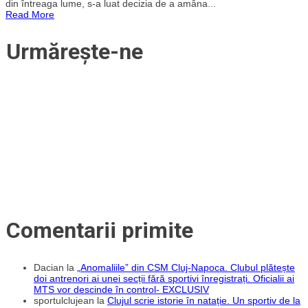
din întreaga lume, s-a luat decizia de a amâna...
de
Read More
Fed
Cup
România
Urmărește-ne
–
Italia,
de
la
Cluj-
Napoca,
din
cauza
coronavirusului
Comentarii primite
Dacian
la
„Anomaliile” din CSM Cluj-Napoca. Clubul plătește
doi antrenori ai unei secții fără sportivi înregistrați. Oficialii ai
MTS vor descinde în control- EXCLUSIV
sportulclujean
la
Clujul scrie istorie în natație. Un sportiv de la