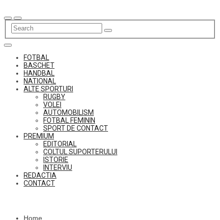
Skip
to
content
FOTBAL
BASCHET
HANDBAL
NATIONAL
ALTE SPORTURI
RUGBY
VOLEI
AUTOMOBILISM
FOTBAL FEMININ
SPORT DE CONTACT
PREMIUM
EDITORIAL
COLTUL SUPORTERULUI
ISTORIE
INTERVIU
REDACTIA
CONTACT
Home