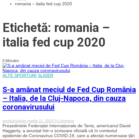
romania – italia fed cup 2020
Etichetă: romania –
italia fed cup 2020
0 Minutes
ALTE SPORTURI
SLIDER
S-a amânat meciul de Fed Cup România
– Italia, de la Cluj-Napoca, din cauza
coronavirusului
on
sportulclujean
martie 11, 2020
0 Comment
S-
Președintele Federației Internaționale de Tenis, americanul David
a
Haggerty, a anunțat într-o scrisoare oficială că în contextul
amânat
epidemiei de Coronavirus COVID-19, care a afectat numeroase țări
meciul