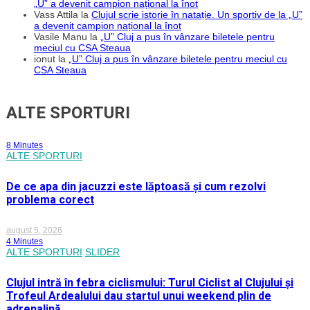
„U” a devenit campion național la înot
Vass Attila
la
Clujul scrie istorie în natație. Un sportiv de la „U”
a devenit campion național la înot
Vasile Manu
la
„U” Cluj a pus în vânzare biletele pentru
meciul cu CSA Steaua
ionut
la
„U” Cluj a pus în vânzare biletele pentru meciul cu
CSA Steaua
ALTE SPORTURI
8 Minutes
ALTE SPORTURI
De ce apa din jacuzzi este lăptoasă și cum rezolvi
problema corect
august 5, 2026
4 Minutes
ALTE SPORTURI
SLIDER
Clujul intră în febra ciclismului: Turul Ciclist al Clujului și
Trofeul Ardealului dau startul unui weekend plin de
adrenalină