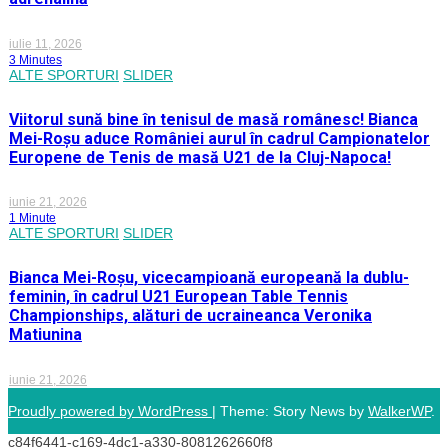
iulie 11, 2026
3 Minutes
ALTE SPORTURI
SLIDER
Viitorul sună bine în tenisul de masă românesc! Bianca
Mei-Roșu aduce României aurul în cadrul Campionatelor
Europene de Tenis de masă U21 de la Cluj-Napoca!
iunie 21, 2026
1 Minute
ALTE SPORTURI
SLIDER
Bianca Mei-Roșu, vicecampioană europeană la dublu-
feminin, în cadrul U21 European Table Tennis
Championships, alături de ucraineanca Veronika
Matiunina
iunie 21, 2026
Proudly powered by WordPress
|
Theme: Story News by
WalkerWP
.
c84f6441-c169-4dc1-a330-8081262660f8