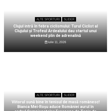
ALTE SPORTURI
SLIDER
Clujul intră în febra ciclismului: Turul Ciclist al
Clujului și Trofeul Ardealului dau startul unui
weekend plin de adrenalină
iulie 11, 2026
ALTE SPORTURI
SLIDER
Viitorul sună bine în tenisul de masă românesc!
Bianca Mei-Roșu aduce României aurul în