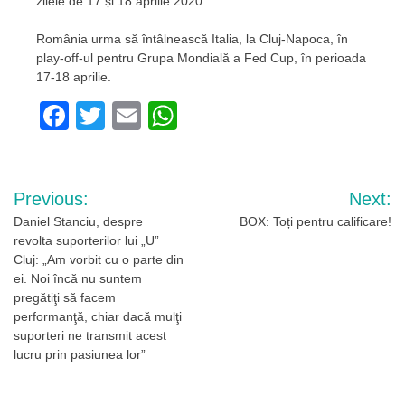
zilele de 17 și 18 aprilie 2020.
România urma să întâlnească Italia, la Cluj-Napoca, în
play-off-ul pentru Grupa Mondială a Fed Cup, în perioada
17-18 aprilie.
Facebook
Twitter
Email
WhatsApp
Navigare
Previous:
Next:
în
Daniel Stanciu, despre
BOX: Toți pentru calificare!
revolta suporterilor lui „U”
articole
Cluj: „Am vorbit cu o parte din
ei. Noi încă nu suntem
pregătiţi să facem
performanţă, chiar dacă mulţi
suporteri ne transmit acest
lucru prin pasiunea lor”