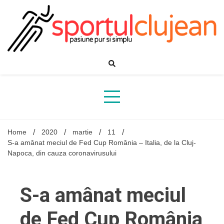
Skip
to
content
Home
2020
martie
11
S-a amânat meciul de Fed Cup România – Italia, de la Cluj-
Napoca, din cauza coronavirusului
S-a amânat meciul
de Fed Cup România