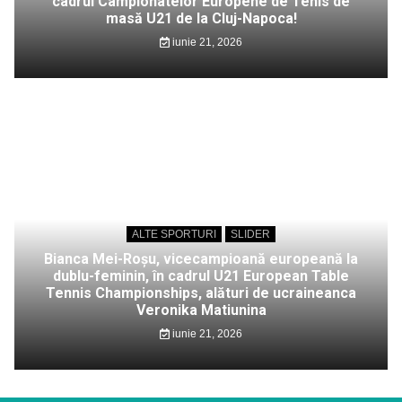
cadrul Campionatelor Europene de Tenis de
masă U21 de la Cluj-Napoca!
iunie 21, 2026
ALTE SPORTURI
SLIDER
Bianca Mei-Roșu, vicecampioană europeană la
dublu-feminin, în cadrul U21 European Table
Tennis Championships, alături de ucraineanca
Veronika Matiunina
iunie 21, 2026