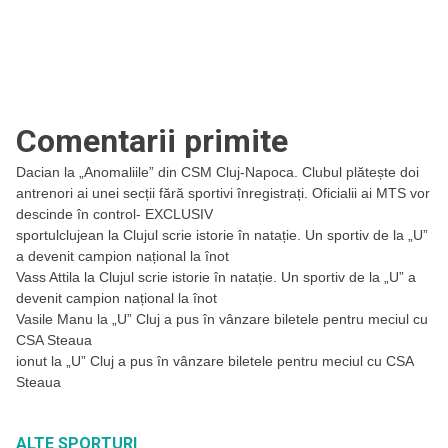
Comentarii primite
Dacian
la
„Anomaliile” din CSM Cluj-Napoca. Clubul plătește doi
antrenori ai unei secții fără sportivi înregistrați. Oficialii ai MTS vor
descinde în control- EXCLUSIV
sportulclujean
la
Clujul scrie istorie în natație. Un sportiv de la „U”
a devenit campion național la înot
Vass Attila
la
Clujul scrie istorie în natație. Un sportiv de la „U” a
devenit campion național la înot
Vasile Manu
la
„U” Cluj a pus în vânzare biletele pentru meciul cu
CSA Steaua
ionut
la
„U” Cluj a pus în vânzare biletele pentru meciul cu CSA
Steaua
ALTE SPORTURI