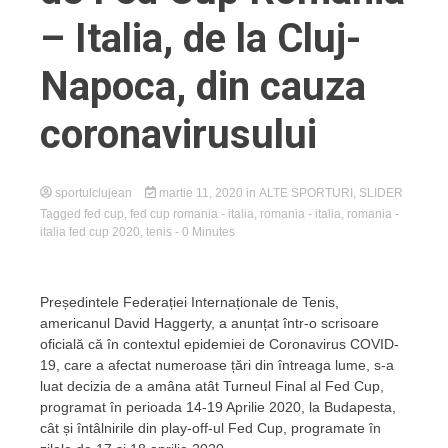
– Italia, de la Cluj-
Napoca, din cauza
coronavirusului
sportulclujean
martie 11, 2020
in
ALTE SPORTURI
,
SLIDER
Tagged
fed cup
,
fed cup romania - italia
,
romania - italia
,
romania -
italia fed cup 2020
,
tenis
- 0 Minutes
Președintele Federației Internaționale de Tenis,
americanul David Haggerty, a anunțat într-o scrisoare
oficială că în contextul epidemiei de Coronavirus COVID-
19, care a afectat numeroase țări din întreaga lume, s-a
luat decizia de a amâna atât Turneul Final al Fed Cup,
programat în perioada 14-19 Aprilie 2020, la Budapesta,
cât și întâlnirile din play-off-ul Fed Cup, programate în