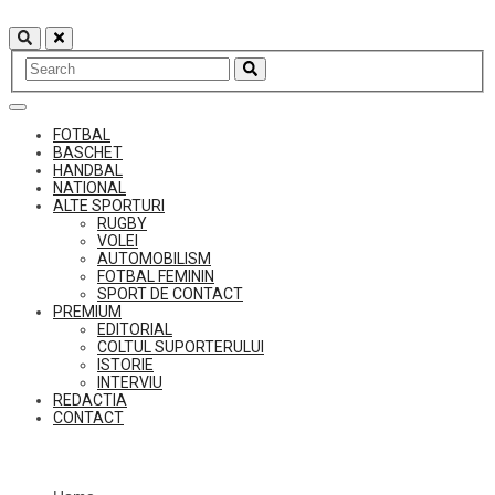
Skip
to
content
FOTBAL
BASCHET
HANDBAL
NATIONAL
ALTE SPORTURI
RUGBY
VOLEI
AUTOMOBILISM
FOTBAL FEMININ
SPORT DE CONTACT
PREMIUM
EDITORIAL
COLTUL SUPORTERULUI
ISTORIE
INTERVIU
REDACTIA
CONTACT