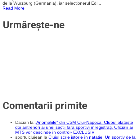
2024.
de la Wurzburg (Germania), iar selecționerul Edi...
Mesajul
Read More
selecționerului
Edi
Iordănescu
Urmărește-ne
pentru
fani
Comentarii primite
Dacian
la
„Anomaliile” din CSM Cluj-Napoca. Clubul plătește
doi antrenori ai unei secții fără sportivi înregistrați. Oficialii ai
MTS vor descinde în control- EXCLUSIV
sportulclujean
la
Clujul scrie istorie în natație. Un sportiv de la