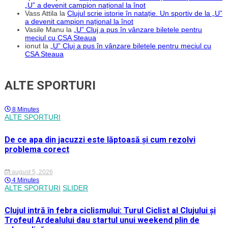
„U” a devenit campion național la înot
Vass Attila
la
Clujul scrie istorie în natație. Un sportiv de la „U”
a devenit campion național la înot
Vasile Manu
la
„U” Cluj a pus în vânzare biletele pentru
meciul cu CSA Steaua
ionut
la
„U” Cluj a pus în vânzare biletele pentru meciul cu
CSA Steaua
ALTE SPORTURI
8 Minutes
ALTE SPORTURI
De ce apa din jacuzzi este lăptoasă și cum rezolvi
problema corect
august 5, 2026
4 Minutes
ALTE SPORTURI
SLIDER
Clujul intră în febra ciclismului: Turul Ciclist al Clujului și
Trofeul Ardealului dau startul unui weekend plin de