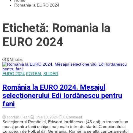
Home
Romania la EURO 2024
Etichetă: Romania la
EURO 2024
3 Minutes
EURO 2024
FOTBAL
SLIDER
România la EURO 2024. Mesajul
selecționerului Edi Iordănescu pentru
fani
on
sportulclujean
iunie 13, 2024
0 Comment
România
Selecționerul României, Edward Iordănescu (45 ani), a transmis un
la
mesaj pentru fanii echipei naționale între de startul Campionatului
EURO
European de Fotbal din Germania. România se află cantonamentul