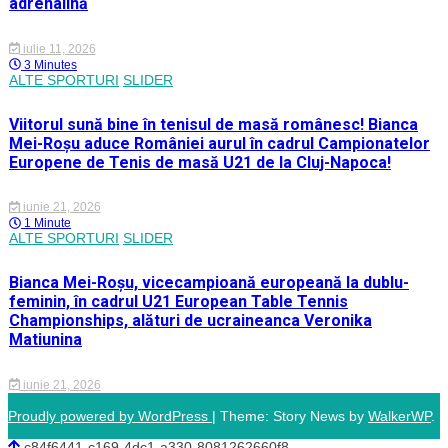
adrenalină
iulie 11, 2026
3 Minutes
ALTE SPORTURI
SLIDER
Viitorul sună bine în tenisul de masă românesc! Bianca
Mei-Roșu aduce României aurul în cadrul Campionatelor
Europene de Tenis de masă U21 de la Cluj-Napoca!
iunie 21, 2026
1 Minute
ALTE SPORTURI
SLIDER
Bianca Mei-Roșu, vicecampioană europeană la dublu-
feminin, în cadrul U21 European Table Tennis
Championships, alături de ucraineanca Veronika
Matiunina
iunie 21, 2026
Proudly powered by WordPress
|
Theme: Story News by
WalkerWP
.
c84f6441-c169-4dc1-a330-8081262660f8