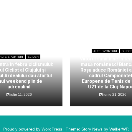
ALTE SPORTURI
SLIDE
ALTE SPORTURI
SLIDER
Viitorul sună bine în ten
intră în febra ciclismului:
masă românesc! Bianc
ul Ciclist al Clujului și
Roșu aduce României au
l Ardealului dau startul
cadrul Campionate
nui weekend plin de
Europene de Tenis de
adrenalină
U21 de la Cluj-Napo
iulie 11, 2026
iunie 21, 2026
Proudly powered by WordPress
|
Theme: Story News by
WalkerWP
.