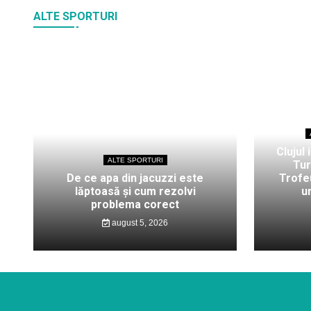
ALTE SPORTURI
Clujul 
ALTE SPORTURI
Tur
De ce apa din jacuzzi este
Trofeu
lăptoasă și cum rezolvi
u
problema corect
august 5, 2026