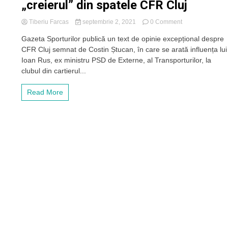
„creierul” din spatele CFR Cluj
on
Tiberiu Farcas
septembrie 2, 2021
0 Comment
Omul
Gazeta Sporturilor publică un text de opinie excepțional despre
de
CFR Cluj semnat de Costin Ștucan, în care se arată influența lui
business
Ioan
Ioan Rus, ex ministru PSD de Externe, al Transporturilor, la
Rus,
clubul din cartierul...
considerat
de
Read More
presa
centrală
sportivă
„creierul”
din
spatele
CFR
Cluj