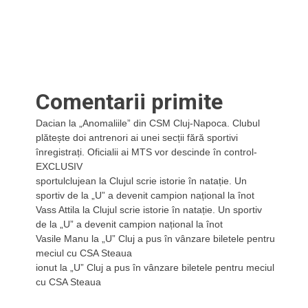
Comentarii primite
Dacian
la
„Anomaliile” din CSM Cluj-Napoca. Clubul
plătește doi antrenori ai unei secții fără sportivi
înregistrați. Oficialii ai MTS vor descinde în control-
EXCLUSIV
sportulclujean
la
Clujul scrie istorie în natație. Un
sportiv de la „U” a devenit campion național la înot
Vass Attila
la
Clujul scrie istorie în natație. Un sportiv
de la „U” a devenit campion național la înot
Vasile Manu
la
„U” Cluj a pus în vânzare biletele pentru
meciul cu CSA Steaua
ionut
la
„U” Cluj a pus în vânzare biletele pentru meciul
cu CSA Steaua