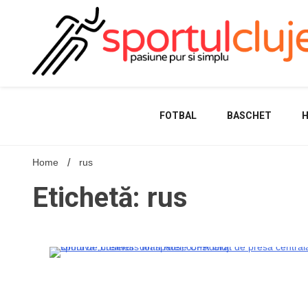
Skip
to
content
FOTBAL
BASCHET
Home
rus
Etichetă: rus