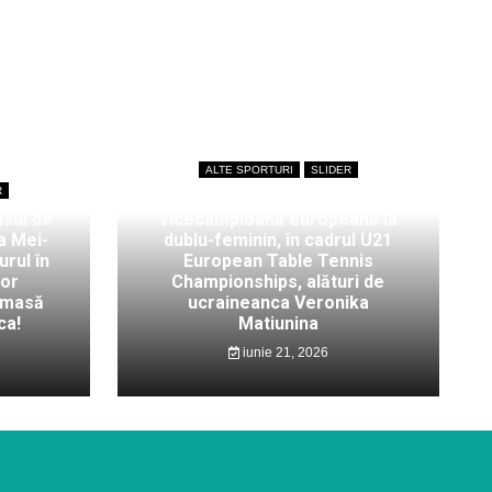
ALTE SPORTURI
SLIDER
R
Bianca Mei-Roșu,
isul de
vicecampioană europeană la
a Mei-
dublu-feminin, în cadrul U21
rul în
European Table Tennis
lor
Championships, alături de
 masă
ucraineanca Veronika
ca!
Matiunina
iunie 21, 2026