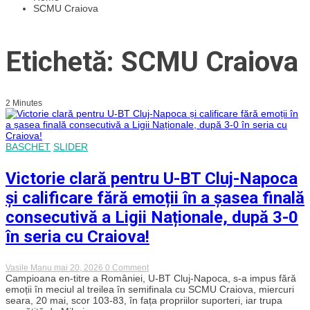
SCMU Craiova
Etichetă: SCMU Craiova
2 Minutes
BASCHET
SLIDER
Victorie clară pentru U-BT Cluj-Napoca
și calificare fără emoții în a șasea finală
consecutivă a Ligii Naționale, după 3-0
în seria cu Craiova!
on
Vasile Manu
mai 20, 2026
0 Comment
Victorie
Campioana en-titre a României, U-BT Cluj-Napoca, s-a impus fără
clară
emoții în meciul al treilea în semifinala cu SCMU Craiova, miercuri
pentru
seara, 20 mai, scor 103-83, în fața propriilor suporteri, iar trupa
U-