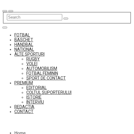
Skip
to
content
FOTBAL
BASCHET
HANDBAL
NATIONAL
ALTE SPORTURI
RUGBY
VOLEI
AUTOMOBILISM
FOTBAL FEMININ
SPORT DE CONTACT
PREMIUM
EDITORIAL
COLTUL SUPORTERULUI
ISTORIE
INTERVIU
REDACTIA
CONTACT
Home