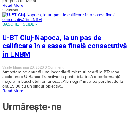
pregătită de Mihai...
BT
Read More
Cluj-
5 Minutes
Napoca
și
calificare
fără
BASCHET
SLIDER
emoții
în
a
U-BT Cluj-Napoca, la un pas de
șasea
finală
calificare în a șasea finală consecutivă
consecutivă
a
în LNBM
Ligii
Naționale,
după
on
Vasile Manu
mai 20, 2026
0 Comment
3-
U-
Atmosfera se anunță una incendiară miercuri seară la BTarena,
0
BT
acolo unde U-Banca Transilvania poate bifa încă o performanță
în
Cluj-
seria
majoră în baschetul românesc. „Alb-negrii” intră pe parchet de la
Napoca,
cu
ora 19:00 cu un singur obiectiv:...
la
Craiova!
Read More
un
pas
de
Urmărește-ne
calificare
în
a
șasea
finală
consecutivă
în