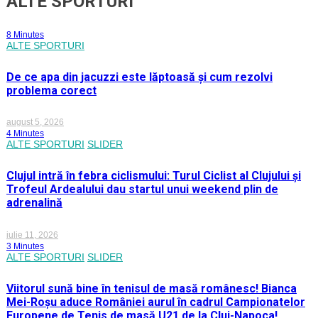
ALTE SPORTURI
8 Minutes
ALTE SPORTURI
De ce apa din jacuzzi este lăptoasă și cum rezolvi
problema corect
august 5, 2026
4 Minutes
ALTE SPORTURI
SLIDER
Clujul intră în febra ciclismului: Turul Ciclist al Clujului și
Trofeul Ardealului dau startul unui weekend plin de
adrenalină
iulie 11, 2026
3 Minutes
ALTE SPORTURI
SLIDER
Viitorul sună bine în tenisul de masă românesc! Bianca
Mei-Roșu aduce României aurul în cadrul Campionatelor
Europene de Tenis de masă U21 de la Cluj-Napoca!