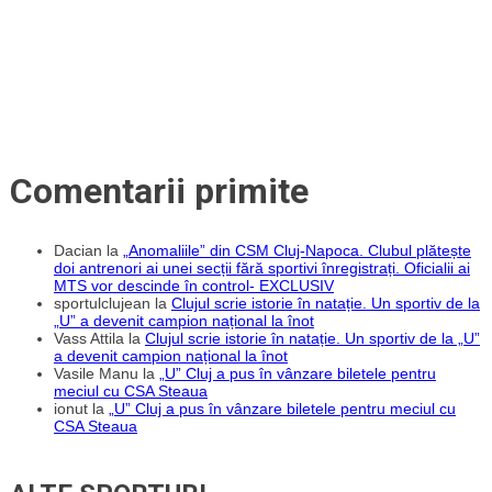
LNBM
Comentarii primite
Dacian
la
„Anomaliile” din CSM Cluj-Napoca. Clubul plătește
doi antrenori ai unei secții fără sportivi înregistrați. Oficialii ai
MTS vor descinde în control- EXCLUSIV
sportulclujean
la
Clujul scrie istorie în natație. Un sportiv de la
„U” a devenit campion național la înot
Vass Attila
la
Clujul scrie istorie în natație. Un sportiv de la „U”
a devenit campion național la înot
Vasile Manu
la
„U” Cluj a pus în vânzare biletele pentru
meciul cu CSA Steaua
ionut
la
„U” Cluj a pus în vânzare biletele pentru meciul cu
CSA Steaua