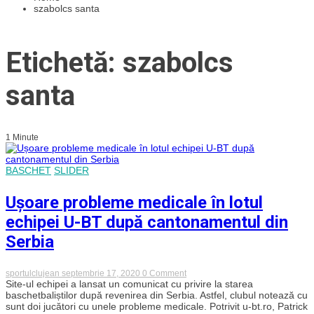
szabolcs santa
Etichetă: szabolcs
santa
1 Minute
BASCHET
SLIDER
Ușoare probleme medicale în lotul
echipei U-BT după cantonamentul din
Serbia
on
sportulclujean
septembrie 17, 2020
0 Comment
Ușoare
Site-ul echipei a lansat un comunicat cu privire la starea
probleme
baschetbaliștilor după revenirea din Serbia. Astfel, clubul notează cu
medicale
sunt doi jucători cu unele probleme medicale. Potrivit u-bt.ro, Patrick
în