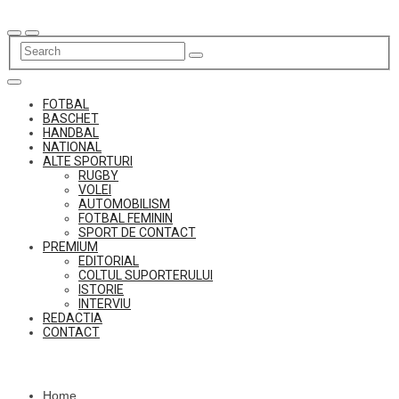
Skip
to
content
FOTBAL
BASCHET
HANDBAL
NATIONAL
ALTE SPORTURI
RUGBY
VOLEI
AUTOMOBILISM
FOTBAL FEMININ
SPORT DE CONTACT
PREMIUM
EDITORIAL
COLTUL SUPORTERULUI
ISTORIE
INTERVIU
REDACTIA
CONTACT
Home