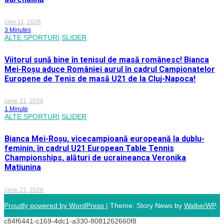
iulie 11, 2026
3 Minutes
ALTE SPORTURI
SLIDER
Viitorul sună bine în tenisul de masă românesc! Bianca
Mei-Roșu aduce României aurul în cadrul Campionatelor
Europene de Tenis de masă U21 de la Cluj-Napoca!
iunie 21, 2026
1 Minute
ALTE SPORTURI
SLIDER
Bianca Mei-Roșu, vicecampioană europeană la dublu-
feminin, în cadrul U21 European Table Tennis
Championships, alături de ucraineanca Veronika
Matiunina
iunie 21, 2026
Proudly powered by WordPress
|
Theme: Story News by
WalkerWP
.
c84f6441-c169-4dc1-a330-8081262660f8