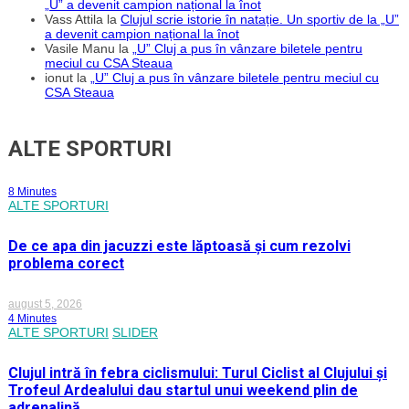
„U” a devenit campion național la înot
Vass Attila
la
Clujul scrie istorie în natație. Un sportiv de la „U”
a devenit campion național la înot
Vasile Manu
la
„U” Cluj a pus în vânzare biletele pentru
meciul cu CSA Steaua
ionut
la
„U” Cluj a pus în vânzare biletele pentru meciul cu
CSA Steaua
ALTE SPORTURI
8 Minutes
ALTE SPORTURI
De ce apa din jacuzzi este lăptoasă și cum rezolvi
problema corect
august 5, 2026
4 Minutes
ALTE SPORTURI
SLIDER
Clujul intră în febra ciclismului: Turul Ciclist al Clujului și
Trofeul Ardealului dau startul unui weekend plin de
adrenalină