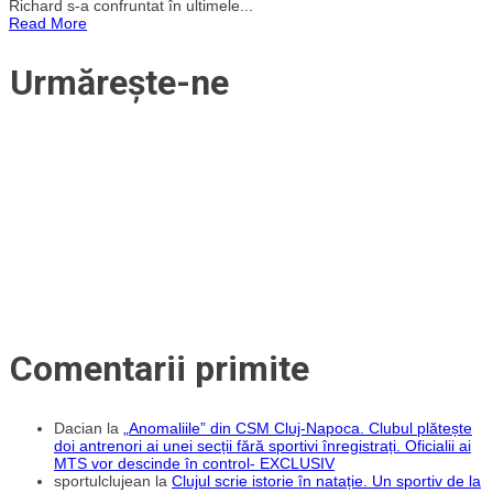
Richard s-a confruntat în ultimele...
lotul
Read More
echipei
U-
BT
Urmărește-ne
după
cantonamentul
din
Serbia
Comentarii primite
Dacian
la
„Anomaliile” din CSM Cluj-Napoca. Clubul plătește
doi antrenori ai unei secții fără sportivi înregistrați. Oficialii ai
MTS vor descinde în control- EXCLUSIV
sportulclujean
la
Clujul scrie istorie în natație. Un sportiv de la