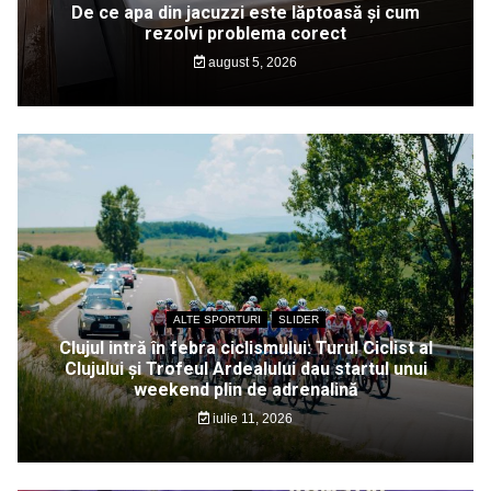
De ce apa din jacuzzi este lăptoasă și cum
rezolvi problema corect
august 5, 2026
ALTE SPORTURI
SLIDER
Clujul intră în febra ciclismului: Turul Ciclist al
Clujului și Trofeul Ardealului dau startul unui
weekend plin de adrenalină
iulie 11, 2026