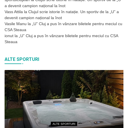
a devenit campion național la înot
Vass Attila
la
Clujul scrie istorie în natație. Un sportiv de la „U” a
devenit campion național la înot
Vasile Manu
la
„U” Cluj a pus în vânzare biletele pentru meciul cu
CSA Steaua
ionut
la
„U” Cluj a pus în vânzare biletele pentru meciul cu CSA
Steaua
ALTE SPORTURI
ALTE SPORTURI