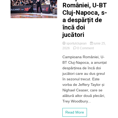
României, U-BT
Cluj-Napoca, s-
a despărțit de
încă doi
jucători
sportulclujean
iunie 25,
on
2026
0 Comment
Campioana
Campioana României, U-
României,
BT Cluj-Napoca, a anunțat
U-
BT
despărțirea de încă doi
Cluj-
jucători care au dus greul
Napoca,
în sezonul trecut. Este
s-
vorba de Jeffery Taylor și
a
Nighael Ceaser, care se
despărțit
alătură altor două plecări,
de
încă
Trey Woodbury...
doi
jucători
Read More