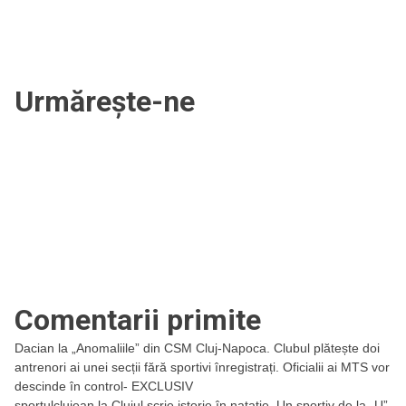
Urmărește-ne
Comentarii primite
Dacian
la
„Anomaliile” din CSM Cluj-Napoca. Clubul plătește doi
antrenori ai unei secții fără sportivi înregistrați. Oficialii ai MTS vor
descinde în control- EXCLUSIV
sportulclujean
la
Clujul scrie istorie în natație. Un sportiv de la „U”