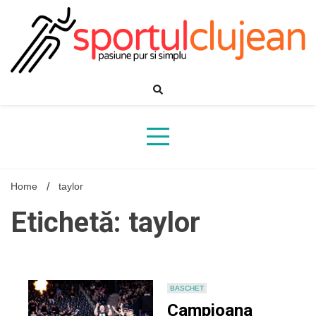
Skip
to
content
Home
taylor
Etichetă: taylor
BASCHET
Campioana