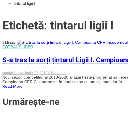
tintarul ligii I
Etichetă: tintarul ligii I
1 Minute
FOTBAL
SLIDER
S-a tras la sorți țintarul Ligii I. Campio
on
sportulclujean
iunie 29, 2019
0 Comment
S-
Noul sezon competițional 2019/2020 al Ligii I este programat să înceap
a
Campioana CFR Cluj pornește în noul sezon cu ambiții mari, iar în...
tras
Read More
la
sorți
țintarul
Urmărește-ne
Ligii
I.
Campioana
CFR
începe
noul
sezon