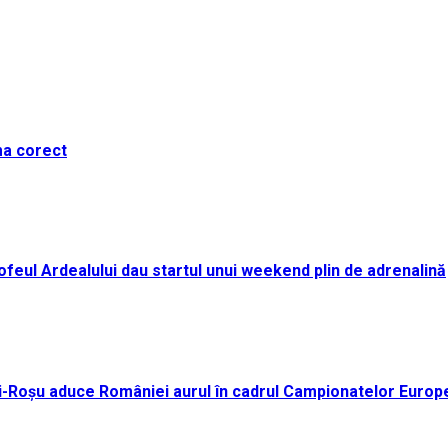
ma corect
i Trofeul Ardealului dau startul unui weekend plin de adrenalină
ei-Roșu aduce României aurul în cadrul Campionatelor Europ