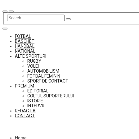
Skip
to
content
FOTBAL
BASCHET
HANDBAL
NATIONAL
ALTE SPORTURI
RUGBY
VOLEI
AUTOMOBILISM
FOTBAL FEMININ
SPORT DE CONTACT
PREMIUM
EDITORIAL
COLTUL SUPORTERULUI
ISTORIE
INTERVIU
REDACTIA
CONTACT
Home