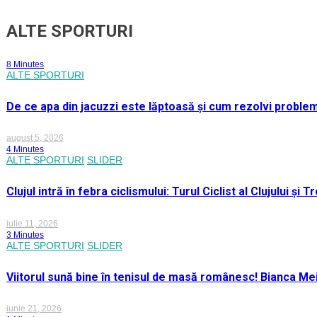
ALTE SPORTURI
8 Minutes
ALTE SPORTURI
De ce apa din jacuzzi este lăptoasă și cum rezolvi proble
august 5, 2026
4 Minutes
ALTE SPORTURI
SLIDER
Clujul intră în febra ciclismului: Turul Ciclist al Clujului ș
iulie 11, 2026
3 Minutes
ALTE SPORTURI
SLIDER
Viitorul sună bine în tenisul de masă românesc! Bianca M
iunie 21, 2026