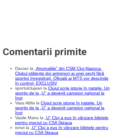
la
Iași!
Comentarii primite
Dacian
la
„Anomaliile” din CSM Cluj-Napoca.
Clubul plătește doi antrenori ai unei secții fără
sportivi înregistrați. Oficialii ai MTS vor descinde
în control- EXCLUSIV
sportulclujean
la
Clujul scrie istorie în natație. Un
sportiv de la „U” a devenit campion național la
înot
Vass Attila
la
Clujul scrie istorie în natație. Un
sportiv de la „U” a devenit campion național la
înot
Vasile Manu
la
„U” Cluj a pus în vânzare biletele
pentru meciul cu CSA Steaua
ionut
la
„U” Cluj a pus în vânzare biletele pentru
meciul cu CSA Steaua