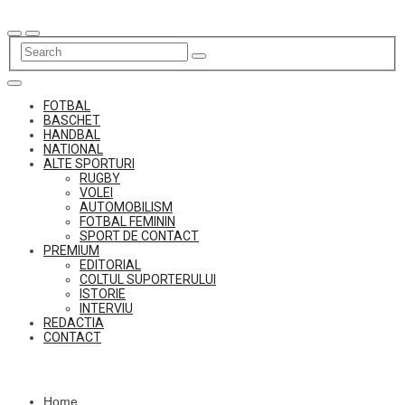
Skip
to
content
FOTBAL
BASCHET
HANDBAL
NATIONAL
ALTE SPORTURI
RUGBY
VOLEI
AUTOMOBILISM
FOTBAL FEMININ
SPORT DE CONTACT
PREMIUM
EDITORIAL
COLTUL SUPORTERULUI
ISTORIE
INTERVIU
REDACTIA
CONTACT
Home