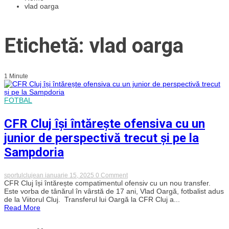
vlad oarga
Etichetă: vlad oarga
1 Minute
FOTBAL
CFR Cluj își întărește ofensiva cu un
junior de perspectivă trecut și pe la
Sampdoria
on
sportulclujean
ianuarie 15, 2025
0 Comment
CFR
CFR Cluj își întărește compatimentul ofensiv cu un nou transfer.
Cluj
Este vorba de tânărul în vârstă de 17 ani, Vlad Oargă, fotbalist adus
își
de la Viitorul Cluj. Transferul lui Oargă la CFR Cluj a...
întărește
Read More
ofensiva
cu
un