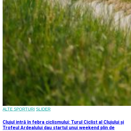
ALTE SPORTURI
SLIDER
Clujul intră în febra ciclismului: Turul Ciclist al Clujului și
Trofeul Ardealului dau startul unui weekend plin de