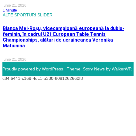
iunie 21, 2026
1 Minute
ALTE SPORTURI
SLIDER
Bianca Mei-Roșu, vicecampioană europeană la dublu-
feminin, în cadrul U21 European Table Tennis
Championships, alături de ucraineanca Veronika
Matiunina
iunie 21, 2026
Proudly powered by WordPress
|
Theme: Story News by
WalkerWP
.
c84f6441-c169-4dc1-a330-8081262660f8