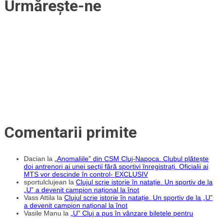
Urmărește-ne
junior
de
perspectivă
trecut
și
pe
la
Sampdoria
Comentarii primite
Dacian
la
„Anomaliile” din CSM Cluj-Napoca. Clubul plătește
doi antrenori ai unei secții fără sportivi înregistrați. Oficialii ai
MTS vor descinde în control- EXCLUSIV
sportulclujean
la
Clujul scrie istorie în natație. Un sportiv de la
„U” a devenit campion național la înot
Vass Attila
la
Clujul scrie istorie în natație. Un sportiv de la „U”
a devenit campion național la înot
Vasile Manu
la
„U” Cluj a pus în vânzare biletele pentru