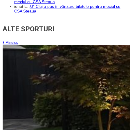
meciul cu CSA Steaua
ionut
la
„U” Cluj a pus în vânzare biletele pentru meciul cu
CSA Steaua
ALTE SPORTURI
8 Minutes