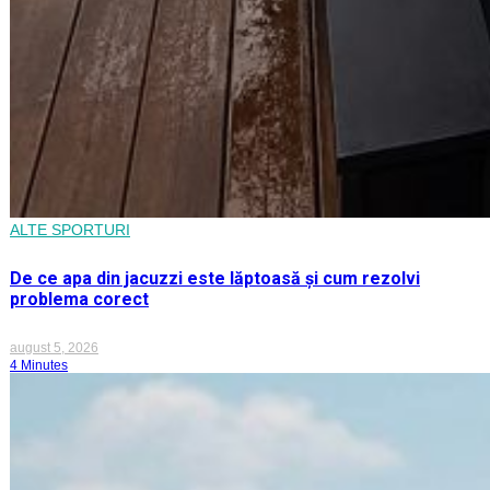
ALTE SPORTURI
De ce apa din jacuzzi este lăptoasă și cum rezolvi
problema corect
august 5, 2026
4 Minutes