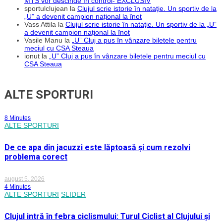
MTS vor descinde în control- EXCLUSIV
sportulclujean
la
Clujul scrie istorie în natație. Un sportiv de la
„U” a devenit campion național la înot
Vass Attila
la
Clujul scrie istorie în natație. Un sportiv de la „U”
a devenit campion național la înot
Vasile Manu
la
„U” Cluj a pus în vânzare biletele pentru
meciul cu CSA Steaua
ionut
la
„U” Cluj a pus în vânzare biletele pentru meciul cu
CSA Steaua
ALTE SPORTURI
8 Minutes
ALTE SPORTURI
De ce apa din jacuzzi este lăptoasă și cum rezolvi
problema corect
august 5, 2026
4 Minutes
ALTE SPORTURI
SLIDER
Clujul intră în febra ciclismului: Turul Ciclist al Clujului și