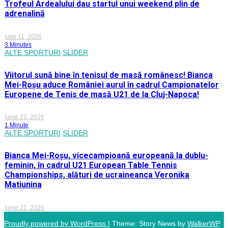
Trofeul Ardealului dau startul unui weekend plin de
adrenalină
iulie 11, 2026
3 Minutes
ALTE SPORTURI
SLIDER
Viitorul sună bine în tenisul de masă românesc! Bianca
Mei-Roșu aduce României aurul în cadrul Campionatelor
Europene de Tenis de masă U21 de la Cluj-Napoca!
iunie 21, 2026
1 Minute
ALTE SPORTURI
SLIDER
Bianca Mei-Roșu, vicecampioană europeană la dublu-
feminin, în cadrul U21 European Table Tennis
Championships, alături de ucraineanca Veronika
Matiunina
iunie 21, 2026
Proudly powered by WordPress
|
Theme: Story News by
WalkerWP
.