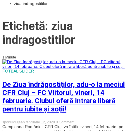
ziua indragostitilor
Etichetă: ziua
indragostitilor
1 Minute
FOTBAL
SLIDER
De Ziua îndrăgostiților, adu-o la meciul
CFR Cluj – FC Viitorul, vineri, 14
februarie. Clubul oferă intrare liberă
pentru iubite și soții!
on
sportulclujean
februarie 12, 2020
0 Comment
De
Campioana României, CFR Cluj, va întâlni vineri, 14 februarie, pe
Ziua