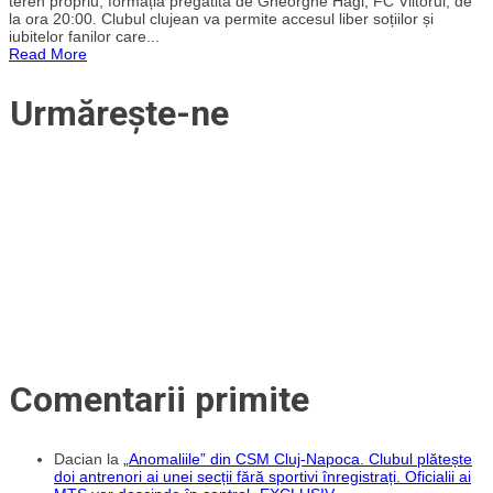
teren propriu, formația pregătită de Gheorghe Hagi, FC Viitorul, de
îndrăgostiților,
la ora 20:00. Clubul clujean va permite accesul liber soțiilor și
adu-
iubitelor fanilor care...
o
Read More
la
meciul
CFR
Urmărește-ne
Cluj
–
FC
Viitorul,
vineri,
14
februarie.
Clubul
oferă
intrare
liberă
pentru
iubite
și
soții!
Comentarii primite
Dacian
la
„Anomaliile” din CSM Cluj-Napoca. Clubul plătește
doi antrenori ai unei secții fără sportivi înregistrați. Oficialii ai