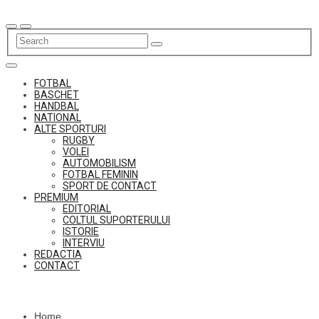
Skip
to
content
FOTBAL
BASCHET
HANDBAL
NATIONAL
ALTE SPORTURI
RUGBY
VOLEI
AUTOMOBILISM
FOTBAL FEMININ
SPORT DE CONTACT
PREMIUM
EDITORIAL
COLTUL SUPORTERULUI
ISTORIE
INTERVIU
REDACTIA
CONTACT
Home