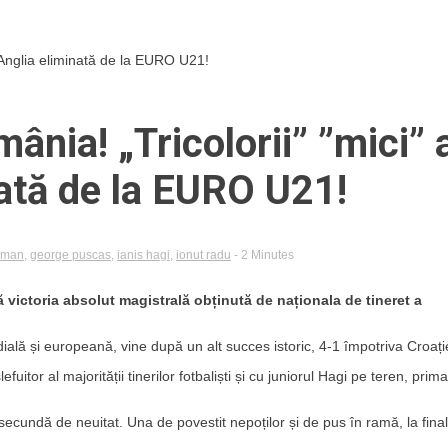
. Anglia eliminată de la EURO U21!
ânia! „Tricolorii” ”mici” 
ată de la EURO U21!
coman
,
george puscas
,
ianis hagi
,
ionut radu
- 2 Minutes
ă victoria absolut magistrală obținută de naționala de tineret a
ală și europeană, vine după un alt succes istoric, 4-1 împotriva Croație
fuitor al majorității tinerilor fotbaliști și cu juniorul Hagi pe teren, prima
ă secundă de neuitat. Una de povestit nepoților și de pus în ramă, la final