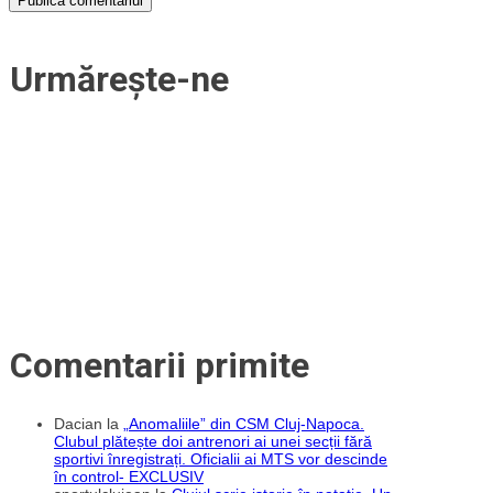
Urmărește-ne
Comentarii primite
Dacian
la
„Anomaliile” din CSM Cluj-Napoca.
Clubul plătește doi antrenori ai unei secții fără
sportivi înregistrați. Oficialii ai MTS vor descinde
în control- EXCLUSIV