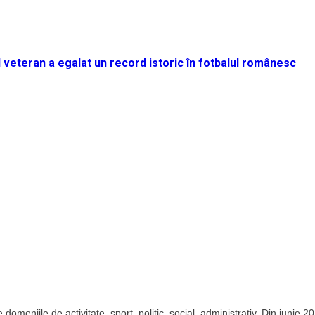
rul veteran a egalat un record istoric în fotbalul românesc
domeniile de activitate, sport, politic, social, administrativ. Din iunie 2