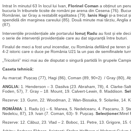
Intrat în minutul 63 în locul lui Ivan,
Florinel Coman
a obținut un pena
bucuria în tribunele ticsite de români pe arena din Cesena (76). Bucuri
României, iar Gray a restabilit egalitatea (79).
Ianis Hagi
și-a trecut ș
spendidă din marginea careului (85). Două minute mai târziu, Anglia a e
(87).
Intervențiile providențiale ale portarului
Ionuț Radu
au fost și ele dec
o serie de intervenții providențiale care au dat siguranță între buturi.
Finalul de meci a fost unul incendiar, cu România defilând pe teren și 
4-2 istoric care o duce pe România U21 la un pas de semifinalele tur
„Tricolorii” mici mai au de disputat o singură partidă în grupele Camp
Caseta tehnică:
Au marcat: Pușcaș (77), Hagi (86), Coman (89, 90+2) / Gray (80), A
ANGLIA:
1. Henderson – 3. Dasilva (23. Abraham, 78), 4. Clarke-Salt
Foden, 57), 7. Gray – 18. Mount, 19. Calvert-Lewin, 8. Maddison.
Sel
Rezerve: 13. Gunn, 22. Woodman, 2. Wan-Bissaka, 9. Solanke, 14. Kel
ROMÂNIA
: 1. Radu (c) – 6. Manea, 5. Nedelcearu, 4. Pașcanu, 3. Ște
Nedelcu, 87), 19. Ivan (7. Coman, 63)- 9. Pușcaș.
Selecționer:
Mirel
Rezerve: 12. Căbuz, 23. Vlad – 2. Boboc, 11. Petre, 13. Grigore, 15. 
Arbitru: Andreas Ekberg. Asistenți: Stefan Hallberg și Mehmet Culum (t