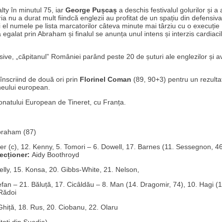
lty în minutul 75, iar
George Pușcaș
a deschis festivalul golurilor și a
a nu a durat mult fiindcă englezii au profitat de un spațiu din defensiva
i el numele pe lista marcatorilor câteva minute mai târziu cu o execuție
galat prin Abraham și finalul se anunța unul intens și interzis cardiaci
isive, „căpitanul” României parând peste 20 de șuturi ale englezilor și 
înscriind de două ori prin
Florinel Coman
(89, 90+3) pentru un rezulta
neului european.
ionatului European de Tineret, cu Franța.
braham (87)
er (c), 12. Kenny, 5. Tomori – 6. Dowell, 17. Barnes (11. Sessegnon, 46
ecționer:
Aidy Boothroyd
ly, 15. Konsa, 20. Gibbs-White, 21. Nelson,
fan – 21. Băluță, 17. Cicâldău – 8. Man (14. Dragomir, 74), 10. Hagi (1
 Rădoi
Ghiță, 18. Rus, 20. Ciobanu, 22. Olaru
oți din Suedia).