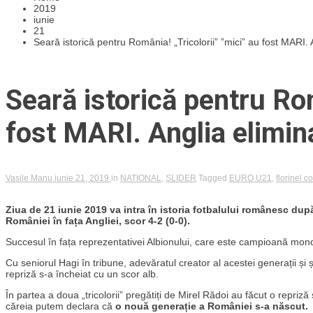
2019
iunie
21
Seară istorică pentru România! „Tricolorii” ”mici” au fost MARI
Seară istorică pentru Rom
fost MARI. Anglia elimin
Vasile Manu
iunie 21, 2019
in
NATIONAL
,
SLIDER
Tagged
EURO U21
,
florinel 
Ziua de 21 iunie 2019 va intra în istoria fotbalului românesc dup
României în fața Angliei, scor 4-2 (0-0).
Succesul în fața reprezentativei Albionului, care este campioană mondi
Cu seniorul Hagi în tribune, adevăratul creator al acestei generații și șle
repriză s-a încheiat cu un scor alb.
În partea a doua „tricolorii” pregătiți de Mirel Rădoi au făcut o repriz
căreia putem declara că
o nouă generație a României s-a născut.