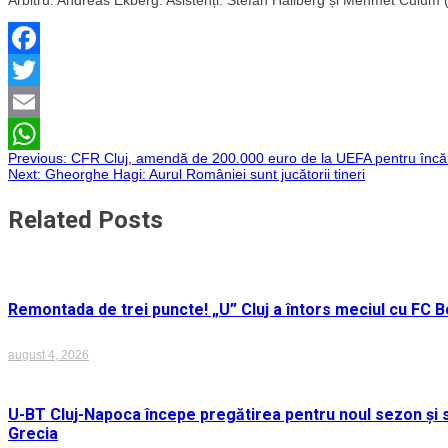
Facebook
Twitter
Email
Navigare
Previous:
CFR Cluj, amendă de 200.000 euro de la UEFA pentru încălcar
WhatsApp
Next:
Gheorghe Hagi: Aurul României sunt jucătorii tineri
în
Related Posts
articole
Remontada de trei puncte! „U” Cluj a întors meciul cu FC Bo
august 4, 2026
U-BT Cluj-Napoca începe pregătirea pentru noul sezon și s
Grecia