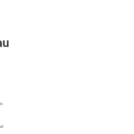
au
i.
ul