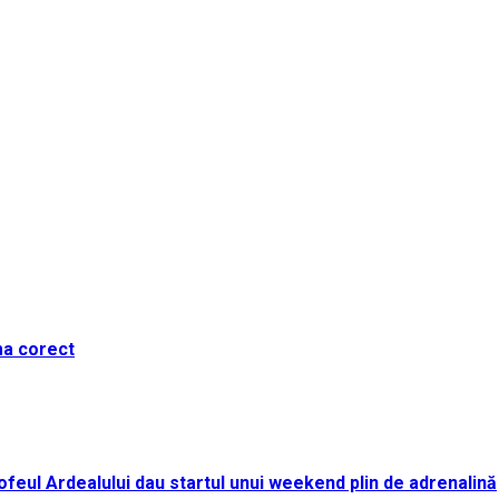
ma corect
i Trofeul Ardealului dau startul unui weekend plin de adrenalină