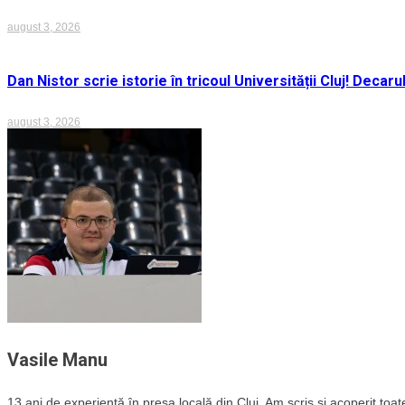
august 3, 2026
Dan Nistor scrie istorie în tricoul Universității Cluj! Deca
august 3, 2026
Vasile Manu
13 ani de experiență în presa locală din Cluj. Am scris și acoperit toate 