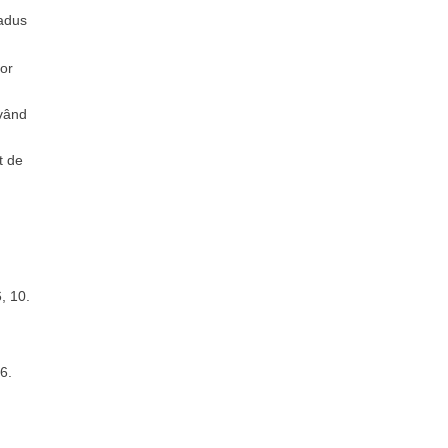
 adus
lor
având
t de
, 10.
6.