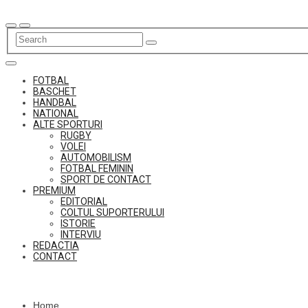
Skip
to
content
FOTBAL
BASCHET
HANDBAL
NATIONAL
ALTE SPORTURI
RUGBY
VOLEI
AUTOMOBILISM
FOTBAL FEMININ
SPORT DE CONTACT
PREMIUM
EDITORIAL
COLTUL SUPORTERULUI
ISTORIE
INTERVIU
REDACTIA
CONTACT
Home