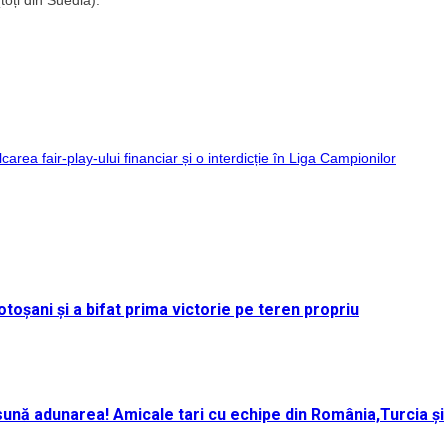
ea fair-play-ului financiar și o interdicție în Liga Campionilor
toșani și a bifat prima victorie pe teren propriu
ună adunarea! Amicale tari cu echipe din România,Turcia și