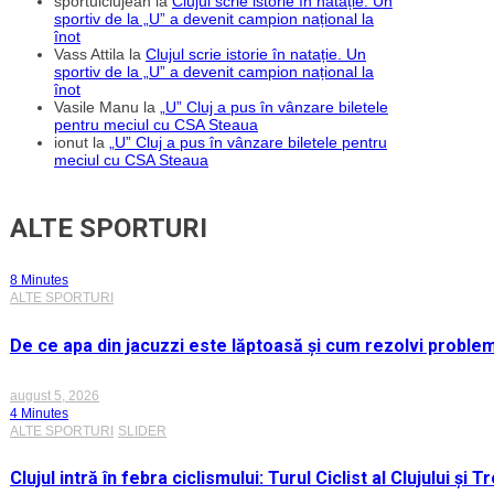
sportulclujean
la
Clujul scrie istorie în natație. Un
sportiv de la „U” a devenit campion național la
înot
Vass Attila
la
Clujul scrie istorie în natație. Un
sportiv de la „U” a devenit campion național la
înot
Vasile Manu
la
„U” Cluj a pus în vânzare biletele
pentru meciul cu CSA Steaua
ionut
la
„U” Cluj a pus în vânzare biletele pentru
meciul cu CSA Steaua
ALTE SPORTURI
8 Minutes
ALTE SPORTURI
De ce apa din jacuzzi este lăptoasă și cum rezolvi proble
august 5, 2026
4 Minutes
ALTE SPORTURI
SLIDER
Clujul intră în febra ciclismului: Turul Ciclist al Clujului ș