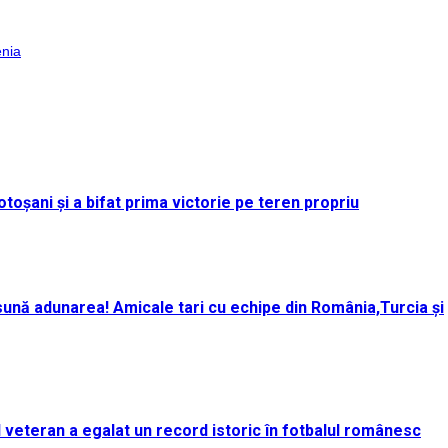
enia
toșani și a bifat prima victorie pe teren propriu
ună adunarea! Amicale tari cu echipe din România,Turcia și
rul veteran a egalat un record istoric în fotbalul românesc