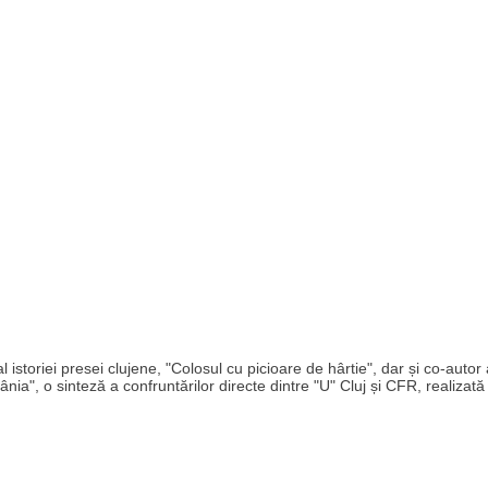
storiei presei clujene, "Colosul cu picioare de hârtie", dar și co-autor 
ânia", o sinteză a confruntărilor directe dintre "U" Cluj și CFR, realizată