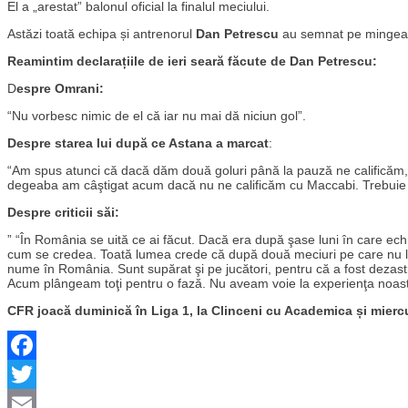
El a „arestat” balonul oficial la finalul meciului.
Astăzi toată echipa și antrenorul
Dan Petrescu
au semnat pe mingea ca
Reamintim declarațiile de ieri seară făcute de Dan Petrescu:
D
espre Omrani:
“Nu vorbesc nimic de el că iar nu mai dă niciun gol”.
Despre starea lui după ce Astana a marcat
:
“Am spus atunci că dacă dăm două goluri până la pauză ne calificăm, a
degeaba am câştigat acum dacă nu ne calificăm cu Maccabi. Trebuie s
Despre criticii săi:
” “În România se uită ce ai făcut. Dacă era după şase luni în care ec
cum se credea. Toată lumea crede că după două meciuri pe care nu le
nume în România. Sunt supărat şi pe jucători, pentru că a fost dezast
Acum plângeam toţi pentru o fază. Nu aveam voie la experienţa noast
CFR joacă duminică în Liga 1, la Clinceni cu Academica și miercur
Facebook
Twitter