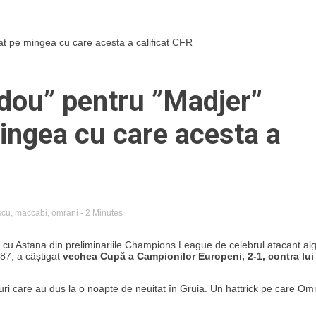
at pe mingea cu care acesta a calificat CFR
cadou” pentru ”Madjer”
ngea cu care acesta a
scu
,
maccabi
,
omrani
- 2 Minutes
l cu Astana din preliminariile Champions League de celebrul atacant al
987, a câștigat
vechea Cupă a Campionilor Europeni, 2-1, contra lui
uri care au dus la o noapte de neuitat în Gruia. Un hattrick pe care Om