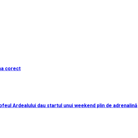
ma corect
i Trofeul Ardealului dau startul unui weekend plin de adrenalină