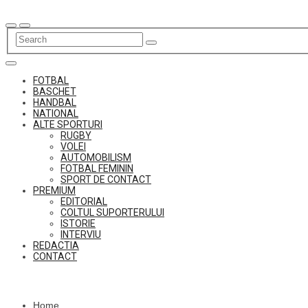
Skip
to
content
FOTBAL
BASCHET
HANDBAL
NATIONAL
ALTE SPORTURI
RUGBY
VOLEI
AUTOMOBILISM
FOTBAL FEMININ
SPORT DE CONTACT
PREMIUM
EDITORIAL
COLTUL SUPORTERULUI
ISTORIE
INTERVIU
REDACTIA
CONTACT
Home