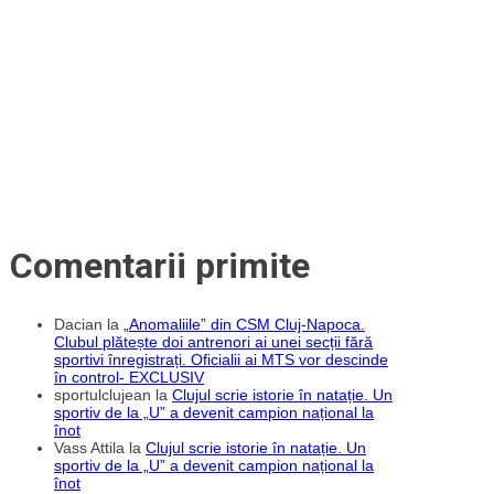
Comentarii primite
Dacian
la
„Anomaliile” din CSM Cluj-Napoca.
Clubul plătește doi antrenori ai unei secții fără
sportivi înregistrați. Oficialii ai MTS vor descinde
în control- EXCLUSIV
sportulclujean
la
Clujul scrie istorie în natație. Un
sportiv de la „U” a devenit campion național la
înot
Vass Attila
la
Clujul scrie istorie în natație. Un
sportiv de la „U” a devenit campion național la
înot