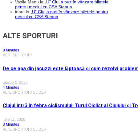
Vasile Manu
la
„U” Cluj a pus în vânzare biletele
pentru meciul cu CSA Steaua
ionut
la
„U” Cluj a pus în vânzare biletele pentru
meciul cu CSA Steaua
ALTE SPORTURI
8 Minutes
ALTE SPORTURI
De ce apa din jacuzzi este lăptoasă și cum rezolvi proble
august 5, 2026
4 Minutes
ALTE SPORTURI
SLIDER
Clujul intră în febra ciclismului: Turul Ciclist al Clujului ș
iulie 11, 2026
3 Minutes
ALTE SPORTURI
SLIDER