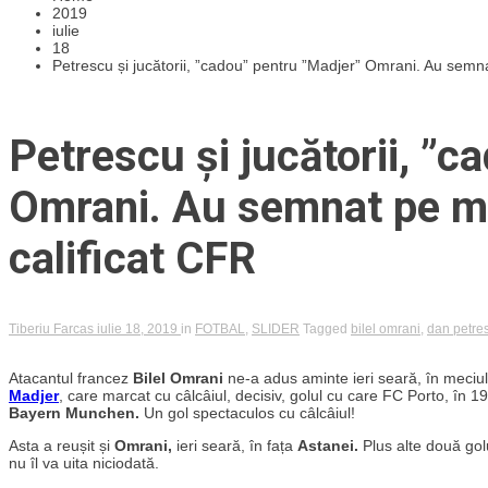
2019
iulie
18
Petrescu și jucătorii, ”cadou” pentru ”Madjer” Omrani. Au semn
Petrescu și jucătorii, ”
Omrani. Au semnat pe mi
calificat CFR
Tiberiu Farcas
iulie 18, 2019
in
FOTBAL
,
SLIDER
Tagged
bilel omrani
,
dan petre
Atacantul francez
Bilel Omrani
ne-a adus aminte ieri seară, în meciu
Madjer
, care marcat cu câlcâiul, decisiv, golul cu care FC Porto, în 1
Bayern Munchen.
Un gol spectaculos cu câlcâiul!
Asta a reușit și
Omrani,
ieri seară, în fața
Astanei.
Plus alte două gol
nu îl va uita niciodată.