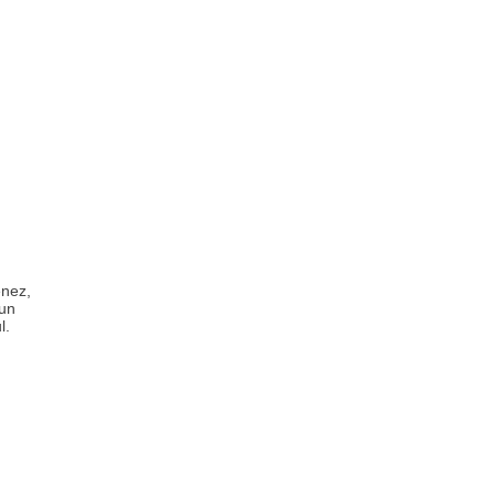
enez,
 un
l.