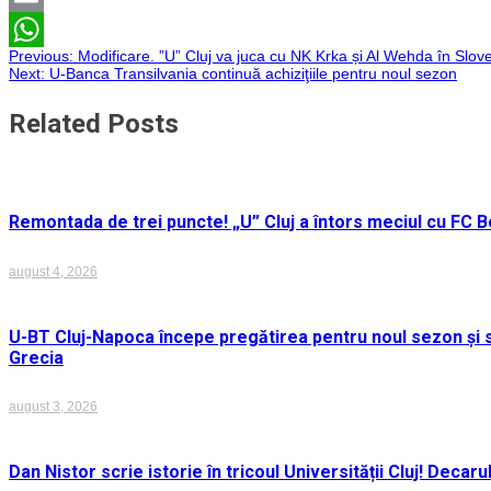
Email
Navigare
Previous:
Modificare. ”U” Cluj va juca cu NK Krka și Al Wehda în Slov
WhatsApp
Next:
U-Banca Transilvania continuă achiziţiile pentru noul sezon
în
Related Posts
articole
Remontada de trei puncte! „U” Cluj a întors meciul cu FC Bo
august 4, 2026
U-BT Cluj-Napoca începe pregătirea pentru noul sezon și s
Grecia
august 3, 2026
Dan Nistor scrie istorie în tricoul Universității Cluj! Deca