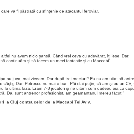
re va fi păstrată cu sfințenie de atacantul feroviar.
ltfel nu avem nicio şansă. Când vrei ceva cu adevărat, îţi iese. Dar,
ă continuăm şi să facem un meci fantastic şi cu Maccabi”.
hipa nu juca, mai ziceam. Dar după trei meciuri? Eu nu am uitat să antr
 câştig Dan Petrescu nu mai e bun. Păi stai puţin, că am şi eu un CV,
ru la ultima fază. Eram 7-8 jucători şi ne uitam cum dădeau aia cu capu
ră. Da, sunt antrenor profesionist, am geamantanul mereu făcut.”
i la Cluj contra celor de la Maccabi Tel Aviv.