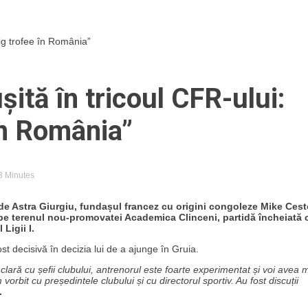
tig trofee în România”
șită în tricoul CFR-ului:
în România”
 3 Minutes
 de Astra Giurgiu, fundașul francez cu origini congoleze Mike Cest
ă, pe terenul nou-promovatei Academica Clinceni, partidă încheiată 
Ligii I.
st decisivă în decizia lui de a ajunge în Gruia.
lară cu șefii clubului, antrenorul este foarte experimentat și voi avea 
orbit cu președintele clubului și cu directorul sportiv. Au fost discuții
.