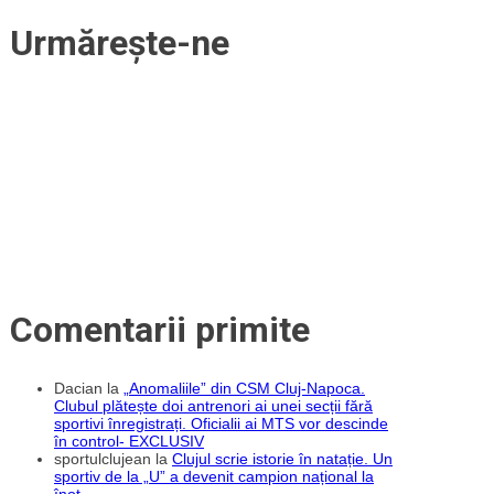
Urmărește-ne
Comentarii primite
Dacian
la
„Anomaliile” din CSM Cluj-Napoca.
Clubul plătește doi antrenori ai unei secții fără
sportivi înregistrați. Oficialii ai MTS vor descinde
în control- EXCLUSIV
sportulclujean
la
Clujul scrie istorie în natație. Un
sportiv de la „U” a devenit campion național la