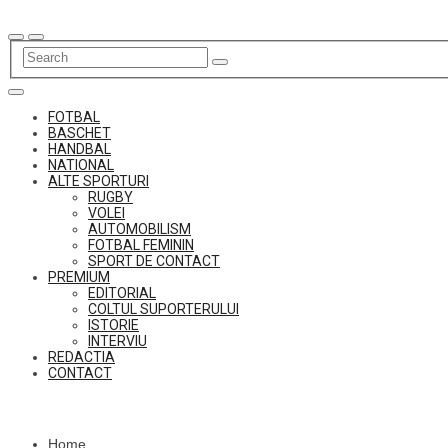
Skip
to
content
FOTBAL
BASCHET
HANDBAL
NATIONAL
ALTE SPORTURI
RUGBY
VOLEI
AUTOMOBILISM
FOTBAL FEMININ
SPORT DE CONTACT
PREMIUM
EDITORIAL
COLTUL SUPORTERULUI
ISTORIE
INTERVIU
REDACTIA
CONTACT
Home