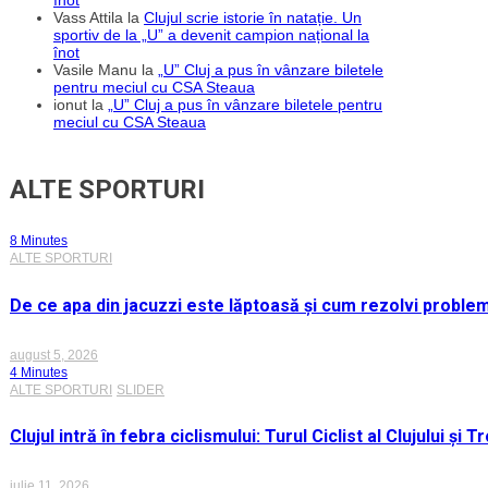
înot
Vass Attila
la
Clujul scrie istorie în natație. Un
sportiv de la „U” a devenit campion național la
înot
Vasile Manu
la
„U” Cluj a pus în vânzare biletele
pentru meciul cu CSA Steaua
ionut
la
„U” Cluj a pus în vânzare biletele pentru
meciul cu CSA Steaua
ALTE SPORTURI
8 Minutes
ALTE SPORTURI
De ce apa din jacuzzi este lăptoasă și cum rezolvi proble
august 5, 2026
4 Minutes
ALTE SPORTURI
SLIDER
Clujul intră în febra ciclismului: Turul Ciclist al Clujului ș
iulie 11, 2026