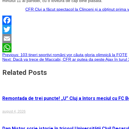
minutul 11 al partidei, cu o lovitură de cap bine plasată.
CFR Cluj a făcut spectacol la Clinceni și a obținut prima v
Facebook
Twitter
Email
Navigare
Previous:
103 tineri sportivi români vor căuta gloria olimpică la FOTE
WhatsApp
Next:
Dacă va trece de Maccabi, CFR ar putea da peste Ajax în turul 3
în
Related Posts
articole
Remontada de trei puncte! „U” Cluj a întors meciul cu FC Bo
august 4, 2026
Dan Nistor scrie istorie în tricoul Universității Cluj! Deca