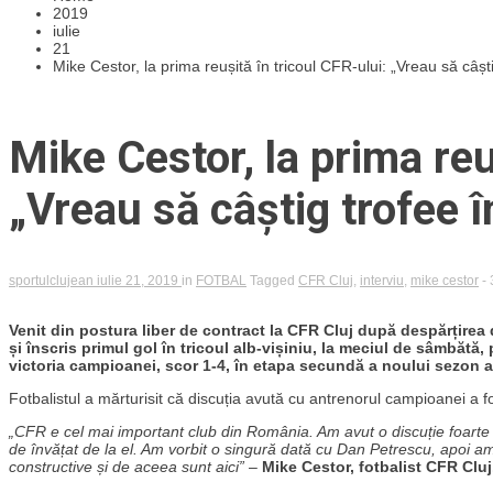
2019
iulie
21
Mike Cestor, la prima reușită în tricoul CFR-ului: „Vreau să câș
Mike Cestor, la prima reu
„Vreau să câștig trofee 
sportulclujean
iulie 21, 2019
in
FOTBAL
Tagged
CFR Cluj
,
interviu
,
mike cestor
-
Venit din postura liber de contract la CFR Cluj după despărțirea
și înscris primul gol în tricoul alb-vișiniu, la meciul de sâmbăt
victoria campioanei, scor 1-4, în etapa secundă a noului sezon al 
Fotbalistul a mărturisit că discuția avută cu antrenorul campioanei a fo
„CFR e cel mai important club din România. Am avut o discuție foarte c
de învățat de la el. Am vorbit o singură dată cu Dan Petrescu, apoi am v
constructive și de aceea sunt aici”
–
Mike Cestor, fotbalist CFR Cluj