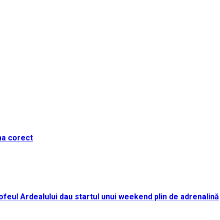
ma corect
i Trofeul Ardealului dau startul unui weekend plin de adrenalină