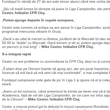
Fundașul în vârstă de 27 de ani este sincer atunci când vine vorba desp
„Știu că toată lumea își dorește să joace în Liga Campionilor, dar pen
Cestor, fotbalist CFR Cluj.
„
Putem ajunge departe în cupele europene
„
Cestor este convins că echipa sa are șanse în Liga Campionilor, acolo
programat miercurea viitoare în Gruia.
„Dacă s-au uitat la meciul cu Astana, jucătorii de la Maccabi își dau 
50-50 la ”dubla” cu Maccabi. Dacă trecem și de ei, putem ajunge depa
un parcurs și mai lung
” –
Mike Cestor, fotbalist CFR Cluj.
S-a integrat rapid
Cestor nu are probleme cu acomodarea la CFR Cluj, deși nu-și cunoște
„Îl știam doar pe Omrani înainte să ajung aici, dar am jucat împotriva t
încercat să mă facă să mă simt cât mai confortabil”
, a mai completat 
Fundașul campioanei este gata de joc în Liga 1 și spune că el și coleg
seară.
„Avem un lot numeros, când antrenorul te trimite pe teren vrei să-ți d
Academica, față de cel din Liga Campionilor, iar cei care vor intra sig
de la Clinceni
” –
Mike Cestor, fotbalist CFR Cluj.
Cestor a marcat primul gol la debutul în tricoul campioanei României