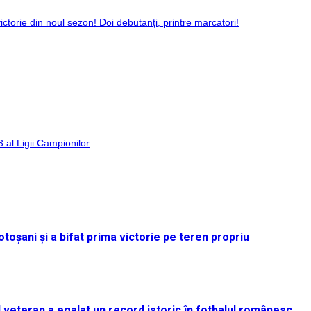
ictorie din noul sezon! Doi debutanți, printre marcatori!
 al Ligii Campionilor
toșani și a bifat prima victorie pe teren propriu
rul veteran a egalat un record istoric în fotbalul românesc