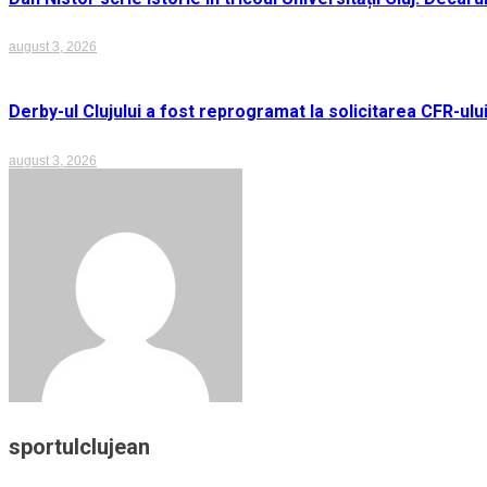
august 3, 2026
Derby-ul Clujului a fost reprogramat la solicitarea CFR-ulu
august 3, 2026
sportulclujean