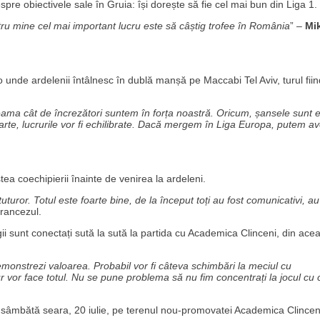
re obiectivele sale în Gruia: își dorește să fie cel mai bun din Liga 1.
tru mine cel mai important lucru este să câștig trofee în România
” –
Mi
 unde ardelenii întâlnesc în dublă manșă pe Maccabi Tel Aviv, turul fiin
seama cât de încrezători suntem în forța noastră. Oricum, șansele sunt 
rte, lucrurile vor fi echilibrate. Dacă mergem în Liga Europa, putem a
a coechipierii înainte de venirea la ardeleni.
uturor. Totul este foarte bine, de la început toți au fost comunicativi, au
francezul.
ii sunt conectați sută la sută la partida cu Academica Clinceni, din ace
emonstrezi valoarea. Probabil vor fi câteva schimbări la meciul cu
ur vor face totul. Nu se pune problema să nu fim concentrați la jocul cu 
, sâmbătă seara, 20 iulie, pe terenul nou-promovatei Academica Clinceni