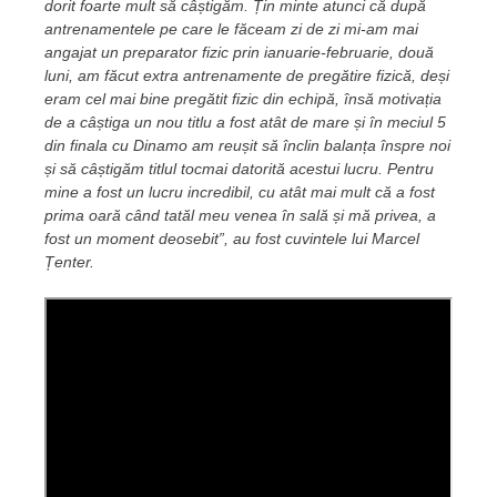
dorit foarte mult să câștigăm. Țin minte atunci că după
antrenamentele pe care le făceam zi de zi mi-am mai
angajat un preparator fizic prin ianuarie-februarie, două
luni, am făcut extra antrenamente de pregătire fizică, deși
eram cel mai bine pregătit fizic din echipă, însă motivația
de a câștiga un nou titlu a fost atât de mare și în meciul 5
din finala cu Dinamo am reușit să înclin balanța înspre noi
și să câștigăm titlul tocmai datorită acestui lucru. Pentru
mine a fost un lucru incredibil, cu atât mai mult că a fost
prima oară când tatăl meu venea în sală și mă privea, a
fost un moment deosebit”, au fost cuvintele lui Marcel
Țenter.