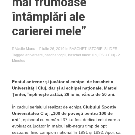
mai frumoase
întâmplări ale
carierei mele”
Vasile Manu
iulie 26, 2019
in
BASCHET
,
ISTORIE
,
SLIDER
Tagged
aniversare
,
baschet copii
,
baschet masculin
,
CS U Cluj
- 2
Minutes
Fostul antrenor și jucător al echipei de baschet a
Universității Cluj, dar și al echipei naționale, Marcel
Țenter, împlinește astăzi, 26 iulie, vârsta de 50 ani.
În cadrul serialului realizat de echipa
Clubului Sportiv
Universitatea Cluj
,
„100 de povești pentru 100 de
ani”
, episodul cu numărul 37 i-a fost dedicat celui care a
evoluat ca jucător în maioul alb-negru timp de opt
sezoane, fiind campion național în 1991 și 1992. Apoi, ca