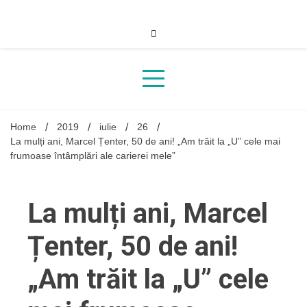
Skip
to
content
Home
2019
iulie
26
La mulți ani, Marcel Țenter, 50 de ani! „Am trăit la „U” cele mai
frumoase întâmplări ale carierei mele”
La mulți ani, Marcel
Țenter, 50 de ani!
„Am trăit la „U” cele