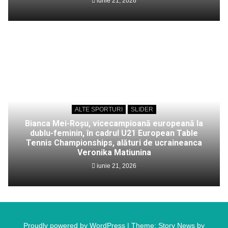
iunie 21, 2026
ALTE SPORTURI
SLIDER
Bianca Mei-Roșu, vicecampioană europeană la
dublu-feminin, în cadrul U21 European Table
Tennis Championships, alături de ucraineanca
Veronika Matiunina
iunie 21, 2026
Proudly powered by WordPress
|
Theme: Story News by