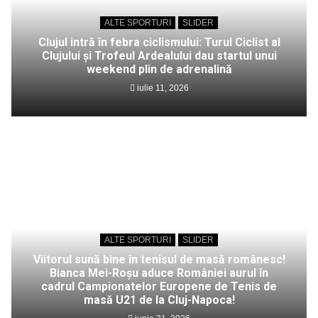
ALTE SPORTURI
SLIDER
Clujul intră în febra ciclismului: Turul Ciclist al
Clujului și Trofeul Ardealului dau startul unui
weekend plin de adrenalină
iulie 11, 2026
ALTE SPORTURI
SLIDER
Viitorul sună bine în tenisul de masă românesc!
Bianca Mei-Roșu aduce României aurul în
cadrul Campionatelor Europene de Tenis de
masă U21 de la Cluj-Napoca!