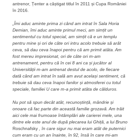
antrenor, Țenter a câștigat titlul în 2011 și Cupa României
în 2016.
„Îmi aduc aminte prima zi când am intrat în Sala Horia
Demian, îmi aduc aminte primul meci, am simțit un
sentimentul cu totul special, am simțit că e un templu
pentru mine și ori de câte ori intru acolo trebuie să arăt
ceva, să dau ceva înapoi pentru că am primit atâta. Am
fost mereu impresionat, ori de câte ori m-am
antrenament, pentru că în cei 8 ani ca și jucător al
Universității m-am antrenat destul de acolo, de fiecare
dată când am intrat în sală am avut același sentiment, că
trebuie să dau ceva înapoi fanilor și atmosferei cu totul
speciale, familiei U care m-a primit atâta de călduros.
Nu pot să spun decât atât, recunoștință, mândrie și
onoare că fac parte din această familie grozavă. Am trăit
aici cele mai frumoase întâmplări ale carierei mele, una
dintre ele este anul de după plecarea lui Ghiță, a lui Bruno
Roschnafsky
, în care sigur nu mai eram atât de puternici
cum eram cu un an înainte, în 92, însă în care mi-am