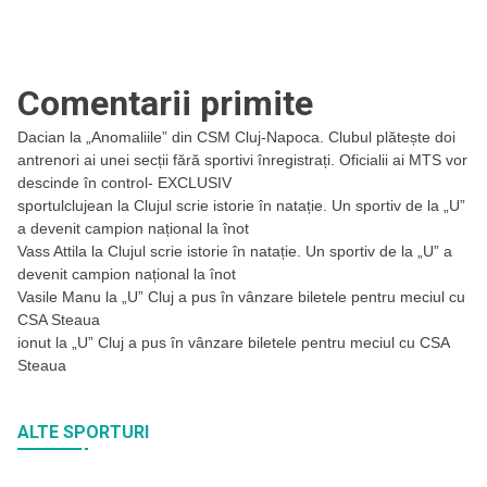
Comentarii primite
Dacian
la
„Anomaliile” din CSM Cluj-Napoca. Clubul plătește doi
antrenori ai unei secții fără sportivi înregistrați. Oficialii ai MTS vor
descinde în control- EXCLUSIV
sportulclujean
la
Clujul scrie istorie în natație. Un sportiv de la „U”
a devenit campion național la înot
Vass Attila
la
Clujul scrie istorie în natație. Un sportiv de la „U” a
devenit campion național la înot
Vasile Manu
la
„U” Cluj a pus în vânzare biletele pentru meciul cu
CSA Steaua
ionut
la
„U” Cluj a pus în vânzare biletele pentru meciul cu CSA
Steaua
ALTE SPORTURI