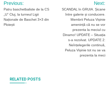
Navigare
Previous:
Next:
în
Patru baschetbaliste de la CS
SCANDAL în GRUIA. Șicane
„U” Cluj, la turneul Ligii
între galerie și conducere.
articole
Naționale de Baschet 3×3 din
Membrii Peluza Vișinie
Ploiești
amenință că nu se vor
prezenta la meciul cu
Dinamo! UPDATE – Situația
s-a rezolvat. UPDATE 2:
Neînțelegerile continuă,
Peluza Vișinie tot nu se va
prezenta la meci
RELATED POSTS