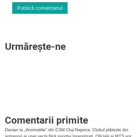
Urmărește-ne
Comentarii primite
Dacian
la
„Anomaliile” din CSM Cluj-Napoca. Clubul plătește doi
antrenori ai unei secții fără sportivi înregistrați. Oficialii ai MTS vor