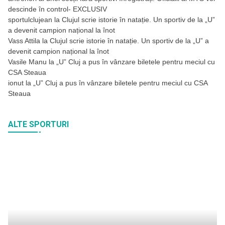
descinde în control- EXCLUSIV
sportulclujean
la
Clujul scrie istorie în natație. Un sportiv de la „U”
a devenit campion național la înot
Vass Attila
la
Clujul scrie istorie în natație. Un sportiv de la „U” a
devenit campion național la înot
Vasile Manu
la
„U” Cluj a pus în vânzare biletele pentru meciul cu
CSA Steaua
ionut
la
„U” Cluj a pus în vânzare biletele pentru meciul cu CSA
Steaua
ALTE SPORTURI