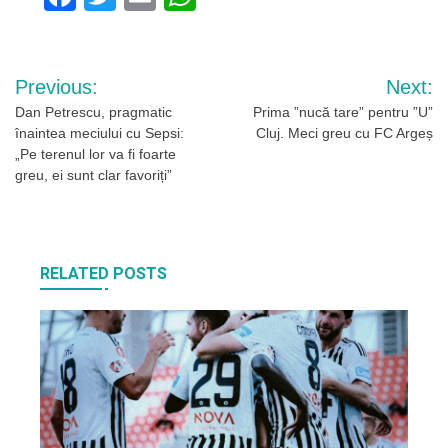
Navigare
Previous:
Next:
în
Dan Petrescu, pragmatic
Prima ”nucă tare” pentru ”U”
înaintea meciului cu Sepsi:
Cluj. Meci greu cu FC Argeș
articole
„Pe terenul lor va fi foarte
greu, ei sunt clar favoriți”
RELATED POSTS