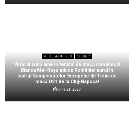
ALTE SPORTURI
SLIDER
Viitorul sună bine în tenisul de masă românesc!
Bianca Mei-Roșu aduce României aurul în
cadrul Campionatelor Europene de Tenis de
masă U21 de la Cluj-Napoca!
iunie 21, 2026