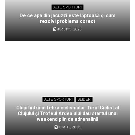
ALTE SPORTURI
De ce apa din jacuzzi este lăptoasă și cum
rezolvi problema corect
august 5, 2026
ALTE SPORTURI
SLIDER
Clujul intră în febra ciclismului: Turul Ciclist al
Clujului și Trofeul Ardealului dau startul unui
weekend plin de adrenalină
iulie 11, 2026