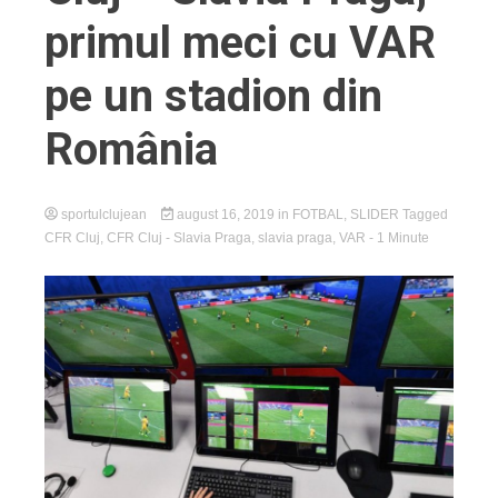
primul meci cu VAR
pe un stadion din
România
sportulclujean
august 16, 2019
in
FOTBAL
,
SLIDER
Tagged
CFR Cluj
,
CFR Cluj - Slavia Praga
,
slavia praga
,
VAR
- 1 Minute