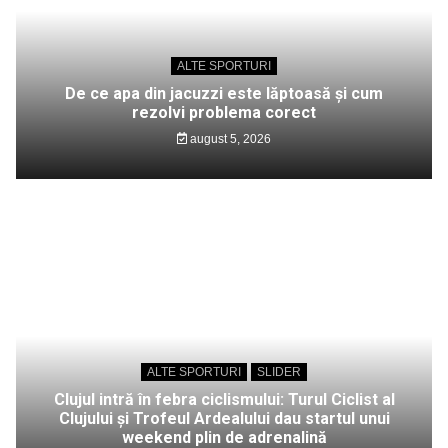
ALTE SPORTURI
De ce apa din jacuzzi este lăptoasă și cum
rezolvi problema corect
august 5, 2026
ALTE SPORTURI
SLIDER
Clujul intră în febra ciclismului: Turul Ciclist al
Clujului și Trofeul Ardealului dau startul unui
weekend plin de adrenalină