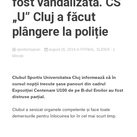
fost vandalizată. CS
„U” Cluj a făcut
plângere la poliție
sportulclujean
august 26, 2019
in
FOTBAL
,
SLIDER
- 1
Minute
Clubul Sportiv Universitatea Cluj informează că în
cursul nopții trecute șase panouri din cadrul
Expoziției Centenare U100 de pe B-dul Eroilor au fost
distruse parțial.
Clubul a sesizat organele competente și face toate
demersurile pentru înlocuirea lor în cel mai scurt timp.