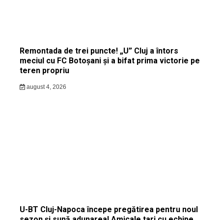
Remontada de trei puncte! „U” Cluj a întors
meciul cu FC Botoșani și a bifat prima victorie pe
teren propriu
august 4, 2026
U-BT Cluj-Napoca începe pregătirea pentru noul
sezon și sună adunarea! Amicale tari cu echipe