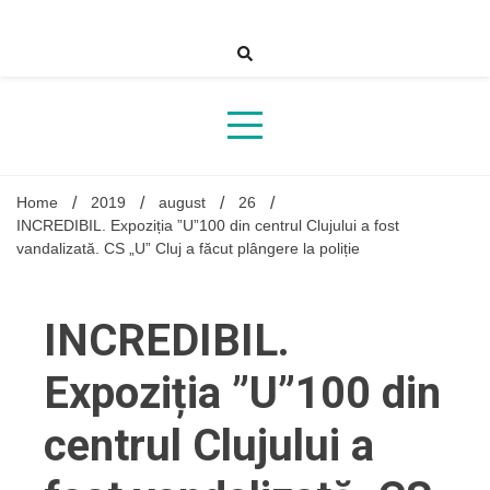
Skip
to
content
Home
2019
august
26
INCREDIBIL. Expoziția ”U”100 din centrul Clujului a fost
vandalizată. CS „U” Cluj a făcut plângere la poliție
INCREDIBIL.
Expoziția ”U”100 din
centrul Clujului a