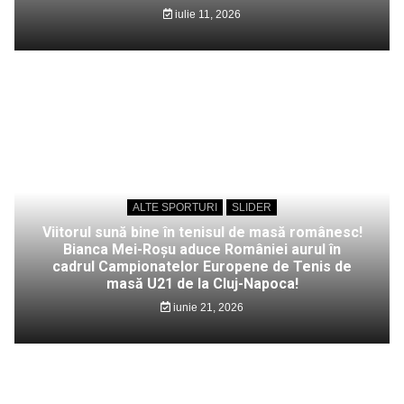
iulie 11, 2026
ALTE SPORTURI
SLIDER
Viitorul sună bine în tenisul de masă românesc!
Bianca Mei-Roșu aduce României aurul în
cadrul Campionatelor Europene de Tenis de
masă U21 de la Cluj-Napoca!
iunie 21, 2026