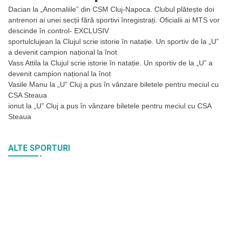
Dacian
la
„Anomaliile” din CSM Cluj-Napoca. Clubul plătește doi
antrenori ai unei secții fără sportivi înregistrați. Oficialii ai MTS vor
descinde în control- EXCLUSIV
sportulclujean
la
Clujul scrie istorie în natație. Un sportiv de la „U”
a devenit campion național la înot
Vass Attila
la
Clujul scrie istorie în natație. Un sportiv de la „U” a
devenit campion național la înot
Vasile Manu
la
„U” Cluj a pus în vânzare biletele pentru meciul cu
CSA Steaua
ionut
la
„U” Cluj a pus în vânzare biletele pentru meciul cu CSA
Steaua
ALTE SPORTURI