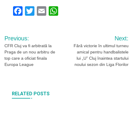
Facebook
Twitter
Email
WhatsApp
Navigare
Previous:
Next:
în
CFR Cluj va fi arbitrată la
Fără victorie în ultimul turneu
Praga de un nou arbitru de
amical pentru handbalistele
articole
top care a oficiat finala
lui „U” Cluj înaintea startului
Europa League
noului sezon din Liga Florilor
RELATED POSTS