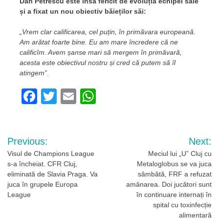
Dan Petrescu este însă fericit de evoluția echipei sale
și a fixat un nou obiectiv băieților săi:
„Vrem clar calificarea, cel puțin, în primăvara europeană.
Am arătat foarte bine. Eu am mare încredere că ne
calificîm. Avem șanse mari să mergem în primăvară,
acesta este obiectivul nostru și cred că putem să îl
atingem”
.
Facebook
Twitter
Email
WhatsApp
Navigare
Previous:
Next:
în
Visul de Champions League
Meciul lui „U” Cluj cu
s-a încheiat. CFR Cluj,
Metaloglobus se va juca
articole
eliminată de Slavia Praga. Va
sâmbătă, FRF a refuzat
juca în grupele Europa
amânarea. Doi jucători sunt
League
în continuare internați în
spital cu toxinfecție
alimentară