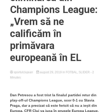
Champions League:
„Vrem să ne
calificăm în
primăvara
europeană în EL
sportulclujean
august 29, 2019
in
FOTBAL
,
SLIDER
- 2
Minutes
Dan Petrescu a fost trist la finalul partidei retur din
play-off-ul Champions League, scor 0-1 cu Slavia
Praga, dar a precizat că este fericit că nu a ieșit din
Europa. CFR Cluj va juca în grupele Europa League,