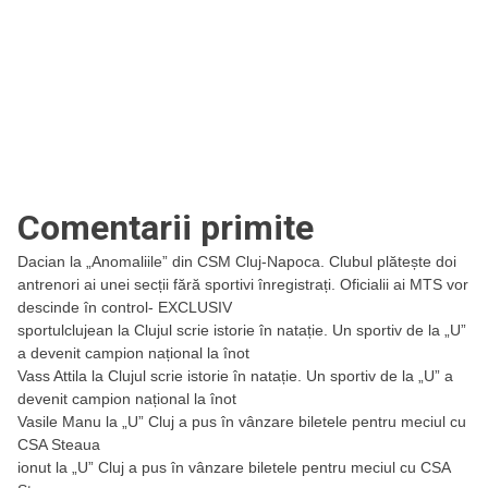
Comentarii primite
Dacian
la
„Anomaliile” din CSM Cluj-Napoca. Clubul plătește doi
antrenori ai unei secții fără sportivi înregistrați. Oficialii ai MTS vor
descinde în control- EXCLUSIV
sportulclujean
la
Clujul scrie istorie în natație. Un sportiv de la „U”
a devenit campion național la înot
Vass Attila
la
Clujul scrie istorie în natație. Un sportiv de la „U” a
devenit campion național la înot
Vasile Manu
la
„U” Cluj a pus în vânzare biletele pentru meciul cu
CSA Steaua
ionut
la
„U” Cluj a pus în vânzare biletele pentru meciul cu CSA