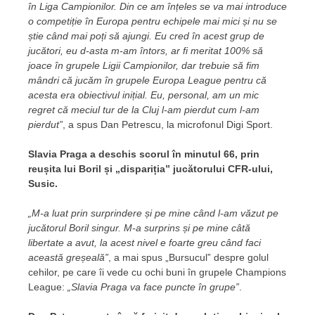
în Liga Campionilor. Din ce am înțeles se va mai introduce
o competiție în Europa pentru echipele mai mici și nu se
știe când mai poți să ajungi. Eu cred în acest grup de
jucători, eu d-asta m-am întors, ar fi meritat 100% să
joace în grupele Ligii Campionilor, dar trebuie să fim
mândri că jucăm în grupele Europa League pentru că
acesta era obiectivul inițial. Eu, personal, am un mic
regret că meciul tur de la Cluj l-am pierdut cum l-am
pierdut”
, a spus Dan Petrescu, la microfonul Digi Sport.
Slavia Praga a deschis scorul în minutul 66, prin
reușita lui Boril și „dispariția” jucătorului CFR-ului,
Susic.
„M-a luat prin surprindere și pe mine când l-am văzut pe
jucătorul Boril singur. M-a surprins și pe mine câtă
libertate a avut, la acest nivel e foarte greu când faci
această greșeală”
, a mai spus „Bursucul” despre golul
cehilor, pe care îi vede cu ochi buni în grupele Champions
League:
„Slavia Praga va face puncte în grupe”
.