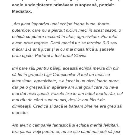
acolo unde țintește primăvara europeană, potrivit
Mediafax.
„Am jucat împotriva unei echipe foarte bune, foarte
puternice, care nu a pierdut niciun meci în acest sezon, o
echipă cu putere maximă în atac, agresivitate. Per total
avem niște regrete. Dacă meciul tur se termina 0-0 sau
măcar 1-1 ar fi jucat și ei cu mai multă frică și șansele
erau egale. Portarul a fost eroul Slaviei.
Îmi pare rău pentru băieți, această echipă merita din plin
să fie în grupele Ligii Campionilor. A fost un meci cu
intensitate, agresivitate, s-a jucat la un nivel foarte mare,
dar pe o greșeală în apărare am luat golul care nu ne-a
mai dat nicio șansă. Fazele fixe le-am bătut foarte rău, cel
mai rău de când sunt eu aici, deși le-am făcut de
dimineață. Cred că și dacă le băteam bine ne era greu să
marcăm.
Am avut o campanie fantastică și echipa merită felicitări.
Era șansa vieții pentru ei, nu se știe când mai poți să joci