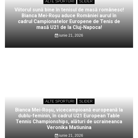
ALTE SPORTURI
SLIDER
Viitorul sună bine în tenisul de masă românesc!
Bianca Mei-Roșu aduce României aurul în
cadrul Campionatelor Europene de Tenis de
masă U21 de la Cluj-Napoca!
iunie 21, 2026
ALTE SPORTURI
SLIDER
Bianca Mei-Roșu, vicecampioană europeană la
dublu-feminin, în cadrul U21 European Table
Tennis Championships, alături de ucraineanca
Veronika Matiunina
iunie 21, 2026