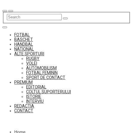
Skip
to
content
FOTBAL
BASCHET
HANDBAL
NATIONAL
ALTE SPORTURI
RUGBY
VOLEI
AUTOMOBILISM
FOTBAL FEMININ
SPORT DE CONTACT
PREMIUM
EDITORIAL
COLTUL SUPORTERULUI
ISTORIE
INTERVIU
REDACTIA
CONTACT
Home