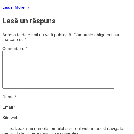
Learn More →
Lasă un răspuns
Adresa ta de email nu va fi publicată.
Câmpurile obligatorii sunt
marcate cu
*
Comentariu
*
Nume
*
Email
*
Site web
Salvează-mi numele, emailul și site-ul web în acest navigator
pentru data viitoare când o să comentez.