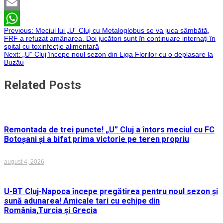
Twitter
Email
Navigare
Previous:
Meciul lui „U” Cluj cu Metaloglobus se va juca sâmbătă,
WhatsApp
FRF a refuzat amânarea. Doi jucători sunt în continuare internați în
spital cu toxinfecție alimentară
în
Next:
„U” Cluj începe noul sezon din Liga Florilor cu o deplasare la
Buzău
articole
Related Posts
Remontada de trei puncte! „U” Cluj a întors meciul cu FC
Botoșani și a bifat prima victorie pe teren propriu
august 4, 2026
U-BT Cluj-Napoca începe pregătirea pentru noul sezon și
sună adunarea! Amicale tari cu echipe din
România,Turcia și Grecia