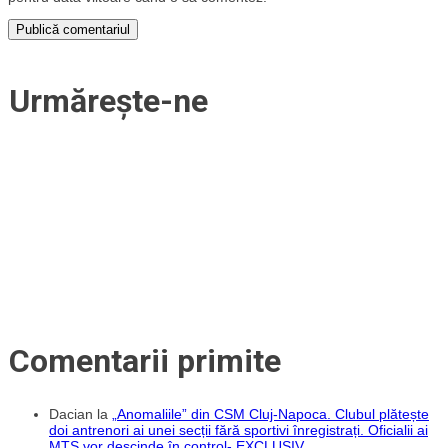
Urmărește-ne
Comentarii primite
Dacian
la
„Anomaliile” din CSM Cluj-Napoca. Clubul plătește
doi antrenori ai unei secții fără sportivi înregistrați. Oficialii ai
MTS vor descinde în control- EXCLUSIV