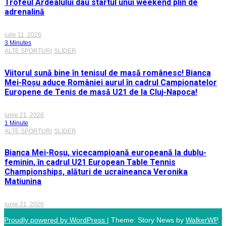
Trofeul Ardealului dau startul unui weekend plin de
adrenalină
iulie 11, 2026
3 Minutes
ALTE SPORTURI
SLIDER
Viitorul sună bine în tenisul de masă românesc! Bianca
Mei-Roșu aduce României aurul în cadrul Campionatelor
Europene de Tenis de masă U21 de la Cluj-Napoca!
iunie 21, 2026
1 Minute
ALTE SPORTURI
SLIDER
Bianca Mei-Roșu, vicecampioană europeană la dublu-
feminin, în cadrul U21 European Table Tennis
Championships, alături de ucraineanca Veronika
Matiunina
iunie 21, 2026
Proudly powered by WordPress
|
Theme: Story News by
WalkerWP
.