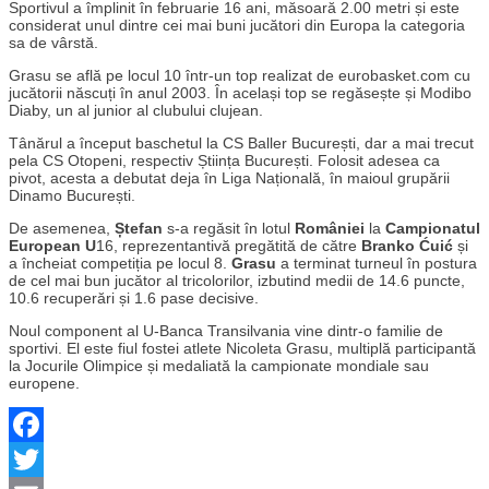
Sportivul a împlinit în februarie 16 ani, măsoară 2.00 metri și este
considerat unul dintre cei mai buni jucători din Europa la categoria
sa de vârstă.
Grasu se află pe locul 10 într-un top realizat de eurobasket.com cu
jucătorii născuți în anul 2003. În același top se regăsește și Modibo
Diaby, un al junior al clubului clujean.
Tânărul
a început baschetul la CS Baller București, dar a mai trecut
pela CS Otopeni, respectiv Știința București. Folosit adesea ca
pivot, acesta a debutat deja în Liga Națională, în maioul grupării
Dinamo București.
De asemenea,
Ștefan
s-a regăsit în lotul
României
la
Campionatul
European U
16, reprezentantivă pregătită de către
Branko Ćuić
și
a încheiat competiția pe locul 8.
Grasu
a terminat turneul în postura
de cel mai bun jucător al tricolorilor, izbutind medii de 14.6 puncte,
10.6 recuperări și 1.6 pase decisive.
Noul component al U-Banca Transilvania vine dintr-o familie de
sportivi. El este fiul fostei atlete Nicoleta Grasu, multiplă participantă
la Jocurile Olimpice și medaliată la campionate mondiale sau
europene.
Facebook