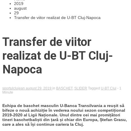
2019
august
29
Transfer de viitor realizat de U-BT Cluj-Napoca
Transfer de viitor
realizat de U-BT Cluj-
Napoca
sportulclujean
august 29, 2019
in
BASCHET
,
SLIDER
Tagged
U-BT Cluj
- 1
Minute
Echipa de baschet masculin U-Banca Transilvania a reușit să
bifeze o nouă achiziție în vederea noului sezon competițional
2019-2020 al Ligii Naționale. Unul dintre cei mai promițători
tineri baschetbaliști din țară și chiar din Europa, Ștefan Grasu,
care a ales să își continue cariera la Cluj.