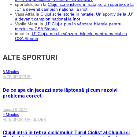
sportulclujean
la
Clujul scrie istorie în natație. Un sportiv de la
„U” a devenit campion național la înot
Vass Attila
la
Clujul scrie istorie în natație. Un sportiv de la „U”
a devenit campion național la înot
Vasile Manu
la
„U” Cluj a pus în vânzare biletele pentru
meciul cu CSA Steaua
ionut
la
„U” Cluj a pus în vânzare biletele pentru meciul cu
CSA Steaua
ALTE SPORTURI
8 Minutes
ALTE SPORTURI
De ce apa din jacuzzi este lăptoasă și cum rezolvi
problema corect
august 5, 2026
4 Minutes
ALTE SPORTURI
SLIDER
Clujul intră în febra ciclismului: Turul Ciclist al Clujului și