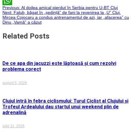
Email
Navigare
Previous:
Al doilea amical pierdut în Serbia pentru U-BT Cluj
WhatsApp
Next:
Falub, băgat în „ședință” de fani la revenirea la „U” Cluj.
Mircea Cojocaru a condus antrenamentul de azi, iar „afacerea” cu
în
Dinu „Vamă” a căzut
articole
Related Posts
De ce apa din jacuzzi este lăptoasă și cum rezolvi
problema corect
august 5, 2026
Clujul intră în febra ciclismului: Turul Ciclist al Clujului și
Trofeul Ardealului dau startul unui weekend plin de
adrenalină
iulie 11, 2026