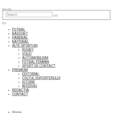
Skip
to
content
FOTBAL
BASCHET
HANDBAL
NATIONAL
ALTE SPORTURI
RUGBY
VOLEI
AUTOMOBILISM
FOTBAL FEMININ
SPORT DE CONTACT
PREMIUM
EDITORIAL
COLTUL SUPORTERULUI
ISTORIE
INTERVIU
REDACTIA
CONTACT
Home