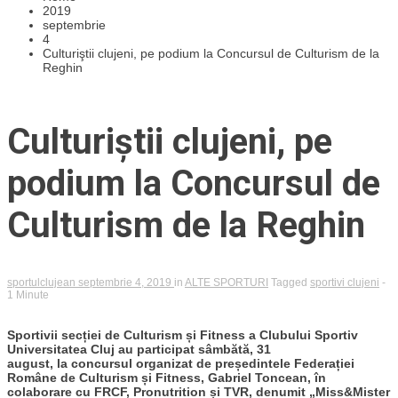
2019
septembrie
4
Culturiştii clujeni, pe podium la Concursul de Culturism de la
Reghin
Culturiştii clujeni, pe
podium la Concursul de
Culturism de la Reghin
sportulclujean
septembrie 4, 2019
in
ALTE SPORTURI
Tagged
sportivi clujeni
-
1 Minute
Sportivii secției de Culturism și Fitness a Clubului Sportiv
Universitatea Cluj au participat sâmbătă, 31
august, la concursul organizat de președintele Federației
Române de Culturism și Fitness, Gabriel Toncean, în
colaborare cu FRCF, Pronutrition și TVR, denumit „Miss&Mister