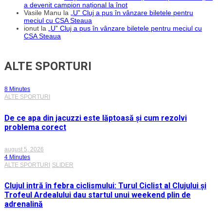
a devenit campion național la înot
Vasile Manu
la
„U” Cluj a pus în vânzare biletele pentru
meciul cu CSA Steaua
ionut
la
„U” Cluj a pus în vânzare biletele pentru meciul cu
CSA Steaua
ALTE SPORTURI
8 Minutes
ALTE SPORTURI
De ce apa din jacuzzi este lăptoasă și cum rezolvi
problema corect
august 5, 2026
4 Minutes
ALTE SPORTURI
SLIDER
Clujul intră în febra ciclismului: Turul Ciclist al Clujului și
Trofeul Ardealului dau startul unui weekend plin de
adrenalină