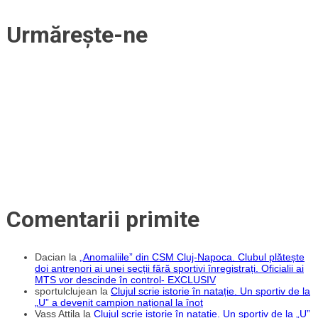
Urmărește-ne
Comentarii primite
Dacian
la
„Anomaliile” din CSM Cluj-Napoca. Clubul plătește
doi antrenori ai unei secții fără sportivi înregistrați. Oficialii ai
MTS vor descinde în control- EXCLUSIV
sportulclujean
la
Clujul scrie istorie în natație. Un sportiv de la
„U” a devenit campion național la înot
Vass Attila
la
Clujul scrie istorie în natație. Un sportiv de la „U”