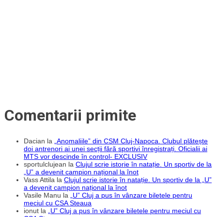
Comentarii primite
Dacian
la
„Anomaliile” din CSM Cluj-Napoca. Clubul plătește
doi antrenori ai unei secții fără sportivi înregistrați. Oficialii ai
MTS vor descinde în control- EXCLUSIV
sportulclujean
la
Clujul scrie istorie în natație. Un sportiv de la
„U” a devenit campion național la înot
Vass Attila
la
Clujul scrie istorie în natație. Un sportiv de la „U”
a devenit campion național la înot
Vasile Manu
la
„U” Cluj a pus în vânzare biletele pentru
meciul cu CSA Steaua
ionut
la
„U” Cluj a pus în vânzare biletele pentru meciul cu