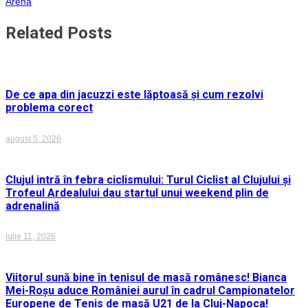
în
Arena
articole
Related Posts
De ce apa din jacuzzi este lăptoasă și cum rezolvi
problema corect
august 5, 2026
Clujul intră în febra ciclismului: Turul Ciclist al Clujului și
Trofeul Ardealului dau startul unui weekend plin de
adrenalină
iulie 11, 2026
Viitorul sună bine în tenisul de masă românesc! Bianca
Mei-Roșu aduce României aurul în cadrul Campionatelor
Europene de Tenis de masă U21 de la Cluj-Napoca!