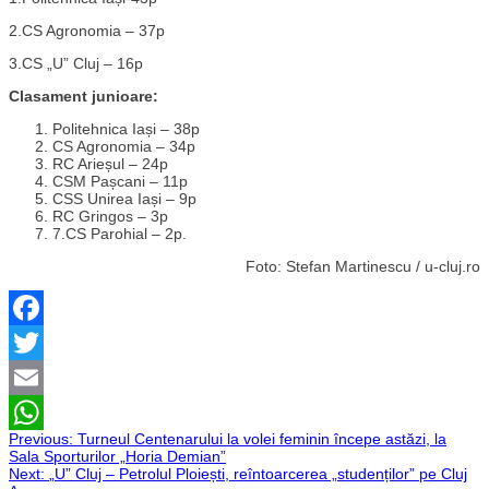
2.CS Agronomia – 37p
3.CS „U” Cluj – 16p
Clasament junioare:
Politehnica Iași – 38p
CS Agronomia – 34p
RC Arieșul – 24p
CSM Pașcani – 11p
CSS Unirea Iași – 9p
RC Gringos – 3p
7.CS Parohial – 2p.
Foto: Stefan Martinescu / u-cluj.ro
Facebook
Twitter
Email
Navigare
Previous:
Turneul Centenarului la volei feminin începe astăzi, la
WhatsApp
Sala Sporturilor „Horia Demian”
Next:
„U” Cluj – Petrolul Ploiești, reîntoarcerea „studenților” pe Cluj