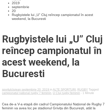
2019
septembrie
20
Rugbyistele lui „U” Cluj reîncep campionatul în acest
weekend, la Bucuresti
Rugbyistele lui „U” Cluj
reîncep campionatul în
acest weekend, la
Bucuresti
sportulclujean
septembrie 20, 2019
in
ALTE SPORTURI
,
RUGBY
Tagged
campionatul national rugby 7 feminin
,
U Cluj rugby feminin
- 1 Minute
Cea de-a V-a etapă din cadrul Campionatului Național de Rugby 7
feminin va avea loc pe stadionul Grivița din București, atât la