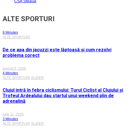
CSA Steaua
ALTE SPORTURI
8 Minutes
ALTE SPORTURI
De ce apa din jacuzzi este lăptoasă și cum rezolvi
problema corect
august 5, 2026
4 Minutes
ALTE SPORTURI
SLIDER
Clujul intră în febra ciclismului: Turul Ciclist al Clujului și
Trofeul Ardealului dau startul unui weekend plin de
adrenalină
iulie 11, 2026
3 Minutes
ALTE SPORTURI
SLIDER