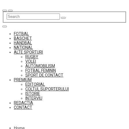
Skip
to
content
FOTBAL
BASCHET
HANDBAL
NATIONAL
ALTE SPORTURI
RUGBY
VOLEI
AUTOMOBILISM
FOTBAL FEMININ
SPORT DE CONTACT
PREMIUM
EDITORIAL
COLTUL SUPORTERULUI
ISTORIE
INTERVIU
REDACTIA
CONTACT
Home